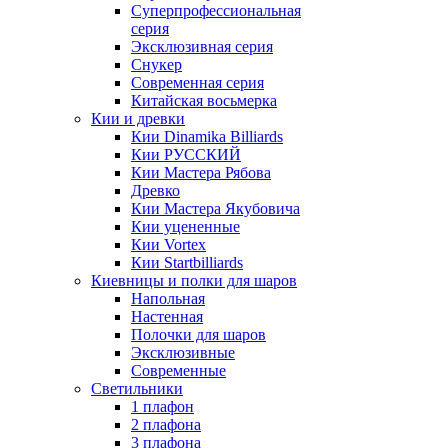
Суперпрофессиональная
серия
Эксклюзивная серия
Снукер
Современная серия
Китайская восьмерка
Кии и древки
Кии Dinamika Billiards
Кии РУССКИЙ
Кии Мастера Рябова
Древко
Кии Мастера Якубовича
Кии уцененные
Кии Vortex
Кии Startbilliards
Киевницы и полки для шаров
Напольная
Настенная
Полочки для шаров
Эксклюзивные
Современные
Светильники
1 плафон
2 плафона
3 плафона