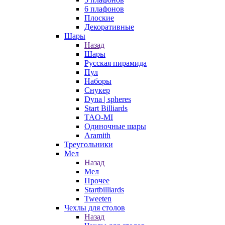
6 плафонов
Плоские
Декоративные
Шары
Назад
Шары
Русская пирамида
Пул
Наборы
Снукер
Dyna | spheres
Start Billiards
TAO-MI
Одиночные шары
Aramith
Треугольники
Мел
Назад
Мел
Прочее
Startbilliards
Tweeten
Чехлы для столов
Назад