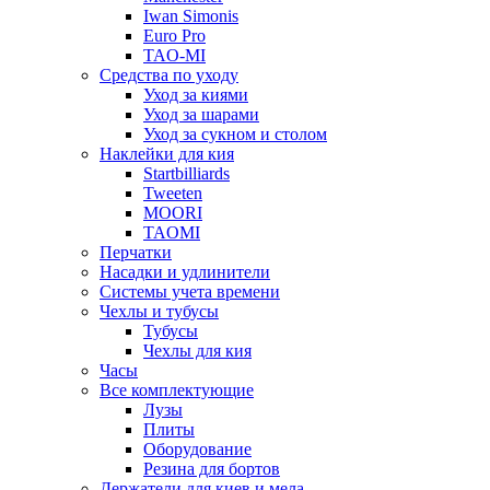
Iwan Simonis
Euro Pro
TAO-MI
Средства по уходу
Уход за киями
Уход за шарами
Уход за сукном и столом
Наклейки для кия
Startbilliards
Tweeten
MOORI
TAOMI
Перчатки
Насадки и удлинители
Системы учета времени
Чехлы и тубусы
Тубусы
Чехлы для кия
Часы
Все комплектующие
Лузы
Плиты
Оборудование
Резина для бортов
Держатели для киев и мела