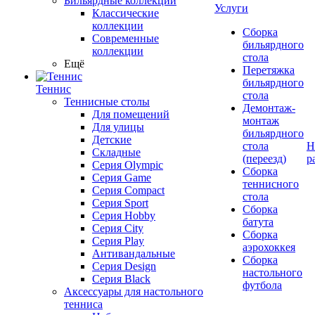
Бильярдные коллекции
Услуги
Классические
коллекции
Сборка
Современные
бильярдного
коллекции
стола
Ещё
Перетяжка
бильярдного
Теннис
стола
Теннисные столы
Демонтаж-
Для помещений
монтаж
Для улицы
бильярдного
Детские
стола
Н
Складные
(переезд)
р
Серия Olympic
Сборка
Серия Game
теннисного
Серия Compact
стола
Серия Sport
Сборка
Серия Hobby
батута
Серия City
Сборка
Серия Play
аэрохоккея
Антивандальные
Сборка
Серия Design
настольного
Серия Black
футбола
Аксессуары для настольного
тенниса