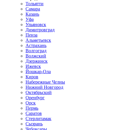
Тольятти
Самара
Казань
Уфа
Ульяновск
Димитровград
Пенза
Альметьевск
Астрахань
Волгоград
Волжский
Дзержинск
Ижевск
Йошкар-Ола
Киров
Набережные Челны
Нижний Новгород
Октябрьский
Оренбург
Орск
Пермь
Саратов
Стерлитамак
Сызрань
Чебоксары