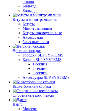
столов
Бильяpд
Бильяpд
Батуты и минитрамплины
Батуты
Минитрамплины
Батуты прямоугольные
Аксессуары
Запасные части
Детские городки
Городки SLP SYSTEMS
Качели SLP SYSTEMS
1 секция
2 секции
3 секции
Аксессуары SLP SYSTEMS
Баскетбольные стойки
Спортивные комплексы
Дартс
Мишени