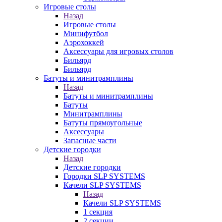
Игровые столы
Назад
Игровые столы
Минифутбол
Аэрохоккей
Аксессуары для игровых столов
Бильяpд
Бильяpд
Батуты и минитрамплины
Назад
Батуты и минитрамплины
Батуты
Минитрамплины
Батуты прямоугольные
Аксессуары
Запасные части
Детские городки
Назад
Детские городки
Городки SLP SYSTEMS
Качели SLP SYSTEMS
Назад
Качели SLP SYSTEMS
1 секция
2 секции