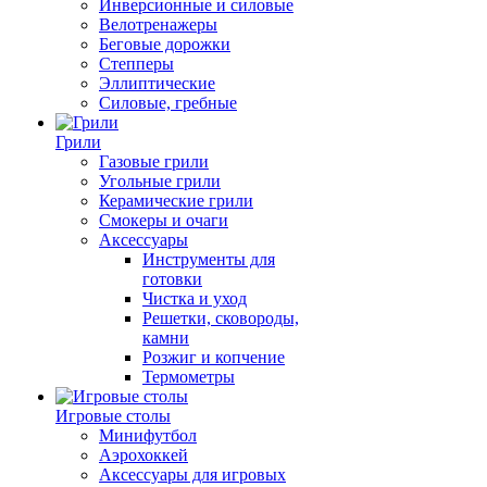
Инверсионные и силовые
Велотренажеры
Беговые дорожки
Степперы
Эллиптические
Силовые, гребные
Грили
Газовые грили
Угольные грили
Керамические грили
Смокеры и очаги
Аксессуары
Инструменты для
готовки
Чистка и уход
Решетки, сковороды,
камни
Розжиг и копчение
Термометры
Игровые столы
Минифутбол
Аэрохоккей
Аксессуары для игровых