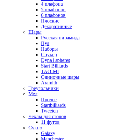
4 плафона
5 плафонов
6 плафонов
Плоские
Декоративные
Шары
Русская пирамида
Пул
Наборы
Снукер
Dyna | spheres
Start Billiards
TAO-MI
Одиночные шары
Aramith
Треугольники
Мел
Прочее
Startbilliards
Tweeten
Чехлы для столов
11 футов
Сукно
Galaxy
Manchester