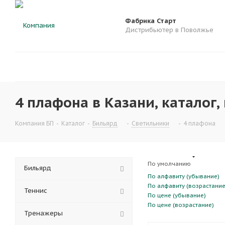
Фабрика Старт
Дистрибьютер в Поволжье
4 плафона в Казани, каталог,
Компания БП
-
Каталог
-
Бильярд
-
Светильники
-
4 плафона
По умолчанию
Бильярд
По алфавиту (убывание)
По алфавиту (возрастание
Теннис
По цене (убывание)
По цене (возрастание)
Тренажеры