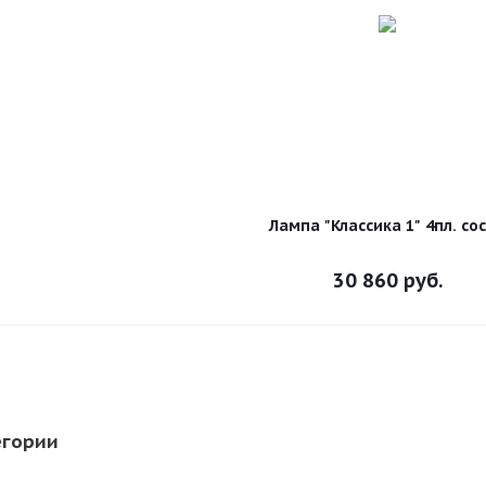
Лампа "Классика 1" 4пл. со
30 860
руб.
егории