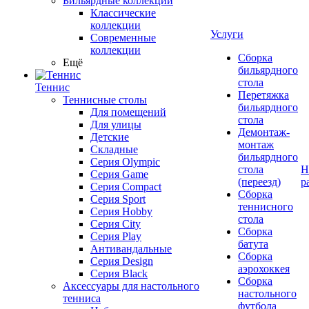
Бильярдные коллекции
Классические
коллекции
Услуги
Современные
коллекции
Сборка
Ещё
бильярдного
стола
Теннис
Перетяжка
Теннисные столы
бильярдного
Для помещений
стола
Для улицы
Демонтаж-
Детские
монтаж
Складные
бильярдного
Серия Olympic
стола
Н
Серия Game
(переезд)
р
Серия Compact
Сборка
Серия Sport
теннисного
Серия Hobby
стола
Серия City
Сборка
Серия Play
батута
Антивандальные
Сборка
Серия Design
аэрохоккея
Серия Black
Сборка
Аксессуары для настольного
настольного
тенниса
футбола