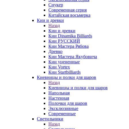
Снукер
Современная серия
Китайская восьмерка
Кии и древки
Назад
Кии и древки
Кии Dinamika Billiards
Кии РУССКИЙ
Кии Мастера Рябова
Древко
Кии Мастера Якубовича
Кии уцененные
Кии Vortex
Кии Startbilliards
Киевницы и полки для шаров
Назад
Киевницы и полки для шаров
Напольная
Настенная
Полочки для шаров
Эксклюзивные
Современные
Светильники
Назад