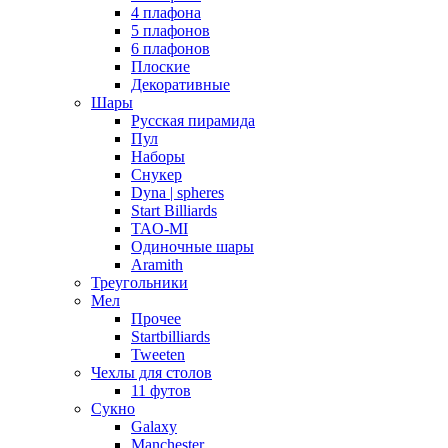
4 плафона
5 плафонов
6 плафонов
Плоские
Декоративные
Шары
Русская пирамида
Пул
Наборы
Снукер
Dyna | spheres
Start Billiards
TAO-MI
Одиночные шары
Aramith
Треугольники
Мел
Прочее
Startbilliards
Tweeten
Чехлы для столов
11 футов
Сукно
Galaxy
Manchester