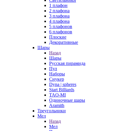
Светильники
1 плафон
2 плафона
3 плафона
4 плафона
5 плафонов
6 плафонов
Плоские
Декоративные
Шары
Назад
Шары
Русская пирамида
Пул
Наборы
Снукер
Dyna | spheres
Start Billiards
TAO-MI
Одиночные шары
Aramith
Треугольники
Мел
Назад
Мел