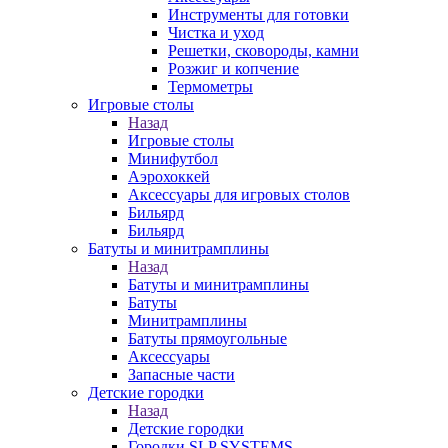
Инструменты для готовки
Чистка и уход
Решетки, сковороды, камни
Розжиг и копчение
Термометры
Игровые столы
Назад
Игровые столы
Минифутбол
Аэрохоккей
Аксессуары для игровых столов
Бильяpд
Бильяpд
Батуты и минитрамплины
Назад
Батуты и минитрамплины
Батуты
Минитрамплины
Батуты прямоугольные
Аксессуары
Запасные части
Детские городки
Назад
Детские городки
Городки SLP SYSTEMS