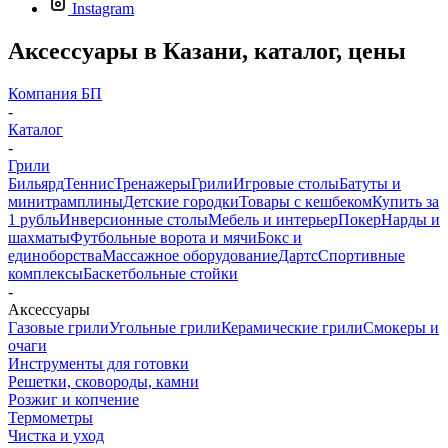
Instagram
Аксессуары в Казани, каталог, цены
Компания БП
-
Каталог
-
Грили
Бильярд
Теннис
Тренажеры
Грили
Игровые столы
Батуты и
минитрамплины
Детские городки
Товары с кешбеком
Купить за
1 рубль
Инверсионные столы
Мебель и интерьер
Покер
Нарды и
шахматы
Футбольные ворота и мячи
Бокс и
единоборства
Массажное оборудование
Дартс
Спортивные
комплексы
Баскетбольные стойки
-
Аксессуары
Газовые грили
Угольные грили
Керамические грили
Смокеры и
очаги
Инструменты для готовки
Решетки, сковороды, камни
Розжиг и копчение
Термометры
Чистка и уход