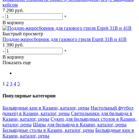
кейсом
7 290
руб.
-
+
В корзину
Быстрый просмотр
Поддон-жиросборник для газового гриля Esprit 31B и 41B
1 390
руб.
-
+
В корзину
Показать еще
1
2
3
4
5
Популярные категории
Бильярдные кии в Казани, каталог, цены
Настольный футбол
(кикер) в Казани, каталог, цены
Светильники для бильярда в
Казани, каталог, цены
Сукно для бильярдных столов в Казани,
каталог, цены
Шары для бильярда в Казани, каталог, цены
Бильярдные столы в Казани, каталог, цены
Бильярдные кии в
Казани, каталог, цены