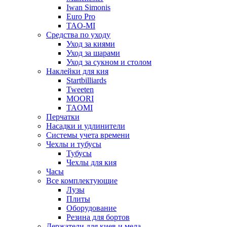
Iwan Simonis
Euro Pro
TAO-MI
Средства по уходу
Уход за киями
Уход за шарами
Уход за сукном и столом
Наклейки для кия
Startbilliards
Tweeten
MOORI
TAOMI
Перчатки
Насадки и удлинители
Системы учета времени
Чехлы и тубусы
Тубусы
Чехлы для кия
Часы
Все комплектующие
Лузы
Плиты
Оборудование
Резина для бортов
Держатели для киев и мела