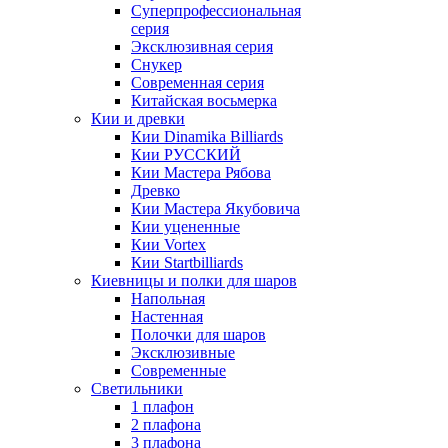
Суперпрофессиональная
серия
Эксклюзивная серия
Снукер
Современная серия
Китайская восьмерка
Кии и древки
Кии Dinamika Billiards
Кии РУССКИЙ
Кии Мастера Рябова
Древко
Кии Мастера Якубовича
Кии уцененные
Кии Vortex
Кии Startbilliards
Киевницы и полки для шаров
Напольная
Настенная
Полочки для шаров
Эксклюзивные
Современные
Светильники
1 плафон
2 плафона
3 плафона