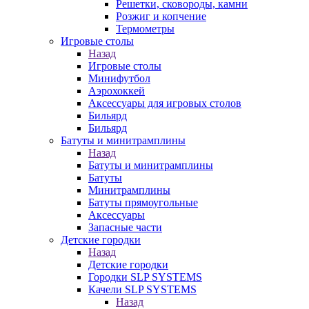
Решетки, сковороды, камни
Розжиг и копчение
Термометры
Игровые столы
Назад
Игровые столы
Минифутбол
Аэрохоккей
Аксессуары для игровых столов
Бильяpд
Бильяpд
Батуты и минитрамплины
Назад
Батуты и минитрамплины
Батуты
Минитрамплины
Батуты прямоугольные
Аксессуары
Запасные части
Детские городки
Назад
Детские городки
Городки SLP SYSTEMS
Качели SLP SYSTEMS
Назад