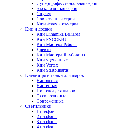
Суперпрофессиональная серия
Эксклюзивная серия
Снукер
Современная серия
Китайская восьмерка
Кии и древки
Кии Dinamika Billiards
Кии РУССКИЙ
Кии Мастера Рябова
Древко
Кии Мастера Якубовича
Кии уцененные
Кии Vortex
Кии Startbilliards
Киевницы и полки для шаров
Напольная
Настенная
Полочки для шаров
Эксклюзивные
Современные
Светильники
1 плафон
2 плафона
3 плафона
4 плафона