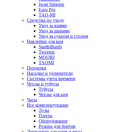
Iwan Simonis
Euro Pro
TAO-MI
Средства по уходу
Уход за киями
Уход за шарами
Уход за сукном и столом
Наклейки для кия
Startbilliards
Tweeten
MOORI
TAOMI
Перчатки
Насадки и удлинители
Системы учета времени
Чехлы и тубусы
Тубусы
Чехлы для кия
Часы
Все комплектующие
Лузы
Плиты
Оборудование
Резина для бортов
Держатели для киев и мела