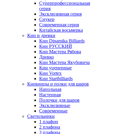
Суперпрофессиональная
серия
Эксклюзивная серия
Снукер
Современная серия
Китайская восьмерка
Кии и древки
Кии Dinamika Billiards
Кии РУССКИЙ
Кии Мастера Рябова
Древко
Кии Мастера Якубовича
Кии уцененные
Кии Vortex
Кии Startbilliards
Киевницы и полки для шаров
Напольная
Настенная
Полочки для шаров
Эксклюзивные
Современные
Светильники
1 плафон
2 плафона
3 плафона