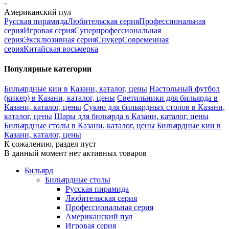
-
Американский пул
Русская пирамида
Любительская серия
Профессиональная
серия
Игровая серия
Суперпрофессиональная
серия
Эксклюзивная серия
Снукер
Современная
серия
Китайская восьмерка
Популярные категории
Бильярдные кии в Казани, каталог, цены
Настольный футбол
(кикер) в Казани, каталог, цены
Светильники для бильярда в
Казани, каталог, цены
Сукно для бильярдных столов в Казани,
каталог, цены
Шары для бильярда в Казани, каталог, цены
Бильярдные столы в Казани, каталог, цены
Бильярдные кии в
Казани, каталог, цены
К сожалению, раздел пуст
В данный момент нет активных товаров
Бильярд
Бильярдные столы
Русская пирамида
Любительская серия
Профессиональная серия
Американский пул
Игровая серия