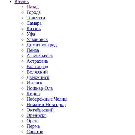
Казань
Назад
Города
Тольятти
Самара
Казань
Уфа
Ульяновск
Димитровград
Пенза
Альметьевск
Астрахань
Волгоград
Волжский
Дзержинск
Ижевск
Йошкар-Ола
Киров
Набережные Челны
Нижний Новгород
Октябрьский
Оренбург
Орск
Пермь
Саратов