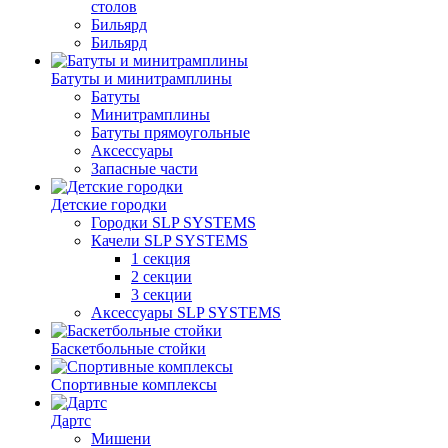
столов
Бильяpд
Бильяpд
Батуты и минитрамплины
Батуты
Минитрамплины
Батуты прямоугольные
Аксессуары
Запасные части
Детские городки
Городки SLP SYSTEMS
Качели SLP SYSTEMS
1 секция
2 секции
3 секции
Аксессуары SLP SYSTEMS
Баскетбольные стойки
Спортивные комплексы
Дартс
Мишени