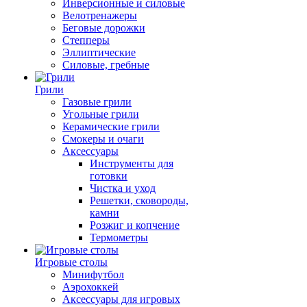
Инверсионные и силовые
Велотренажеры
Беговые дорожки
Степперы
Эллиптические
Силовые, гребные
Грили
Газовые грили
Угольные грили
Керамические грили
Смокеры и очаги
Аксессуары
Инструменты для
готовки
Чистка и уход
Решетки, сковороды,
камни
Розжиг и копчение
Термометры
Игровые столы
Минифутбол
Аэрохоккей
Аксессуары для игровых