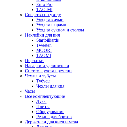
Euro Pro
TAO-MI
Средства по уходу
Уход за киями
Уход за шарами
Уход за сукном и столом
Наклейки для кия
Startbilliards
Tweeten
MOORI
TAOMI
Перчатки
Насадки и удлинители
Системы учета времени
Чехлы и тубусы
Тубусы
Чехлы для кия
Часы
Все комплектующие
Лузы
Плиты
Оборудование
Резина для бортов
Держатели для киев и мела
Для кия