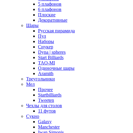
5 плафонов
6 плафонов
Плоские
Декоративные
Шары
Русская пирамида
Пул
Наборы
Снукер
Dyna | spheres
Start Billiards
TAO-MI
Одиночные шары
Aramith
Треугольники
Мел
Прочее
Startbilliards
Tweeten
Чехлы для столов
11 футов
Сукно
Galaxy
Manchester
Iwan Simonis