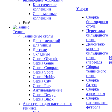
Бильярдные коллекции
Классические
Услуги
коллекции
Современные
Сборка
коллекции
бильярдного
Ещё
стола
Перетяжка
Теннис
бильярдного
Теннисные столы
стола
Для помещений
Демонтаж-
Для улицы
монтаж
Детские
бильярдного
Складные
стола
Н
Серия Olympic
(переезд)
р
Серия Game
Сборка
Серия Compact
теннисного
Серия Sport
стола
Серия Hobby
Сборка
Серия City
батута
Серия Play
Сборка
Антивандальные
аэрохоккея
Серия Design
Сборка
Серия Black
настольного
Аксессуары для настольного
футбола
тенниса