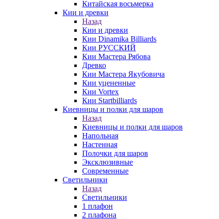
Китайская восьмерка
Кии и древки
Назад
Кии и древки
Кии Dinamika Billiards
Кии РУССКИЙ
Кии Мастера Рябова
Древко
Кии Мастера Якубовича
Кии уцененные
Кии Vortex
Кии Startbilliards
Киевницы и полки для шаров
Назад
Киевницы и полки для шаров
Напольная
Настенная
Полочки для шаров
Эксклюзивные
Современные
Светильники
Назад
Светильники
1 плафон
2 плафона