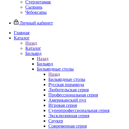
Стерлитамак
Сызрань
Чебоксары
Личный кабинет
Главная
Каталог
Назад
Каталог
Бильярд
Назад
Бильярд
Бильярдные столы
Назад
Бильярдные столы
Русская пирамида
Любительская серия
Профессиональная серия
Американский пул
Игровая серия
Суперпрофессиональная серия
Эксклюзивная серия
Снукер
Современная серия