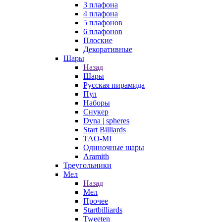
3 плафона
4 плафона
5 плафонов
6 плафонов
Плоские
Декоративные
Шары
Назад
Шары
Русская пирамида
Пул
Наборы
Снукер
Dyna | spheres
Start Billiards
TAO-MI
Одиночные шары
Aramith
Треугольники
Мел
Назад
Мел
Прочее
Startbilliards
Tweeten