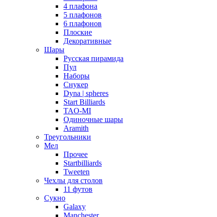
4 плафона
5 плафонов
6 плафонов
Плоские
Декоративные
Шары
Русская пирамида
Пул
Наборы
Снукер
Dyna | spheres
Start Billiards
TAO-MI
Одиночные шары
Aramith
Треугольники
Мел
Прочее
Startbilliards
Tweeten
Чехлы для столов
11 футов
Сукно
Galaxy
Manchester