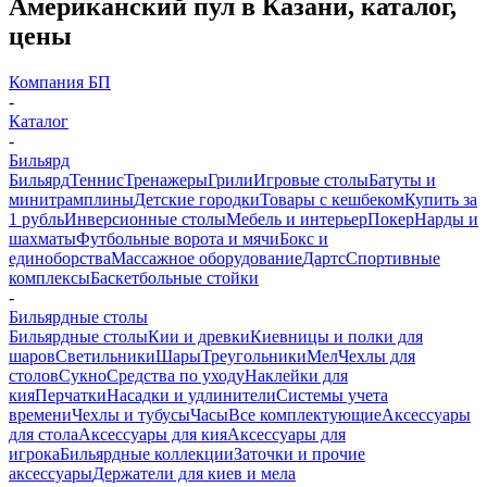
Американский пул в Казани, каталог,
цены
Компания БП
-
Каталог
-
Бильярд
Бильярд
Теннис
Тренажеры
Грили
Игровые столы
Батуты и
минитрамплины
Детские городки
Товары с кешбеком
Купить за
1 рубль
Инверсионные столы
Мебель и интерьер
Покер
Нарды и
шахматы
Футбольные ворота и мячи
Бокс и
единоборства
Массажное оборудование
Дартс
Спортивные
комплексы
Баскетбольные стойки
-
Бильярдные столы
Бильярдные столы
Кии и древки
Киевницы и полки для
шаров
Светильники
Шары
Треугольники
Мел
Чехлы для
столов
Сукно
Средства по уходу
Наклейки для
кия
Перчатки
Насадки и удлинители
Системы учета
времени
Чехлы и тубусы
Часы
Все комплектующие
Аксессуары
для стола
Аксессуары для кия
Аксессуары для
игрока
Бильярдные коллекции
Заточки и прочие
аксессуары
Держатели для киев и мела