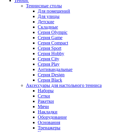
Теннис
Теннисные столы
Для помещений
Для улицы
Детские
Складные
Серия Olympic
Серия Game
Серия Compact
Серия Sport
Серия Hobby
Серия City
Серия Play
Антивандальные
Серия Design
Серия Black
Аксессуары для настольного тенниса
Наборы
Сетки
Ракетки
Мячи
Накладки
Оборудование
Основания
Тренажеры