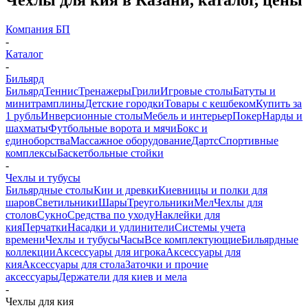
Компания БП
-
Каталог
-
Бильярд
Бильярд
Теннис
Тренажеры
Грили
Игровые столы
Батуты и
минитрамплины
Детские городки
Товары с кешбеком
Купить за
1 рубль
Инверсионные столы
Мебель и интерьер
Покер
Нарды и
шахматы
Футбольные ворота и мячи
Бокс и
единоборства
Массажное оборудование
Дартс
Спортивные
комплексы
Баскетбольные стойки
-
Чехлы и тубусы
Бильярдные столы
Кии и древки
Киевницы и полки для
шаров
Светильники
Шары
Треугольники
Мел
Чехлы для
столов
Сукно
Средства по уходу
Наклейки для
кия
Перчатки
Насадки и удлинители
Системы учета
времени
Чехлы и тубусы
Часы
Все комплектующие
Бильярдные
коллекции
Аксессуары для игрока
Аксессуары для
кия
Аксессуары для стола
Заточки и прочие
аксессуары
Держатели для киев и мела
-
Чехлы для кия