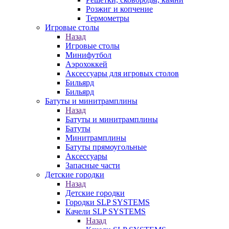
Розжиг и копчение
Термометры
Игровые столы
Назад
Игровые столы
Минифутбол
Аэрохоккей
Аксессуары для игровых столов
Бильяpд
Бильяpд
Батуты и минитрамплины
Назад
Батуты и минитрамплины
Батуты
Минитрамплины
Батуты прямоугольные
Аксессуары
Запасные части
Детские городки
Назад
Детские городки
Городки SLP SYSTEMS
Качели SLP SYSTEMS
Назад