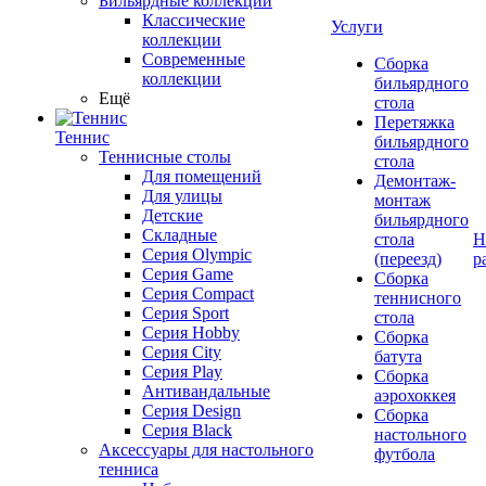
Бильярдные коллекции
Классические
Услуги
коллекции
Современные
Сборка
коллекции
бильярдного
Ещё
стола
Перетяжка
Теннис
бильярдного
Теннисные столы
стола
Для помещений
Демонтаж-
Для улицы
монтаж
Детские
бильярдного
Складные
стола
Н
Серия Olympic
(переезд)
р
Серия Game
Сборка
Серия Compact
теннисного
Серия Sport
стола
Серия Hobby
Сборка
Серия City
батута
Серия Play
Сборка
Антивандальные
аэрохоккея
Серия Design
Сборка
Серия Black
настольного
Аксессуары для настольного
футбола
тенниса