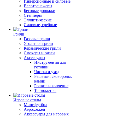
Инверсионные и силовые
Велотренажеры
Беговые дорожки
Степперы
Эллиптические
Силовые, гребные
Грили
Газовые грили
Угольные грили
Керамические грили
Смокеры и очаги
Аксессуары
Инструменты для
готовки
Чистка и уход
Решетки, сковороды,
камни
Розжиг и копчение
Термометры
Игровые столы
Минифутбол
Аэрохоккей
Аксессуары для игровых