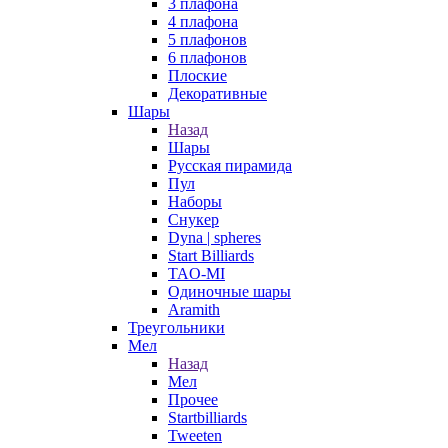
3 плафона
4 плафона
5 плафонов
6 плафонов
Плоские
Декоративные
Шары
Назад
Шары
Русская пирамида
Пул
Наборы
Снукер
Dyna | spheres
Start Billiards
TAO-MI
Одиночные шары
Aramith
Треугольники
Мел
Назад
Мел
Прочее
Startbilliards
Tweeten