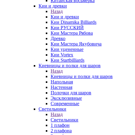
Китайская восьмерка
Кии и древки
Назад
Кии и древки
Кии Dinamika Billiards
Кии РУССКИЙ
Кии Мастера Рябова
Древко
Кии Мастера Якубовича
Кии уцененные
Кии Vortex
Кии Startbilliards
Киевницы и полки для шаров
Назад
Киевницы и полки для шаров
Напольная
Настенная
Полочки для шаров
Эксклюзивные
Современные
Светильники
Назад
Светильники
1 плафон
2 плафона