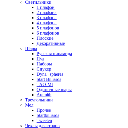
Светильники
1 плафон
2 плафона
3 плафона
4 плафона
5 плафонов
6 плафонов
Плоские
Декоративные
Шары
Русская пирамида
Пул
Наборы
Снукер
Dyna | spheres
Start Billiards
TAO-MI
Одиночные шары
Aramith
Треугольники
Мел
Прочее
Startbilliards
Tweeten
Чехлы для столов