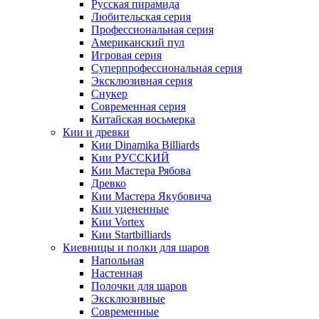
Русская пирамида
Любительская серия
Профессиональная серия
Американский пул
Игровая серия
Суперпрофессиональная серия
Эксклюзивная серия
Снукер
Современная серия
Китайская восьмерка
Кии и древки
Кии Dinamika Billiards
Кии РУССКИЙ
Кии Мастера Рябова
Древко
Кии Мастера Якубовича
Кии уцененные
Кии Vortex
Кии Startbilliards
Киевницы и полки для шаров
Напольная
Настенная
Полочки для шаров
Эксклюзивные
Современные