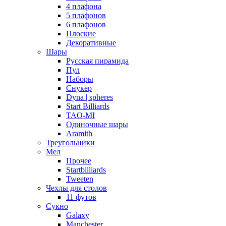
4 плафона
5 плафонов
6 плафонов
Плоские
Декоративные
Шары
Русская пирамида
Пул
Наборы
Снукер
Dyna | spheres
Start Billiards
TAO-MI
Одиночные шары
Aramith
Треугольники
Мел
Прочее
Startbilliards
Tweeten
Чехлы для столов
11 футов
Сукно
Galaxy
Manchester