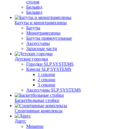
столов
Бильяpд
Бильяpд
Батуты и минитрамплины
Батуты
Минитрамплины
Батуты прямоугольные
Аксессуары
Запасные части
Детские городки
Городки SLP SYSTEMS
Качели SLP SYSTEMS
1 секция
2 секции
3 секции
Аксессуары SLP SYSTEMS
Баскетбольные стойки
Спортивные комплексы
Дартс
Мишени