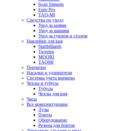
Iwan Simonis
Euro Pro
TAO-MI
Средства по уходу
Уход за киями
Уход за шарами
Уход за сукном и столом
Наклейки для кия
Startbilliards
Tweeten
MOORI
TAOMI
Перчатки
Насадки и удлинители
Системы учета времени
Чехлы и тубусы
Тубусы
Чехлы для кия
Часы
Все комплектующие
Лузы
Плиты
Оборудование
Резина для бортов
Держатели для киев и мела