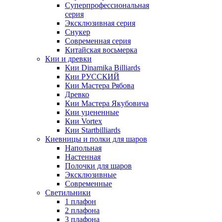
Суперпрофессиональная
серия
Эксклюзивная серия
Снукер
Современная серия
Китайская восьмерка
Кии и древки
Кии Dinamika Billiards
Кии РУССКИЙ
Кии Мастера Рябова
Древко
Кии Мастера Якубовича
Кии уцененные
Кии Vortex
Кии Startbilliards
Киевницы и полки для шаров
Напольная
Настенная
Полочки для шаров
Эксклюзивные
Современные
Светильники
1 плафон
2 плафона
3 плафона