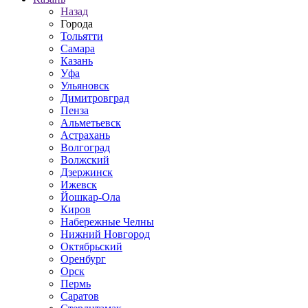
Назад
Города
Тольятти
Самара
Казань
Уфа
Ульяновск
Димитровград
Пенза
Альметьевск
Астрахань
Волгоград
Волжский
Дзержинск
Ижевск
Йошкар-Ола
Киров
Набережные Челны
Нижний Новгород
Октябрьский
Оренбург
Орск
Пермь
Саратов