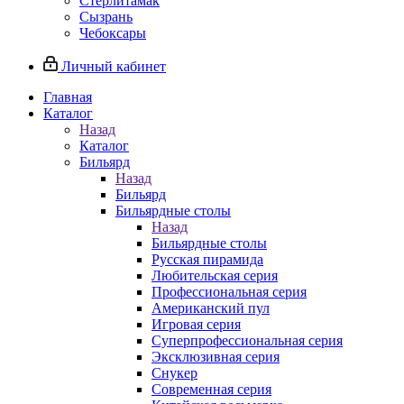
Стерлитамак
Сызрань
Чебоксары
Личный кабинет
Главная
Каталог
Назад
Каталог
Бильярд
Назад
Бильярд
Бильярдные столы
Назад
Бильярдные столы
Русская пирамида
Любительская серия
Профессиональная серия
Американский пул
Игровая серия
Суперпрофессиональная серия
Эксклюзивная серия
Снукер
Современная серия