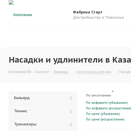
Фабрика Старт
Дистрибьютер в Поволжье
Насадки и удлинители в Каза
Компания БП
-
Каталог
-
Бильярд
-
Аксессуары для кия
-
Насадк
По умолчанию
Бильярд
По алфавиту (убывание)
По алфавиту (возрастание
Теннис
По цене (убывание)
По цене (возрастание)
Тренажеры