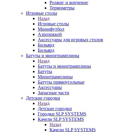
Розжиг и копчение
Термометры
Игровые столы
Назад
Игровые столы
Минифутбол
Аэрохоккей
Аксессуары для игровых столов
Бильяpд
Бильяpд
Батуты и минитрамплины
Назад
Батуты и минитрамплины
Батуты
Минитрамплины
Батуты прямоугольные
Аксессуары
Запасные части
Детские городки
Назад
Детские городки
Городки SLP SYSTEMS
Качели SLP SYSTEMS
Назад
Качели SLP SYSTEMS