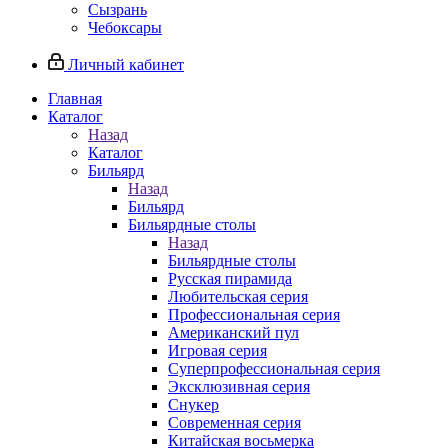
Сызрань
Чебоксары
Личный кабинет
Главная
Каталог
Назад
Каталог
Бильярд
Назад
Бильярд
Бильярдные столы
Назад
Бильярдные столы
Русская пирамида
Любительская серия
Профессиональная серия
Американский пул
Игровая серия
Суперпрофессиональная серия
Эксклюзивная серия
Снукер
Современная серия
Китайская восьмерка