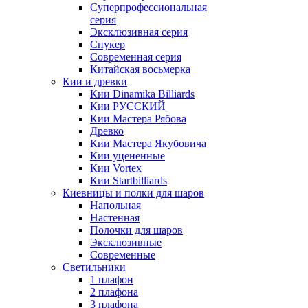
Суперпрофессиональная
серия
Эксклюзивная серия
Снукер
Современная серия
Китайская восьмерка
Кии и древки
Кии Dinamika Billiards
Кии РУССКИЙ
Кии Мастера Рябова
Древко
Кии Мастера Якубовича
Кии уцененные
Кии Vortex
Кии Startbilliards
Киевницы и полки для шаров
Напольная
Настенная
Полочки для шаров
Эксклюзивные
Современные
Светильники
1 плафон
2 плафона
3 плафона