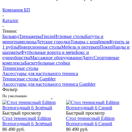
Компания БП
-
Каталог
-
Теннис
Бильярд
Тренажеры
Грили
Игровые столы
Батуты и
минитрамплины
Детские городки
Товары с кешбеком
Купить за
1 рубль
Инверсионные столы
Мебель и интерьер
Покер
Нарды и
шахматы
Футбольные ворота и мячи
Бокс и
единоборства
Массажное оборудование
Дартс
Спортивные
комплексы
Баскетбольные стойки
Теннисные столы
Аксессуары для настольного тенниса
Теннисные столы Gambler
Аксессуары для настольного тенниса Gambler
Фильтр
По умолчанию
Быстрый просмотр
Быстрый просмотр
Стол теннисный Edition
Стол теннисный Edition
Всепогодный 6 Зелёный
Всепогодный 6 Синий
86 490
руб.
86 490
руб.