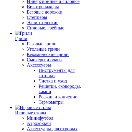
Инверсионные и силовые
Велотренажеры
Беговые дорожки
Степперы
Эллиптические
Силовые, гребные
Грили
Газовые грили
Угольные грили
Керамические грили
Смокеры и очаги
Аксессуары
Инструменты для
готовки
Чистка и уход
Решетки, сковороды,
камни
Розжиг и копчение
Термометры
Игровые столы
Минифутбол
Аэрохоккей
Аксессуары для игровых