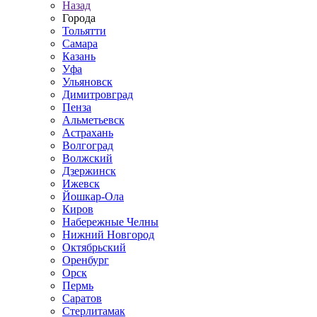
Назад
Города
Тольятти
Самара
Казань
Уфа
Ульяновск
Димитровград
Пенза
Альметьевск
Астрахань
Волгоград
Волжский
Дзержинск
Ижевск
Йошкар-Ола
Киров
Набережные Челны
Нижний Новгород
Октябрьский
Оренбург
Орск
Пермь
Саратов
Стерлитамак