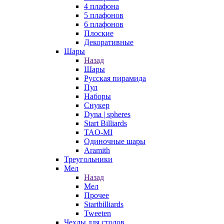
4 плафона
5 плафонов
6 плафонов
Плоские
Декоративные
Шары
Назад
Шары
Русская пирамида
Пул
Наборы
Снукер
Dyna | spheres
Start Billiards
TAO-MI
Одиночные шары
Aramith
Треугольники
Мел
Назад
Мел
Прочее
Startbilliards
Tweeten
Чехлы для столов