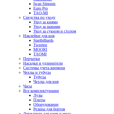
Iwan Simonis
Euro Pro
TAO-MI
Средства по уходу
Уход за киями
Уход за шарами
Уход за сукном и столом
Наклейки для кия
Startbilliards
Tweeten
MOORI
TAOMI
Перчатки
Насадки и удлинители
Системы учета времени
Чехлы и тубусы
Тубусы
Чехлы для кия
Часы
Все комплектующие
Лузы
Плиты
Оборудование
Резина для бортов
Держатели для киев и мела