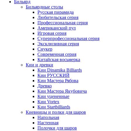
Бильярд
Бильярдные столы
Русская пирамида
Любительская серия
Профессиональная серия
Американский пул
Игровая серия
Суперпрофессиональная серия
Эксклюзивная серия
Снукер
Современная серия
Китайская восьмерка
Кии и древки
Кии Dinamika Billiards
Кии РУССКИЙ
Кии Мастера Рябова
Древко
Кии Мастера Якубовича
Кии уцененные
Кии Vortex
Кии Startbilliards
Киевницы и полки для шаров
Напольная
Настенная
Полочки для шаров