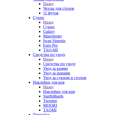
Назад
Чехлы для столов
11 футов
Сукно
Назад
Сукно
Galaxy
Manchester
Iwan Simonis
Euro Pro
TAO-MI
Средства по уходу
Назад
Средства по уходу
Уход за киями
Уход за шарами
Уход за сукном и столом
Наклейки для кия
Назад
Наклейки для кия
Startbilliards
Tweeten
MOORI
TAOMI
Перчатки