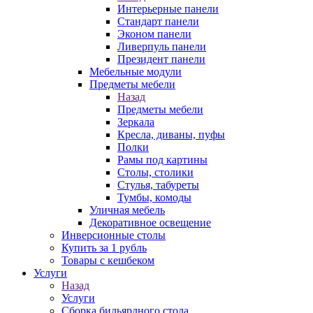
Интерьерные панели
Стандарт панели
Эконом панели
Ливерпуль панели
Президент панели
Мебельные модули
Предметы мебели
Назад
Предметы мебели
Зеркала
Кресла, диваны, пуфы
Полки
Рамы под картины
Столы, столики
Стулья, табуреты
Тумбы, комоды
Уличная мебель
Декоративное освещение
Инверсионные столы
Купить за 1 рубль
Товары с кешбеком
Услуги
Назад
Услуги
Сборка бильярдного стола