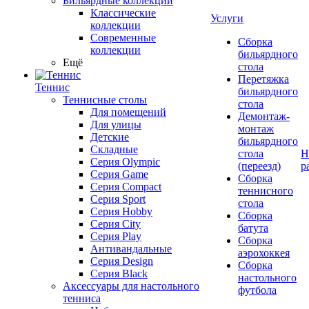
Бильярдные коллекции
Классические
Услуги
коллекции
Современные
Сборка
коллекции
бильярдного
Ещё
стола
Перетяжка
Теннис
бильярдного
Теннисные столы
стола
Для помещений
Демонтаж-
Для улицы
монтаж
Детские
бильярдного
Складные
стола
Н
Серия Olympic
(переезд)
р
Серия Game
Сборка
Серия Compact
теннисного
Серия Sport
стола
Серия Hobby
Сборка
Серия City
батута
Серия Play
Сборка
Антивандальные
аэрохоккея
Серия Design
Сборка
Серия Black
настольного
Аксессуары для настольного
футбола
тенниса