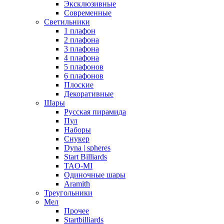
Эксклюзивные
Современные
Светильники
1 плафон
2 плафона
3 плафона
4 плафона
5 плафонов
6 плафонов
Плоские
Декоративные
Шары
Русская пирамида
Пул
Наборы
Снукер
Dyna | spheres
Start Billiards
TAO-MI
Одиночные шары
Aramith
Треугольники
Мел
Прочее
Startbilliards