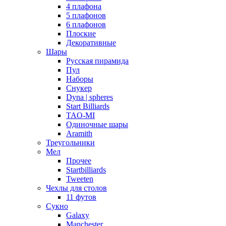
4 плафона
5 плафонов
6 плафонов
Плоские
Декоративные
Шары
Русская пирамида
Пул
Наборы
Снукер
Dyna | spheres
Start Billiards
TAO-MI
Одиночные шары
Aramith
Треугольники
Мел
Прочее
Startbilliards
Tweeten
Чехлы для столов
11 футов
Сукно
Galaxy
Manchester