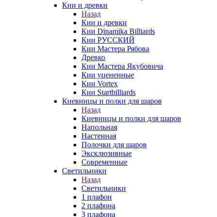
Кии и древки
Назад
Кии и древки
Кии Dinamika Billiards
Кии РУССКИЙ
Кии Мастера Рябова
Древко
Кии Мастера Якубовича
Кии уцененные
Кии Vortex
Кии Startbilliards
Киевницы и полки для шаров
Назад
Киевницы и полки для шаров
Напольная
Настенная
Полочки для шаров
Эксклюзивные
Современные
Светильники
Назад
Светильники
1 плафон
2 плафона
3 плафона