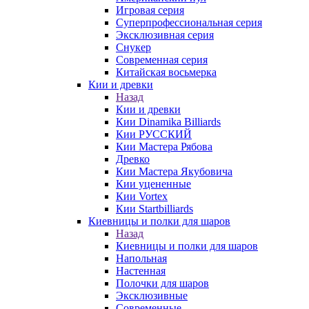
Игровая серия
Суперпрофессиональная серия
Эксклюзивная серия
Снукер
Современная серия
Китайская восьмерка
Кии и древки
Назад
Кии и древки
Кии Dinamika Billiards
Кии РУССКИЙ
Кии Мастера Рябова
Древко
Кии Мастера Якубовича
Кии уцененные
Кии Vortex
Кии Startbilliards
Киевницы и полки для шаров
Назад
Киевницы и полки для шаров
Напольная
Настенная
Полочки для шаров
Эксклюзивные
Современные