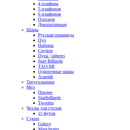
4 плафона
5 плафонов
6 плафонов
Плоские
Декоративные
Шары
Русская пирамида
Пул
Наборы
Снукер
Dyna | spheres
Start Billiards
TAO-MI
Одиночные шары
Aramith
Треугольники
Мел
Прочее
Startbilliards
Tweeten
Чехлы для столов
11 футов
Сукно
Galaxy
Manchester