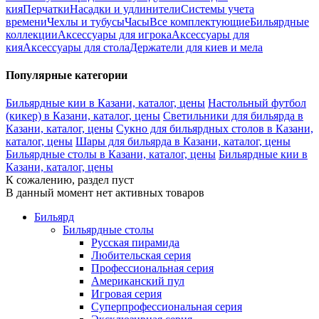
кия
Перчатки
Насадки и удлинители
Системы учета
времени
Чехлы и тубусы
Часы
Все комплектующие
Бильярдные
коллекции
Аксессуары для игрока
Аксессуары для
кия
Аксессуары для стола
Держатели для киев и мела
Популярные категории
Бильярдные кии в Казани, каталог, цены
Настольный футбол
(кикер) в Казани, каталог, цены
Светильники для бильярда в
Казани, каталог, цены
Сукно для бильярдных столов в Казани,
каталог, цены
Шары для бильярда в Казани, каталог, цены
Бильярдные столы в Казани, каталог, цены
Бильярдные кии в
Казани, каталог, цены
К сожалению, раздел пуст
В данный момент нет активных товаров
Бильярд
Бильярдные столы
Русская пирамида
Любительская серия
Профессиональная серия
Американский пул
Игровая серия
Суперпрофессиональная серия