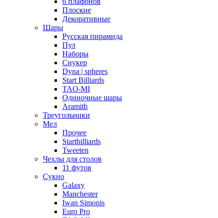
6 плафонов
Плоские
Декоративные
Шары
Русская пирамида
Пул
Наборы
Снукер
Dyna | spheres
Start Billiards
TAO-MI
Одиночные шары
Aramith
Треугольники
Мел
Прочее
Startbilliards
Tweeten
Чехлы для столов
11 футов
Сукно
Galaxy
Manchester
Iwan Simonis
Euro Pro