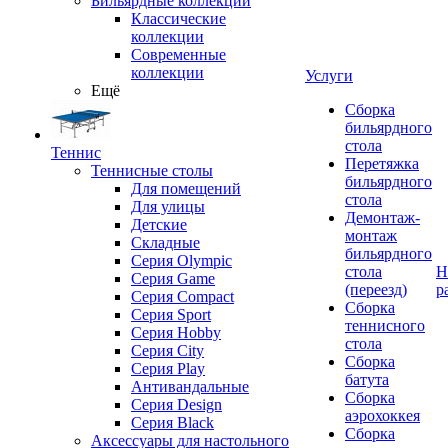
Бильярдные коллекции
Классические
коллекции
Современные
коллекции
Услуги
Ещё
Сборка
бильярдного
стола
Теннис
Перетяжка
Теннисные столы
бильярдного
Для помещений
стола
Для улицы
Демонтаж-
Детские
монтаж
Складные
бильярдного
Серия Olympic
стола
Н
Серия Game
(переезд)
р
Серия Compact
Сборка
Серия Sport
теннисного
Серия Hobby
стола
Серия City
Сборка
Серия Play
батута
Антивандальные
Сборка
Серия Design
аэрохоккея
Серия Black
Сборка
Аксессуары для настольного