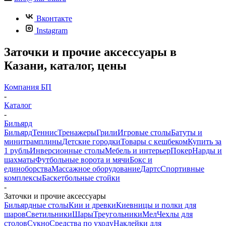
Вконтакте
Instagram
Заточки и прочие аксессуары в
Казани, каталог, цены
Компания БП
-
Каталог
-
Бильярд
Бильярд
Теннис
Тренажеры
Грили
Игровые столы
Батуты и
минитрамплины
Детские городки
Товары с кешбеком
Купить за
1 рубль
Инверсионные столы
Мебель и интерьер
Покер
Нарды и
шахматы
Футбольные ворота и мячи
Бокс и
единоборства
Массажное оборудование
Дартс
Спортивные
комплексы
Баскетбольные стойки
-
Заточки и прочие аксессуары
Бильярдные столы
Кии и древки
Киевницы и полки для
шаров
Светильники
Шары
Треугольники
Мел
Чехлы для
столов
Сукно
Средства по уходу
Наклейки для