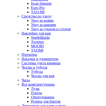
Iwan Simonis
Euro Pro
TAO-MI
Средства по уходу
Уход за киями
Уход за шарами
Уход за сукном и столом
Наклейки для кия
Startbilliards
Tweeten
MOORI
TAOMI
Перчатки
Насадки и удлинители
Системы учета времени
Чехлы и тубусы
Тубусы
Чехлы для кия
Часы
Все комплектующие
Лузы
Плиты
Оборудование
Резина для бортов
Держатели для киев и мела