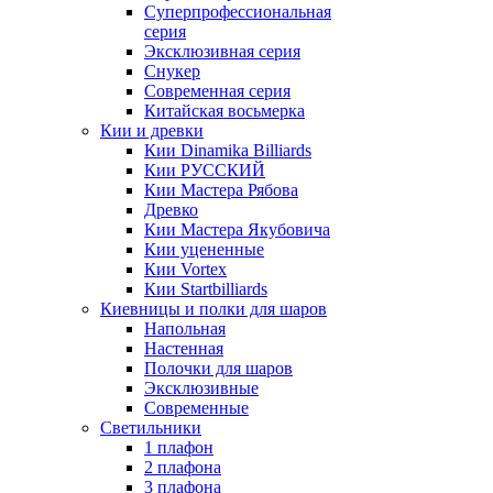
Суперпрофессиональная
серия
Эксклюзивная серия
Снукер
Современная серия
Китайская восьмерка
Кии и древки
Кии Dinamika Billiards
Кии РУССКИЙ
Кии Мастера Рябова
Древко
Кии Мастера Якубовича
Кии уцененные
Кии Vortex
Кии Startbilliards
Киевницы и полки для шаров
Напольная
Настенная
Полочки для шаров
Эксклюзивные
Современные
Светильники
1 плафон
2 плафона
3 плафона