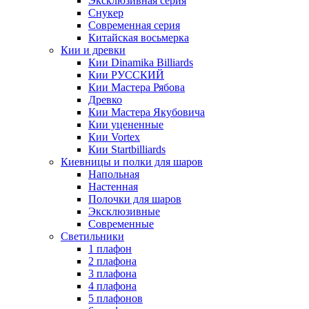
Эксклюзивная серия
Снукер
Современная серия
Китайская восьмерка
Кии и древки
Кии Dinamika Billiards
Кии РУССКИЙ
Кии Мастера Рябова
Древко
Кии Мастера Якубовича
Кии уцененные
Кии Vortex
Кии Startbilliards
Киевницы и полки для шаров
Напольная
Настенная
Полочки для шаров
Эксклюзивные
Современные
Светильники
1 плафон
2 плафона
3 плафона
4 плафона
5 плафонов