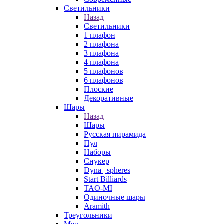
Светильники
Назад
Светильники
1 плафон
2 плафона
3 плафона
4 плафона
5 плафонов
6 плафонов
Плоские
Декоративные
Шары
Назад
Шары
Русская пирамида
Пул
Наборы
Снукер
Dyna | spheres
Start Billiards
TAO-MI
Одиночные шары
Aramith
Треугольники