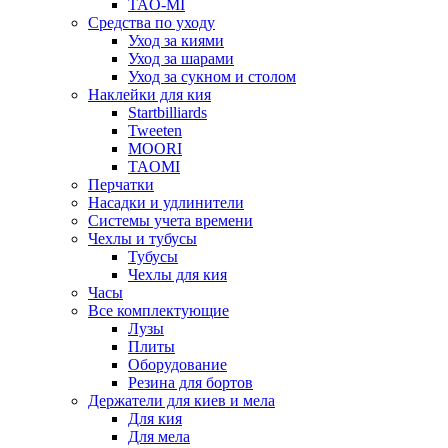
TAO-MI
Средства по уходу
Уход за киями
Уход за шарами
Уход за сукном и столом
Наклейки для кия
Startbilliards
Tweeten
MOORI
TAOMI
Перчатки
Насадки и удлинители
Системы учета времени
Чехлы и тубусы
Тубусы
Чехлы для кия
Часы
Все комплектующие
Лузы
Плиты
Оборудование
Резина для бортов
Держатели для киев и мела
Для кия
Для мела