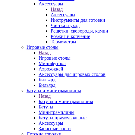
Аксессуары
Назад
Аксессуары
Инструменты для готовки
Чистка и уход
Решетки, сковороды, камни
Розжиг и копчение
Термометры
Игровые столы
Назад
Игровые столы
Минифутбол
Аэрохоккей
Аксессуары для игровых столов
Бильяpд
Бильяpд
Батуты и минитрамплины
Назад
Батуты и минитрамплины
Батуты
Минитрамплины
Батуты прямоугольные
Аксессуары
Запасные части
Детские городки