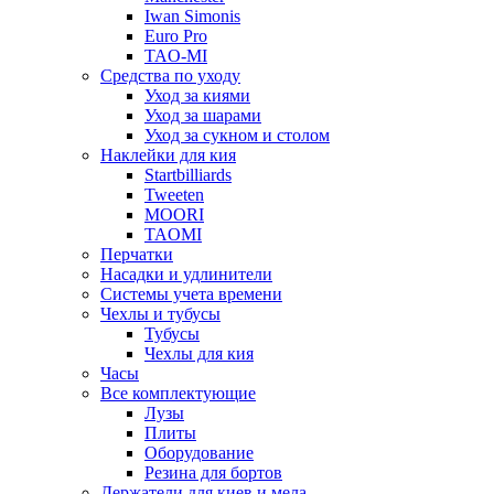
Iwan Simonis
Euro Pro
TAO-MI
Средства по уходу
Уход за киями
Уход за шарами
Уход за сукном и столом
Наклейки для кия
Startbilliards
Tweeten
MOORI
TAOMI
Перчатки
Насадки и удлинители
Системы учета времени
Чехлы и тубусы
Тубусы
Чехлы для кия
Часы
Все комплектующие
Лузы
Плиты
Оборудование
Резина для бортов
Держатели для киев и мела