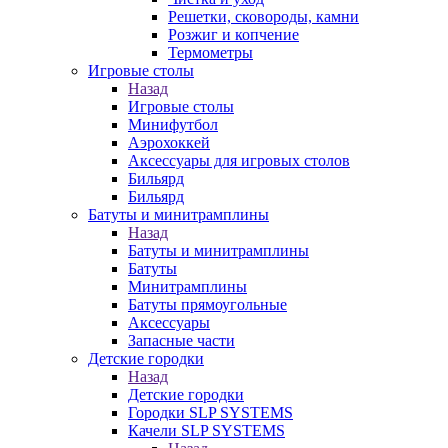
Решетки, сковороды, камни
Розжиг и копчение
Термометры
Игровые столы
Назад
Игровые столы
Минифутбол
Аэрохоккей
Аксессуары для игровых столов
Бильяpд
Бильяpд
Батуты и минитрамплины
Назад
Батуты и минитрамплины
Батуты
Минитрамплины
Батуты прямоугольные
Аксессуары
Запасные части
Детские городки
Назад
Детские городки
Городки SLP SYSTEMS
Качели SLP SYSTEMS