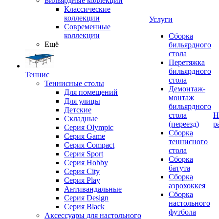
Бильярдные коллекции
Классические
коллекции
Услуги
Современные
коллекции
Сборка
Ещё
бильярдного
стола
Перетяжка
бильярдного
Теннис
стола
Теннисные столы
Демонтаж-
Для помещений
монтаж
Для улицы
бильярдного
Детские
стола
Н
Складные
(переезд)
р
Серия Olympic
Сборка
Серия Game
теннисного
Серия Compact
стола
Серия Sport
Сборка
Серия Hobby
батута
Серия City
Сборка
Серия Play
аэрохоккея
Антивандальные
Сборка
Серия Design
настольного
Серия Black
футбола
Аксессуары для настольного