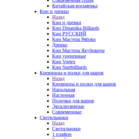
Современная серия
Китайская восьмерка
Кии и древки
Назад
Кии и древки
Кии Dinamika Billiards
Кии РУССКИЙ
Кии Мастера Рябова
Древко
Кии Мастера Якубовича
Кии уцененные
Кии Vortex
Кии Startbilliards
Киевницы и полки для шаров
Назад
Киевницы и полки для шаров
Напольная
Настенная
Полочки для шаров
Эксклюзивные
Современные
Светильники
Назад
Светильники
1 плафон