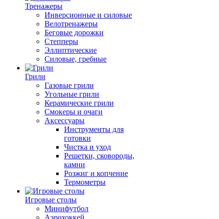
Тренажеры
Инверсионные и силовые
Велотренажеры
Беговые дорожки
Степперы
Эллиптические
Силовые, гребные
Грили
Газовые грили
Угольные грили
Керамические грили
Смокеры и очаги
Аксессуары
Инструменты для
готовки
Чистка и уход
Решетки, сковороды,
камни
Розжиг и копчение
Термометры
Игровые столы
Минифутбол
Аэрохоккей