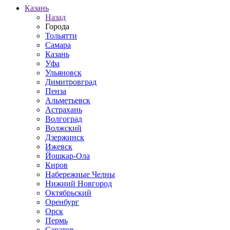
Казань
Назад
Города
Тольятти
Самара
Казань
Уфа
Ульяновск
Димитровград
Пенза
Альметьевск
Астрахань
Волгоград
Волжский
Дзержинск
Ижевск
Йошкар-Ола
Киров
Набережные Челны
Нижний Новгород
Октябрьский
Оренбург
Орск
Пермь
Саратов