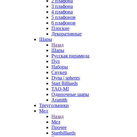
2 плафона
3 плафона
4 плафона
5 плафонов
6 плафонов
Плоские
Декоративные
Шары
Назад
Шары
Русская пирамида
Пул
Наборы
Снукер
Dyna | spheres
Start Billiards
TAO-MI
Одиночные шары
Aramith
Треугольники
Мел
Назад
Мел
Прочее
Startbilliards