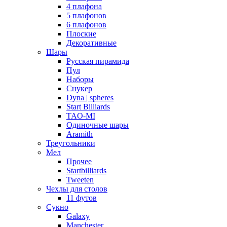
4 плафона
5 плафонов
6 плафонов
Плоские
Декоративные
Шары
Русская пирамида
Пул
Наборы
Снукер
Dyna | spheres
Start Billiards
TAO-MI
Одиночные шары
Aramith
Треугольники
Мел
Прочее
Startbilliards
Tweeten
Чехлы для столов
11 футов
Сукно
Galaxy
Manchester