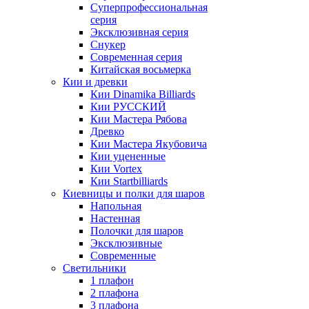
Суперпрофессиональная
серия
Эксклюзивная серия
Снукер
Современная серия
Китайская восьмерка
Кии и древки
Кии Dinamika Billiards
Кии РУССКИЙ
Кии Мастера Рябова
Древко
Кии Мастера Якубовича
Кии уцененные
Кии Vortex
Кии Startbilliards
Киевницы и полки для шаров
Напольная
Настенная
Полочки для шаров
Эксклюзивные
Современные
Светильники
1 плафон
2 плафона
3 плафона