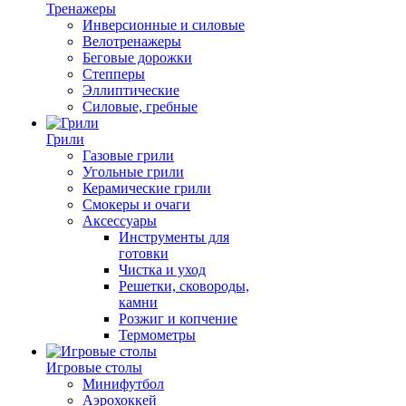
Тренажеры
Инверсионные и силовые
Велотренажеры
Беговые дорожки
Степперы
Эллиптические
Силовые, гребные
Грили
Газовые грили
Угольные грили
Керамические грили
Смокеры и очаги
Аксессуары
Инструменты для
готовки
Чистка и уход
Решетки, сковороды,
камни
Розжиг и копчение
Термометры
Игровые столы
Минифутбол
Аэрохоккей