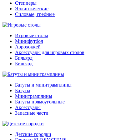
Степперы
Эллиптические
Силовые, гребные
Игровые столы
Минифутбол
Аэрохоккей
Аксессуары для игровых столов
Бильяpд
Бильяpд
Батуты и минитрамплины
Батуты
Минитрамплины
Батуты прямоугольные
Аксессуары
Запасные части
Детские городки
Городки SLP SYSTEMS