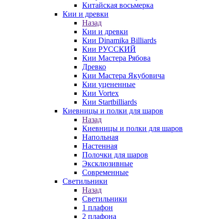
Китайская восьмерка
Кии и древки
Назад
Кии и древки
Кии Dinamika Billiards
Кии РУССКИЙ
Кии Мастера Рябова
Древко
Кии Мастера Якубовича
Кии уцененные
Кии Vortex
Кии Startbilliards
Киевницы и полки для шаров
Назад
Киевницы и полки для шаров
Напольная
Настенная
Полочки для шаров
Эксклюзивные
Современные
Светильники
Назад
Светильники
1 плафон
2 плафона