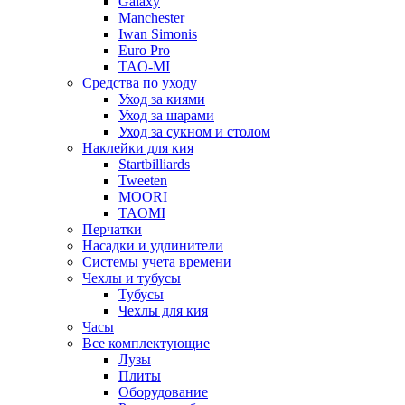
Galaxy
Manchester
Iwan Simonis
Euro Pro
TAO-MI
Средства по уходу
Уход за киями
Уход за шарами
Уход за сукном и столом
Наклейки для кия
Startbilliards
Tweeten
MOORI
TAOMI
Перчатки
Насадки и удлинители
Системы учета времени
Чехлы и тубусы
Тубусы
Чехлы для кия
Часы
Все комплектующие
Лузы
Плиты
Оборудование