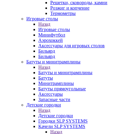
Решетки, сковороды, камни
Розжиг и копчение
Термометры
Игровые столы
Назад
Игровые столы
Минифутбол
Аэрохоккей
Аксессуары для игровых столов
Бильяpд
Бильяpд
Батуты и минитрамплины
Назад
Батуты и минитрамплины
Батуты
Минитрамплины
Батуты прямоугольные
Аксессуары
Запасные части
Детские городки
Назад
Детские городки
Городки SLP SYSTEMS
Качели SLP SYSTEMS
Назад