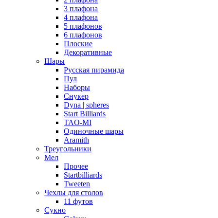
3 плафона
4 плафона
5 плафонов
6 плафонов
Плоские
Декоративные
Шары
Русская пирамида
Пул
Наборы
Снукер
Dyna | spheres
Start Billiards
TAO-MI
Одиночные шары
Aramith
Треугольники
Мел
Прочее
Startbilliards
Tweeten
Чехлы для столов
11 футов
Сукно