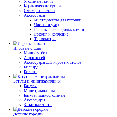
Угольные грили
Керамические грили
Смокеры и очаги
Аксессуары
Инструменты для готовки
Чистка и уход
Решетки, сковороды, камни
Розжиг и копчение
Термометры
Игровые столы
Минифутбол
Аэрохоккей
Аксессуары для игровых столов
Бильяpд
Бильяpд
Батуты и минитрамплины
Батуты
Минитрамплины
Батуты прямоугольные
Аксессуары
Запасные части
Детские городки