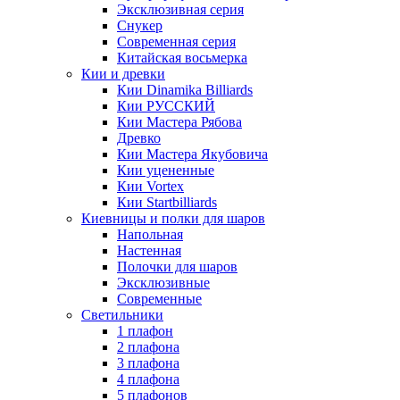
Эксклюзивная серия
Снукер
Современная серия
Китайская восьмерка
Кии и древки
Кии Dinamika Billiards
Кии РУССКИЙ
Кии Мастера Рябова
Древко
Кии Мастера Якубовича
Кии уцененные
Кии Vortex
Кии Startbilliards
Киевницы и полки для шаров
Напольная
Настенная
Полочки для шаров
Эксклюзивные
Современные
Светильники
1 плафон
2 плафона
3 плафона
4 плафона
5 плафонов