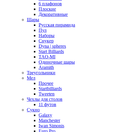
6 плафонов
Плоские
Декоративные
Шары
Русская пирамида
Пул
Наборы
Снукер
Dyna | spheres
Start Billiards
TAO-MI
Одиночные шары
Aramith
Треугольники
Мел
Прочее
Startbilliards
Tweeten
Чехлы для столов
11 футов
Сукно
Galaxy
Manchester
Iwan Simonis
Euro Pro