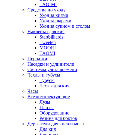
TAO-MI
Средства по уходу
Уход за киями
Уход за шарами
Уход за сукном и столом
Наклейки для кия
Startbilliards
Tweeten
MOORI
TAOMI
Перчатки
Насадки и удлинители
Системы учета времени
Чехлы и тубусы
Тубусы
Чехлы для кия
Часы
Все комплектующие
Лузы
Плиты
Оборудование
Резина для бортов
Держатели для киев и мела
Для кия
Для мела