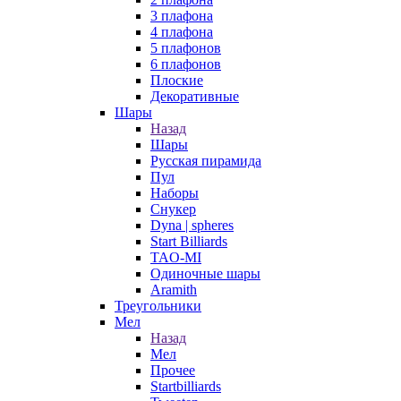
3 плафона
4 плафона
5 плафонов
6 плафонов
Плоские
Декоративные
Шары
Назад
Шары
Русская пирамида
Пул
Наборы
Снукер
Dyna | spheres
Start Billiards
TAO-MI
Одиночные шары
Aramith
Треугольники
Мел
Назад
Мел
Прочее
Startbilliards