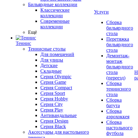
Бильярдные коллекции
Классические
Услуги
коллекции
Современные
Сборка
коллекции
бильярдного
Ещё
стола
Перетяжка
Теннис
бильярдного
Теннисные столы
стола
Для помещений
Демонтаж-
Для улицы
монтаж
Детские
бильярдного
Складные
стола
Н
Серия Olympic
(переезд)
р
Серия Game
Сборка
Серия Compact
теннисного
Серия Sport
стола
Серия Hobby
Сборка
Серия City
батута
Серия Play
Сборка
Антивандальные
аэрохоккея
Серия Design
Сборка
Серия Black
настольного
Аксессуары для настольного
футбола
тенниса