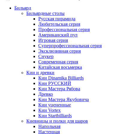
Бильярд
Бильярдные столы
Русская пирамида
Любительская серия
Профессиональная серия
Американский пул
Игровая серия
Суперпрофессиональная серия
Эксклюзивная серия
Снукер
Современная серия
Китайская восьмерка
Кии и древки
Кии Dinamika Billiards
Кии РУССКИЙ
Кии Мастера Рябова
Древко
Кии Мастера Якубовича
Кии уцененные
Кии Vortex
Кии Startbilliards
Киевницы и полки для шаров
Напольная
Настенная