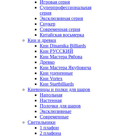
Игровая серия
Суперпрофессиональная
серия
Эксклюзивная серия
Снукер
Современная серия
Китайская восьмерка
Кии и древки
Кии Dinamika Billiards
Кии РУССКИЙ
Кии Мастера Рябова
Древко
Кии Мастера Якубовича
Кии уцененные
Кии Vortex
Кии Startbilliards
Киевницы и полки для шаров
Напольная
Настенная
Полочки для шаров
Эксклюзивные
Современные
Светильники
1 плафон
2 плафона