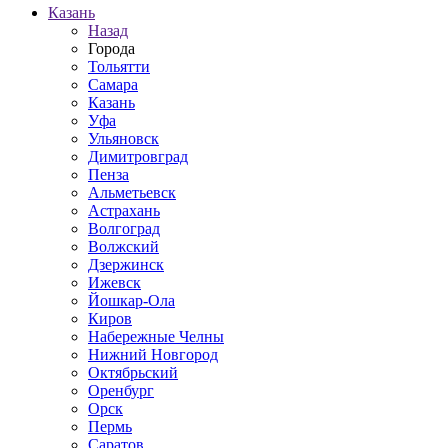
Казань
Назад
Города
Тольятти
Самара
Казань
Уфа
Ульяновск
Димитровград
Пенза
Альметьевск
Астрахань
Волгоград
Волжский
Дзержинск
Ижевск
Йошкар-Ола
Киров
Набережные Челны
Нижний Новгород
Октябрьский
Оренбург
Орск
Пермь
Саратов