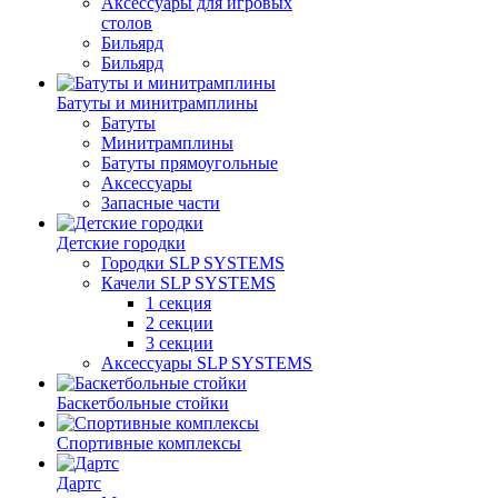
Аксессуары для игровых
столов
Бильяpд
Бильяpд
Батуты и минитрамплины
Батуты
Минитрамплины
Батуты прямоугольные
Аксессуары
Запасные части
Детские городки
Городки SLP SYSTEMS
Качели SLP SYSTEMS
1 секция
2 секции
3 секции
Аксессуары SLP SYSTEMS
Баскетбольные стойки
Спортивные комплексы
Дартс