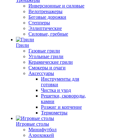
Тренажеры
Инверсионные и силовые
Велотренажеры
Беговые дорожки
Степперы
Эллиптические
Силовые, гребные
Грили
Газовые грили
Угольные грили
Керамические грили
Смокеры и очаги
Аксессуары
Инструменты для
готовки
Чистка и уход
Решетки, сковороды,
камни
Розжиг и копчение
Термометры
Игровые столы
Минифутбол
Аэрохоккей