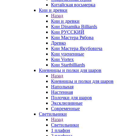
Китайская восьмерка
Кии и древки
Назад
Кии и древки
Кии Dinamika Billiards
Кии РУССКИЙ
Кии Мастера Рябова
Древко
Кии Мастера Якубовича
Кии уцененные
Кии Vortex
Кии Startbilliards
Киевницы и полки для шаров
Назад
Киевницы и полки для шаров
Напольная
Настенная
Полочки для шаров
Эксклюзивные
Современные
Светильники
Назад
Светильники
1 плафон
2 плафона