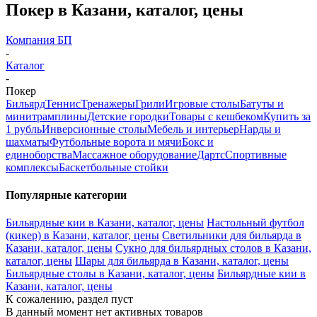
Покер в Казани, каталог, цены
Компания БП
-
Каталог
-
Покер
Бильярд
Теннис
Тренажеры
Грили
Игровые столы
Батуты и
минитрамплины
Детские городки
Товары с кешбеком
Купить за
1 рубль
Инверсионные столы
Мебель и интерьер
Нарды и
шахматы
Футбольные ворота и мячи
Бокс и
единоборства
Массажное оборудование
Дартс
Спортивные
комплексы
Баскетбольные стойки
Популярные категории
Бильярдные кии в Казани, каталог, цены
Настольный футбол
(кикер) в Казани, каталог, цены
Светильники для бильярда в
Казани, каталог, цены
Сукно для бильярдных столов в Казани,
каталог, цены
Шары для бильярда в Казани, каталог, цены
Бильярдные столы в Казани, каталог, цены
Бильярдные кии в
Казани, каталог, цены
К сожалению, раздел пуст
В данный момент нет активных товаров