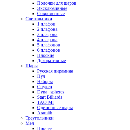
Полочки для шаров
Эксклюзивные
Современные
Светильники
1 плафон
2 плафона
3 плафона
4 плафона
5 плафонов
6 плафонов
Плоские
Декоративные
Шары
Русская пирамида
Пул
Наборы
Снукер
Dyna | spheres
Start Billiards
TAO-MI
Одиночные шары
Aramith
Треугольники
Мел
Прочее