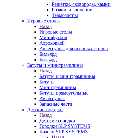
Решетки, сковороды, камни
Розжиг и копчение
Термометры
Игровые столы
Назад
Игровые столы
Минифутбол
Аэрохоккей
Аксессуары для игровых столов
Бильяpд
Бильяpд
Батуты и минитрамплины
Назад
Батуты и минитрамплины
Батуты
Минитрамплины
Батуты прямоугольные
Аксессуары
Запасные части
Детские городки
Назад
Детские городки
Городки SLP SYSTEMS
Качели SLP SYSTEMS
Назад