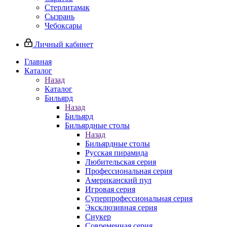
Стерлитамак
Сызрань
Чебоксары
Личный кабинет
Главная
Каталог
Назад
Каталог
Бильярд
Назад
Бильярд
Бильярдные столы
Назад
Бильярдные столы
Русская пирамида
Любительская серия
Профессиональная серия
Американский пул
Игровая серия
Суперпрофессиональная серия
Эксклюзивная серия
Снукер
Современная серия