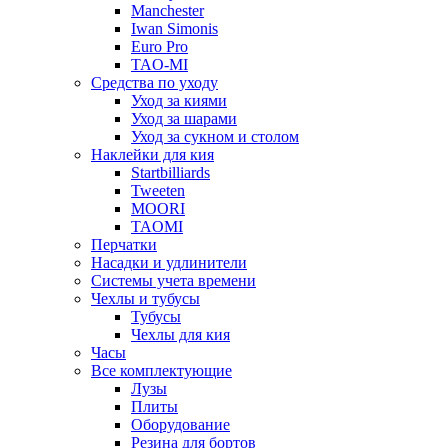
Manchester
Iwan Simonis
Euro Pro
TAO-MI
Средства по уходу
Уход за киями
Уход за шарами
Уход за сукном и столом
Наклейки для кия
Startbilliards
Tweeten
MOORI
TAOMI
Перчатки
Насадки и удлинители
Системы учета времени
Чехлы и тубусы
Тубусы
Чехлы для кия
Часы
Все комплектующие
Лузы
Плиты
Оборудование
Резина для бортов