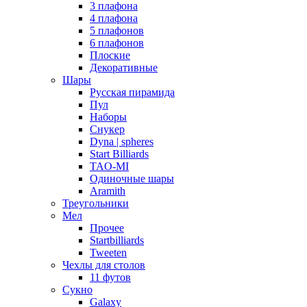
3 плафона
4 плафона
5 плафонов
6 плафонов
Плоские
Декоративные
Шары
Русская пирамида
Пул
Наборы
Снукер
Dyna | spheres
Start Billiards
TAO-MI
Одиночные шары
Aramith
Треугольники
Мел
Прочее
Startbilliards
Tweeten
Чехлы для столов
11 футов
Сукно
Galaxy