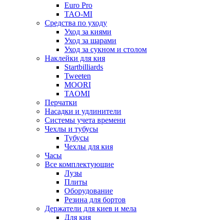
Euro Pro
TAO-MI
Средства по уходу
Уход за киями
Уход за шарами
Уход за сукном и столом
Наклейки для кия
Startbilliards
Tweeten
MOORI
TAOMI
Перчатки
Насадки и удлинители
Системы учета времени
Чехлы и тубусы
Тубусы
Чехлы для кия
Часы
Все комплектующие
Лузы
Плиты
Оборудование
Резина для бортов
Держатели для киев и мела
Для кия