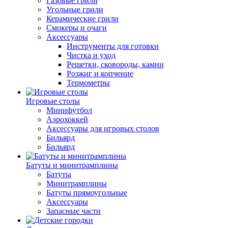
Газовые грили
Угольные грили
Керамические грили
Смокеры и очаги
Аксессуары
Инструменты для готовки
Чистка и уход
Решетки, сковороды, камни
Розжиг и копчение
Термометры
Игровые столы
Минифутбол
Аэрохоккей
Аксессуары для игровых столов
Бильяpд
Бильяpд
Батуты и минитрамплины
Батуты
Минитрамплины
Батуты прямоугольные
Аксессуары
Запасные части