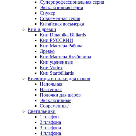
Суперпрофессиональная серия
Эксклюзивная серия
Снукер
Современная серия
Китайская восьмерка
Кии и древки
Кии Dinamika Billiards
Кии РУССКИЙ
Кии Мастера Рябова
Древко
Кии Мастера Якубовича
Кии уцененные
Кии Vortex
Кии Startbilliards
Киевницы и полки для шаров
Напольная
Настенная
Полочки для шаров
Эксклюзивные
Современные
Светильники
1 плафон
2 плафона
3 плафона
4 плафона