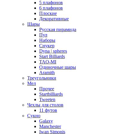
5 плафонов
6 плафонов
Плоские
Декоративные
Шары
Русская пирамида
Пул
Наборы
Снукер
Dyna | spheres
Start Billiards
TAO-MI
Одиночные шары
Aramith
Треугольники
Мел
Прочее
Startbilliards
Tweeten
Чехлы для столов
11 футов
Сукно
Galaxy
Manchester
Iwan Simonis