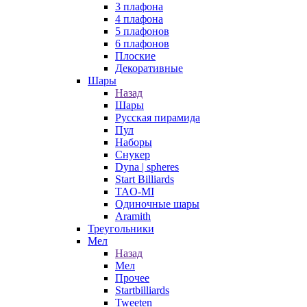
3 плафона
4 плафона
5 плафонов
6 плафонов
Плоские
Декоративные
Шары
Назад
Шары
Русская пирамида
Пул
Наборы
Снукер
Dyna | spheres
Start Billiards
TAO-MI
Одиночные шары
Aramith
Треугольники
Мел
Назад
Мел
Прочее
Startbilliards
Tweeten