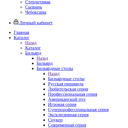
Стерлитамак
Сызрань
Чебоксары
Личный кабинет
Главная
Каталог
Назад
Каталог
Бильярд
Назад
Бильярд
Бильярдные столы
Назад
Бильярдные столы
Русская пирамида
Любительская серия
Профессиональная серия
Американский пул
Игровая серия
Суперпрофессиональная серия
Эксклюзивная серия
Снукер
Современная серия