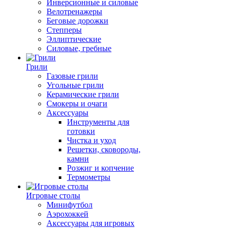
Инверсионные и силовые
Велотренажеры
Беговые дорожки
Степперы
Эллиптические
Силовые, гребные
Грили
Газовые грили
Угольные грили
Керамические грили
Смокеры и очаги
Аксессуары
Инструменты для
готовки
Чистка и уход
Решетки, сковороды,
камни
Розжиг и копчение
Термометры
Игровые столы
Минифутбол
Аэрохоккей
Аксессуары для игровых