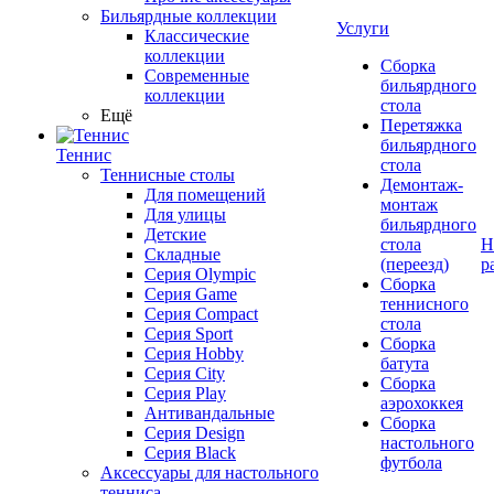
Бильярдные коллекции
Услуги
Классические
коллекции
Сборка
Современные
бильярдного
коллекции
стола
Ещё
Перетяжка
бильярдного
Теннис
стола
Теннисные столы
Демонтаж-
Для помещений
монтаж
Для улицы
бильярдного
Детские
стола
Н
Складные
(переезд)
р
Серия Olympic
Сборка
Серия Game
теннисного
Серия Compact
стола
Серия Sport
Сборка
Серия Hobby
батута
Серия City
Сборка
Серия Play
аэрохоккея
Антивандальные
Сборка
Серия Design
настольного
Серия Black
футбола
Аксессуары для настольного
тенниса