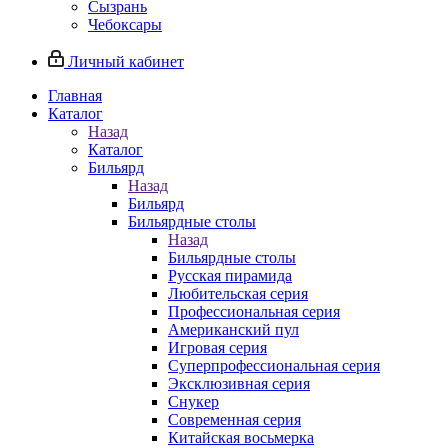
Сызрань
Чебоксары
Личный кабинет
Главная
Каталог
Назад
Каталог
Бильярд
Назад
Бильярд
Бильярдные столы
Назад
Бильярдные столы
Русская пирамида
Любительская серия
Профессиональная серия
Американский пул
Игровая серия
Суперпрофессиональная серия
Эксклюзивная серия
Снукер
Современная серия
Китайская восьмерка