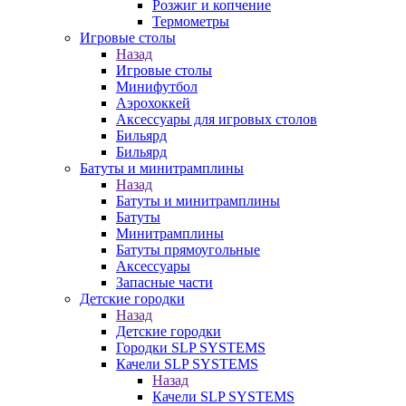
Розжиг и копчение
Термометры
Игровые столы
Назад
Игровые столы
Минифутбол
Аэрохоккей
Аксессуары для игровых столов
Бильяpд
Бильяpд
Батуты и минитрамплины
Назад
Батуты и минитрамплины
Батуты
Минитрамплины
Батуты прямоугольные
Аксессуары
Запасные части
Детские городки
Назад
Детские городки
Городки SLP SYSTEMS
Качели SLP SYSTEMS
Назад
Качели SLP SYSTEMS