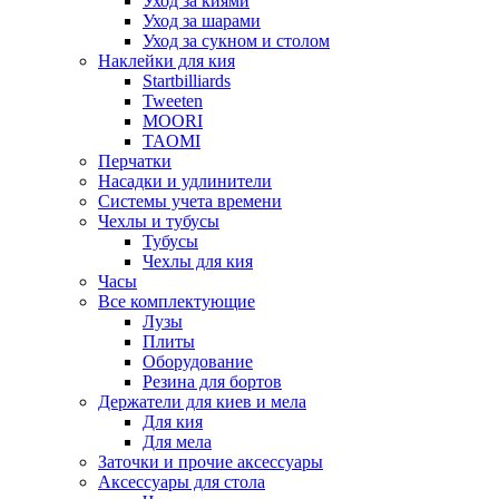
Уход за киями
Уход за шарами
Уход за сукном и столом
Наклейки для кия
Startbilliards
Tweeten
MOORI
TAOMI
Перчатки
Насадки и удлинители
Системы учета времени
Чехлы и тубусы
Тубусы
Чехлы для кия
Часы
Все комплектующие
Лузы
Плиты
Оборудование
Резина для бортов
Держатели для киев и мела
Для кия
Для мела
Заточки и прочие аксессуары
Аксессуары для стола