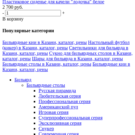
Пластиковое сиденье для качели "лодочка" белое
2 700
руб.
-
+
В корзину
Популярные категории
Бильярдные кии в Казани, каталог, цены
Настольный футбол
(кикер) в Казани, каталог, цены
Светильники для бильярда в
Казани, каталог, цены
Сукно для бильярдных столов в Казани,
каталог, цены
Шары для бильярда в Казани, каталог, цены
Бильярдные столы в Казани, каталог, цены
Бильярдные кии в
Казани, каталог, цены
Бильярд
Бильярдные столы
Русская пирамида
Любительская серия
Профессиональная серия
Американский пул
Игровая серия
Суперпрофессиональная серия
Эксклюзивная серия
Снукер
Современная серия