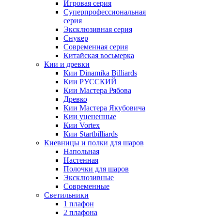
Игровая серия
Суперпрофессиональная
серия
Эксклюзивная серия
Снукер
Современная серия
Китайская восьмерка
Кии и древки
Кии Dinamika Billiards
Кии РУССКИЙ
Кии Мастера Рябова
Древко
Кии Мастера Якубовича
Кии уцененные
Кии Vortex
Кии Startbilliards
Киевницы и полки для шаров
Напольная
Настенная
Полочки для шаров
Эксклюзивные
Современные
Светильники
1 плафон
2 плафона