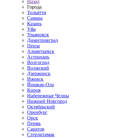
Назад
Города
Тольятти
Самара
Казань
Уфа
Ульяновск
Димитровград
Пенза
Альметьевск
Астрахань
Волгоград
Волжский
Дзержинск
Ижевск
Йошкар-Ола
Киров
Набережные Челны
Нижний Новгород
Октябрьский
Оренбург
Орск
Пермь
Саратов
Стерлитамак