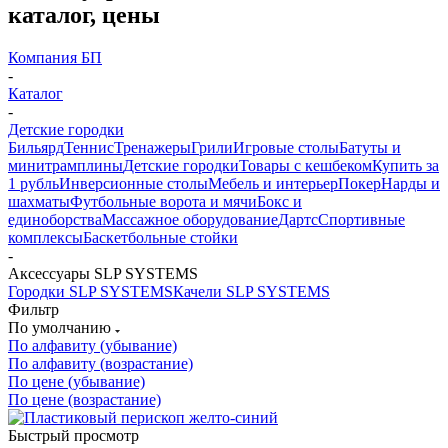
каталог, цены
Компания БП
-
Каталог
-
Детские городки
Бильярд
Теннис
Тренажеры
Грили
Игровые столы
Батуты и
минитрамплины
Детские городки
Товары с кешбеком
Купить за
1 рубль
Инверсионные столы
Мебель и интерьер
Покер
Нарды и
шахматы
Футбольные ворота и мячи
Бокс и
единоборства
Массажное оборудование
Дартс
Спортивные
комплексы
Баскетбольные стойки
-
Аксессуары SLP SYSTEMS
Городки SLP SYSTEMS
Качели SLP SYSTEMS
Фильтр
По умолчанию
По алфавиту (убывание)
По алфавиту (возрастание)
По цене (убывание)
По цене (возрастание)
Быстрый просмотр