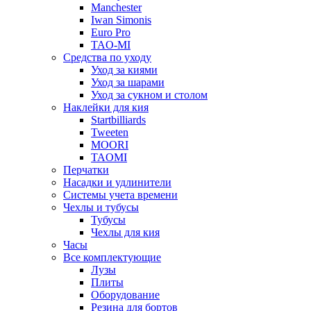
Manchester
Iwan Simonis
Euro Pro
TAO-MI
Средства по уходу
Уход за киями
Уход за шарами
Уход за сукном и столом
Наклейки для кия
Startbilliards
Tweeten
MOORI
TAOMI
Перчатки
Насадки и удлинители
Системы учета времени
Чехлы и тубусы
Тубусы
Чехлы для кия
Часы
Все комплектующие
Лузы
Плиты
Оборудование
Резина для бортов