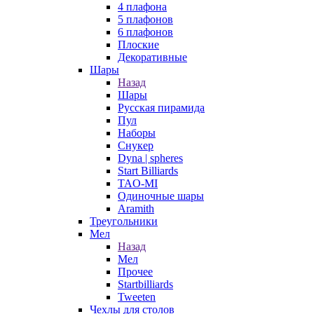
4 плафона
5 плафонов
6 плафонов
Плоские
Декоративные
Шары
Назад
Шары
Русская пирамида
Пул
Наборы
Снукер
Dyna | spheres
Start Billiards
TAO-MI
Одиночные шары
Aramith
Треугольники
Мел
Назад
Мел
Прочее
Startbilliards
Tweeten
Чехлы для столов