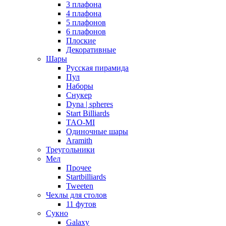
3 плафона
4 плафона
5 плафонов
6 плафонов
Плоские
Декоративные
Шары
Русская пирамида
Пул
Наборы
Снукер
Dyna | spheres
Start Billiards
TAO-MI
Одиночные шары
Aramith
Треугольники
Мел
Прочее
Startbilliards
Tweeten
Чехлы для столов
11 футов
Сукно
Galaxy