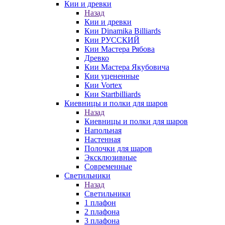
Кии и древки
Назад
Кии и древки
Кии Dinamika Billiards
Кии РУССКИЙ
Кии Мастера Рябова
Древко
Кии Мастера Якубовича
Кии уцененные
Кии Vortex
Кии Startbilliards
Киевницы и полки для шаров
Назад
Киевницы и полки для шаров
Напольная
Настенная
Полочки для шаров
Эксклюзивные
Современные
Светильники
Назад
Светильники
1 плафон
2 плафона
3 плафона