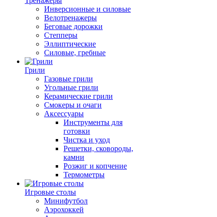
Тренажеры
Инверсионные и силовые
Велотренажеры
Беговые дорожки
Степперы
Эллиптические
Силовые, гребные
Грили
Газовые грили
Угольные грили
Керамические грили
Смокеры и очаги
Аксессуары
Инструменты для
готовки
Чистка и уход
Решетки, сковороды,
камни
Розжиг и копчение
Термометры
Игровые столы
Минифутбол
Аэрохоккей