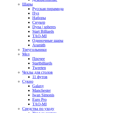
Шары
Русская пирамида
Пул
Наборы
Снукер
Dyna | spheres
Start Billiards
TAO-MI
Одиночные шары
Aramith
Треугольники
Мел
Прочее
Startbilliards
Tweeten
Чехлы для столов
11 футов
Сукно
Galaxy
Manchester
Iwan Simonis
Euro Pro
TAO-MI
Средства по уходу