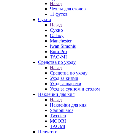
Назад
Чехлы для столов
11 футов
Сукно
Назад
Сукно
Galaxy
Manchester
Iwan Simonis
Euro Pro
TAO-MI
Средства по уходу
Назад
Средства по уходу
Уход за киями
Уход за шарами
Уход за сукном и столом
Наклейки для кия
Назад
Наклейки для кия
Startbilliards
Tweeten
MOORI
TAOMI
Перчатки