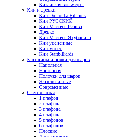
Китайская восьмерка
Кии и древки
Кии Dinamika Billiards
Кии РУССКИЙ
Кии Мастера Рябова
Древко
Кии Мастера Якубовича
Кии уцененные
Кии Vortex
Кии Startbilliards
Киевницы и полки для шаров
Напольная
Настенная
Полочки для шаров
Эксклюзивные
Современные
Светильники
1 плафон
2 плафона
3 плафона
4 плафона
5 плафонов
6 плафонов
Плоские
Декоративные