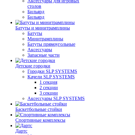
Аксессуары для игровых
столов
Бильяpд
Бильяpд
Батуты и минитрамплины
Батуты
Минитрамплины
Батуты прямоугольные
Аксессуары
Запасные части
Детские городки
Городки SLP SYSTEMS
Качели SLP SYSTEMS
1 секция
2 секции
3 секции
Аксессуары SLP SYSTEMS
Баскетбольные стойки
Спортивные комплексы
Дартс