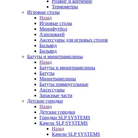
Розжиг и копчение
Термометры
Игровые столы
Назад
Игровые столы
Минифутбол
Аэрохоккей
Аксессуары для игровых столов
Бильяpд
Бильяpд
Батуты и минитрамплины
Назад
Батуты и минитрамплины
Батуты
Минитрамплины
Батуты прямоугольные
Аксессуары
Запасные части
Детские городки
Назад
Детские городки
Городки SLP SYSTEMS
Качели SLP SYSTEMS
Назад
Качели SLP SYSTEMS