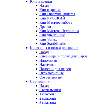
Кии и древки
Назад
Кии и древки
Кии Dinamika Billiards
Кии РУССКИЙ
Кии Мастера Рябова
Древко
Кии Мастера Якубовича
Кии уцененные
Кии Vortex
Кии Startbilliards
Киевницы и полки для шаров
Назад
Киевницы и полки для шаров
Напольная
Настенная
Полочки для шаров
Эксклюзивные
Современные
Светильники
Назад
Светильники
1 плафон
2 плафона
3 плафона