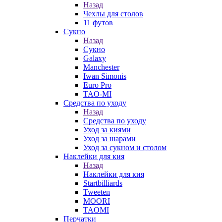
Назад
Чехлы для столов
11 футов
Сукно
Назад
Сукно
Galaxy
Manchester
Iwan Simonis
Euro Pro
TAO-MI
Средства по уходу
Назад
Средства по уходу
Уход за киями
Уход за шарами
Уход за сукном и столом
Наклейки для кия
Назад
Наклейки для кия
Startbilliards
Tweeten
MOORI
TAOMI
Перчатки