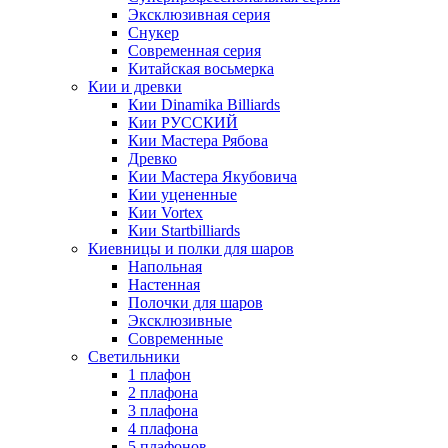
Эксклюзивная серия
Снукер
Современная серия
Китайская восьмерка
Кии и древки
Кии Dinamika Billiards
Кии РУССКИЙ
Кии Мастера Рябова
Древко
Кии Мастера Якубовича
Кии уцененные
Кии Vortex
Кии Startbilliards
Киевницы и полки для шаров
Напольная
Настенная
Полочки для шаров
Эксклюзивные
Современные
Светильники
1 плафон
2 плафона
3 плафона
4 плафона
5 плафонов