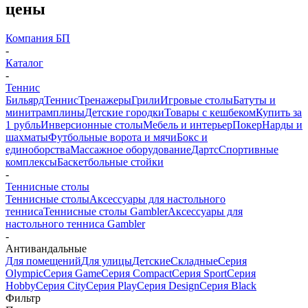
цены
Компания БП
-
Каталог
-
Теннис
Бильярд
Теннис
Тренажеры
Грили
Игровые столы
Батуты и
минитрамплины
Детские городки
Товары с кешбеком
Купить за
1 рубль
Инверсионные столы
Мебель и интерьер
Покер
Нарды и
шахматы
Футбольные ворота и мячи
Бокс и
единоборства
Массажное оборудование
Дартс
Спортивные
комплексы
Баскетбольные стойки
-
Теннисные столы
Теннисные столы
Аксессуары для настольного
тенниса
Теннисные столы Gambler
Аксессуары для
настольного тенниса Gambler
-
Антивандальные
Для помещений
Для улицы
Детские
Складные
Серия
Olympic
Серия Game
Серия Compact
Серия Sport
Серия
Hobby
Серия City
Серия Play
Серия Design
Серия Black
Фильтр