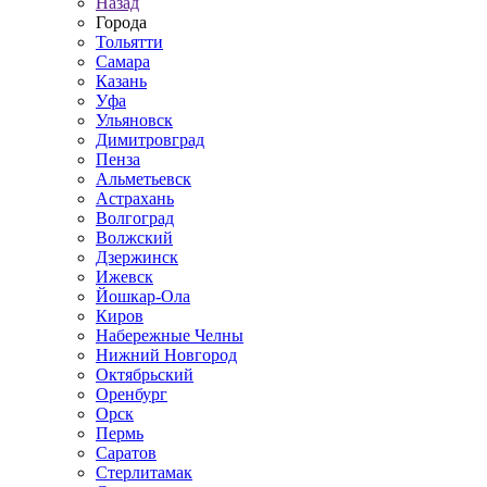
Назад
Города
Тольятти
Самара
Казань
Уфа
Ульяновск
Димитровград
Пенза
Альметьевск
Астрахань
Волгоград
Волжский
Дзержинск
Ижевск
Йошкар-Ола
Киров
Набережные Челны
Нижний Новгород
Октябрьский
Оренбург
Орск
Пермь
Саратов
Стерлитамак