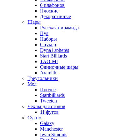
6 плафонов
Плоские
Декоративные
Шары
Русская пирамида
Пул
Наборы
Снукер
Dyna | spheres
Start Billiards
TAO-MI
Одиночные шары
Aramith
Треугольники
Мел
Прочее
Startbilliards
Tweeten
Чехлы для столов
11 футов
Сукно
Galaxy
Manchester
Iwan Simonis