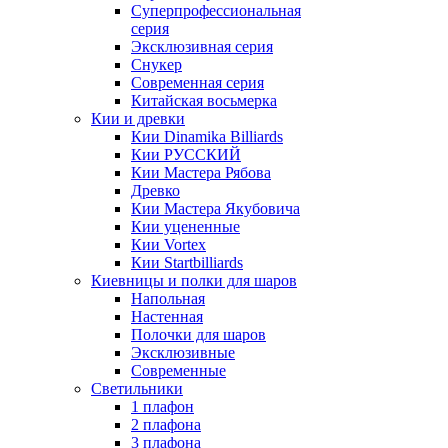
Суперпрофессиональная
серия
Эксклюзивная серия
Снукер
Современная серия
Китайская восьмерка
Кии и древки
Кии Dinamika Billiards
Кии РУССКИЙ
Кии Мастера Рябова
Древко
Кии Мастера Якубовича
Кии уцененные
Кии Vortex
Кии Startbilliards
Киевницы и полки для шаров
Напольная
Настенная
Полочки для шаров
Эксклюзивные
Современные
Светильники
1 плафон
2 плафона
3 плафона