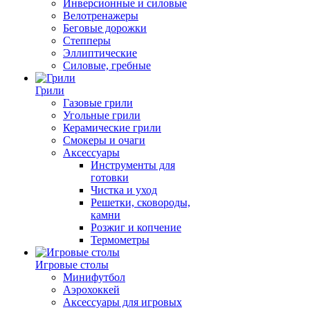
Инверсионные и силовые
Велотренажеры
Беговые дорожки
Степперы
Эллиптические
Силовые, гребные
Грили
Газовые грили
Угольные грили
Керамические грили
Смокеры и очаги
Аксессуары
Инструменты для
готовки
Чистка и уход
Решетки, сковороды,
камни
Розжиг и копчение
Термометры
Игровые столы
Минифутбол
Аэрохоккей
Аксессуары для игровых