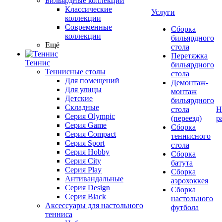
Бильярдные коллекции
Классические
Услуги
коллекции
Современные
Сборка
коллекции
бильярдного
Ещё
стола
Перетяжка
Теннис
бильярдного
Теннисные столы
стола
Для помещений
Демонтаж-
Для улицы
монтаж
Детские
бильярдного
Складные
стола
Н
Серия Olympic
(переезд)
р
Серия Game
Сборка
Серия Compact
теннисного
Серия Sport
стола
Серия Hobby
Сборка
Серия City
батута
Серия Play
Сборка
Антивандальные
аэрохоккея
Серия Design
Сборка
Серия Black
настольного
Аксессуары для настольного
футбола
тенниса