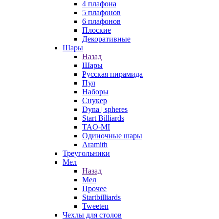
4 плафона
5 плафонов
6 плафонов
Плоские
Декоративные
Шары
Назад
Шары
Русская пирамида
Пул
Наборы
Снукер
Dyna | spheres
Start Billiards
TAO-MI
Одиночные шары
Aramith
Треугольники
Мел
Назад
Мел
Прочее
Startbilliards
Tweeten
Чехлы для столов