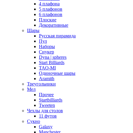
4 плафона
5 плафонов
6 плафонов
Плоские
Декоративные
Шары
Русская пирамида
Пул
Наборы
Снукер
Dyna | spheres
Start Billiards
TAO-MI
Одиночные шары
Aramith
Треугольники
Мел
Прочее
Startbilliards
Tweeten
Чехлы для столов
11 футов
Сукно
Galaxy
Manchester