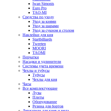
Iwan Simonis
Euro Pro
TAO-MI
Средства по уходу
Уход за киями
Уход за шарами
Уход за сукном и столом
Наклейки для кия
Startbilliards
Tweeten
MOORI
TAOMI
Перчатки
Насадки и удлинители
Системы учета времени
Чехлы и тубусы
Тубусы
Чехлы для кия
Часы
Все комплектующие
Лузы
Плиты
Оборудование
Резина для бортов
Держатели для киев и мела