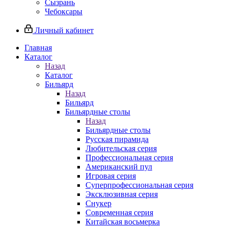
Сызрань
Чебоксары
Личный кабинет
Главная
Каталог
Назад
Каталог
Бильярд
Назад
Бильярд
Бильярдные столы
Назад
Бильярдные столы
Русская пирамида
Любительская серия
Профессиональная серия
Американский пул
Игровая серия
Суперпрофессиональная серия
Эксклюзивная серия
Снукер
Современная серия
Китайская восьмерка