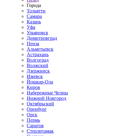
Города
Тольятти
Самара
Казань
Уфа
Ульяновск
Димитровград
Пенза
Альметьевск
Астрахань
Волгоград
Волжский
Дзержинск
Ижевск
Йошкар-Ола
Киров
Набережные Челны
Нижний Новгород
Октябрьский
Оренбург
Орск
Пермь
Саратов
Стерлитамак