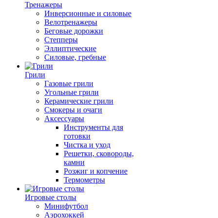
Тренажеры
Инверсионные и силовые
Велотренажеры
Беговые дорожки
Степперы
Эллиптические
Силовые, гребные
Грили
Газовые грили
Угольные грили
Керамические грили
Смокеры и очаги
Аксессуары
Инструменты для
готовки
Чистка и уход
Решетки, сковороды,
камни
Розжиг и копчение
Термометры
Игровые столы
Минифутбол
Аэрохоккей