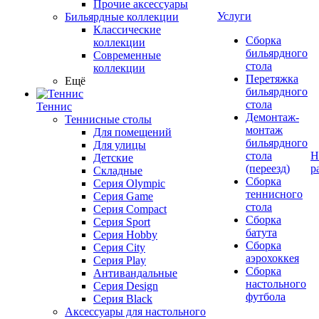
Прочие аксессуары
Услуги
Бильярдные коллекции
Классические
Сборка
коллекции
бильярдного
Современные
стола
коллекции
Перетяжка
Ещё
бильярдного
стола
Теннис
Демонтаж-
Теннисные столы
монтаж
Для помещений
бильярдного
Для улицы
стола
Н
Детские
(переезд)
р
Складные
Сборка
Серия Olympic
теннисного
Серия Game
стола
Серия Compact
Сборка
Серия Sport
батута
Серия Hobby
Сборка
Серия City
аэрохоккея
Серия Play
Сборка
Антивандальные
настольного
Серия Design
футбола
Серия Black
Аксессуары для настольного