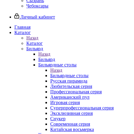
Сызрань
Чебоксары
Личный кабинет
Главная
Каталог
Назад
Каталог
Бильярд
Назад
Бильярд
Бильярдные столы
Назад
Бильярдные столы
Русская пирамида
Любительская серия
Профессиональная серия
Американский пул
Игровая серия
Суперпрофессиональная серия
Эксклюзивная серия
Снукер
Современная серия
Китайская восьмерка