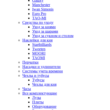
Galaxy
Manchester
Iwan Simonis
Euro Pro
TAO-MI
Средства по уходу
Уход за киями
Уход за шарами
Уход за сукном и столом
Наклейки для кия
Startbilliards
Tweeten
MOORI
TAOMI
Перчатки
Насадки и удлинители
Системы учета времени
Чехлы и тубусы
Тубусы
Чехлы для кия
Часы
Все комплектующие
Лузы
Плиты
Оборудование