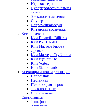
Игровая серия
Суперпрофессиональная
серия
Эксклюзивная серия
Снукер
Современная серия
Китайская восьмерка
Кии и древки
Кии Dinamika Billiards
Кии РУССКИЙ
Кии Мастера Рябова
Древко
Кии Мастера Якубовича
Кии уцененные
Кии Vortex
Кии Startbilliards
Киевницы и полки для шаров
Напольная
Настенная
Полочки для шаров
Эксклюзивные
Современные
Светильники
1 плафон
2 плафона