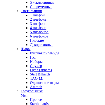
Эксклюзивные
Современные
Светильники
1 плафон
2 плафона
3 плафона
4 плафона
5 плафонов
6 плафонов
Плоские
Декоративные
Шары
Русская пирамида
Пул
Наборы
Снукер
Dyna | spheres
Start Billiards
TAO-MI
Одиночные шары
Aramith
Треугольники
Мел
Прочее
Startbilliards