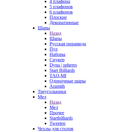
4 плафона
5 плафонов
6 плафонов
Плоские
Декоративные
Шары
Назад
Шары
Русская пирамида
Пул
Наборы
Снукер
Dyna | spheres
Start Billiards
TAO-MI
Одиночные шары
Aramith
Треугольники
Мел
Назад
Мел
Прочее
Startbilliards
Tweeten
Чехлы для столов