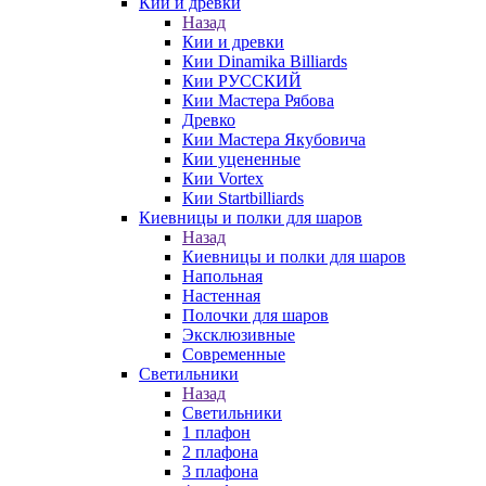
Кии и древки
Назад
Кии и древки
Кии Dinamika Billiards
Кии РУССКИЙ
Кии Мастера Рябова
Древко
Кии Мастера Якубовича
Кии уцененные
Кии Vortex
Кии Startbilliards
Киевницы и полки для шаров
Назад
Киевницы и полки для шаров
Напольная
Настенная
Полочки для шаров
Эксклюзивные
Современные
Светильники
Назад
Светильники
1 плафон
2 плафона
3 плафона