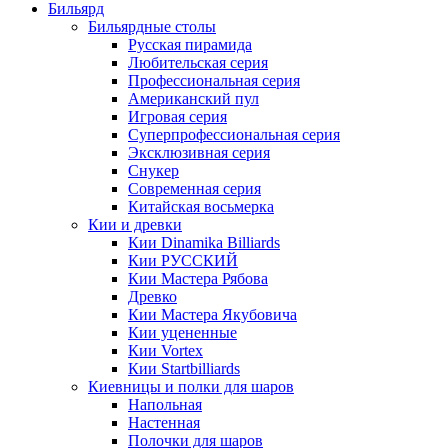
Бильярд
Бильярдные столы
Русская пирамида
Любительская серия
Профессиональная серия
Американский пул
Игровая серия
Суперпрофессиональная серия
Эксклюзивная серия
Снукер
Современная серия
Китайская восьмерка
Кии и древки
Кии Dinamika Billiards
Кии РУССКИЙ
Кии Мастера Рябова
Древко
Кии Мастера Якубовича
Кии уцененные
Кии Vortex
Кии Startbilliards
Киевницы и полки для шаров
Напольная
Настенная
Полочки для шаров