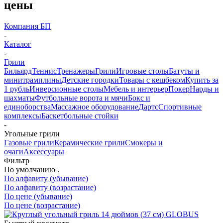
цены
Компания БП
-
Каталог
-
Грили
Бильярд
Теннис
Тренажеры
Грили
Игровые столы
Батуты и
минитрамплины
Детские городки
Товары с кешбеком
Купить за
1 рубль
Инверсионные столы
Мебель и интерьер
Покер
Нарды и
шахматы
Футбольные ворота и мячи
Бокс и
единоборства
Массажное оборудование
Дартс
Спортивные
комплексы
Баскетбольные стойки
-
Угольные грили
Газовые грили
Керамические грили
Смокеры и
очаги
Аксессуары
Фильтр
По умолчанию
По алфавиту (убывание)
По алфавиту (возрастание)
По цене (убывание)
По цене (возрастание)