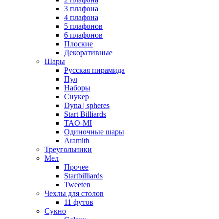
3 плафона
4 плафона
5 плафонов
6 плафонов
Плоские
Декоративные
Шары
Русская пирамида
Пул
Наборы
Снукер
Dyna | spheres
Start Billiards
TAO-MI
Одиночные шары
Aramith
Треугольники
Мел
Прочее
Startbilliards
Tweeten
Чехлы для столов
11 футов
Сукно