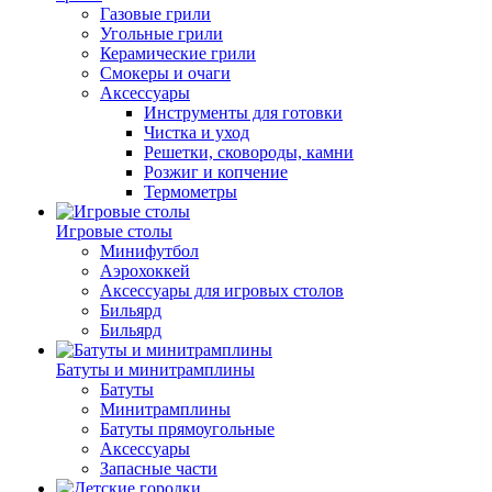
Газовые грили
Угольные грили
Керамические грили
Смокеры и очаги
Аксессуары
Инструменты для готовки
Чистка и уход
Решетки, сковороды, камни
Розжиг и копчение
Термометры
Игровые столы
Минифутбол
Аэрохоккей
Аксессуары для игровых столов
Бильяpд
Бильяpд
Батуты и минитрамплины
Батуты
Минитрамплины
Батуты прямоугольные
Аксессуары
Запасные части