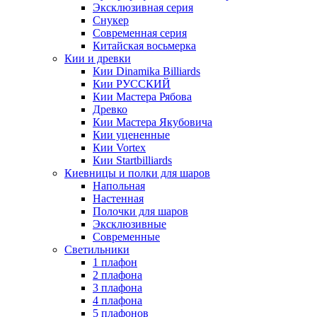
Эксклюзивная серия
Снукер
Современная серия
Китайская восьмерка
Кии и древки
Кии Dinamika Billiards
Кии РУССКИЙ
Кии Мастера Рябова
Древко
Кии Мастера Якубовича
Кии уцененные
Кии Vortex
Кии Startbilliards
Киевницы и полки для шаров
Напольная
Настенная
Полочки для шаров
Эксклюзивные
Современные
Светильники
1 плафон
2 плафона
3 плафона
4 плафона
5 плафонов