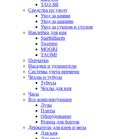
TAO-MI
Средства по уходу
Уход за киями
Уход за шарами
Уход за сукном и столом
Наклейки для кия
Startbilliards
Tweeten
MOORI
TAOMI
Перчатки
Насадки и удлинители
Системы учета времени
Чехлы и тубусы
Тубусы
Чехлы для кия
Часы
Все комплектующие
Лузы
Плиты
Оборудование
Резина для бортов
Держатели для киев и мела
Для кия
Для мела