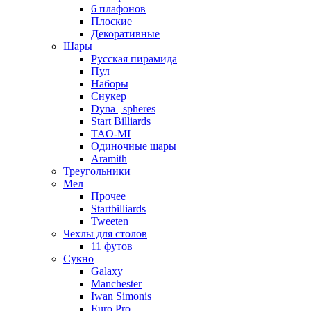
6 плафонов
Плоские
Декоративные
Шары
Русская пирамида
Пул
Наборы
Снукер
Dyna | spheres
Start Billiards
TAO-MI
Одиночные шары
Aramith
Треугольники
Мел
Прочее
Startbilliards
Tweeten
Чехлы для столов
11 футов
Сукно
Galaxy
Manchester
Iwan Simonis
Euro Pro