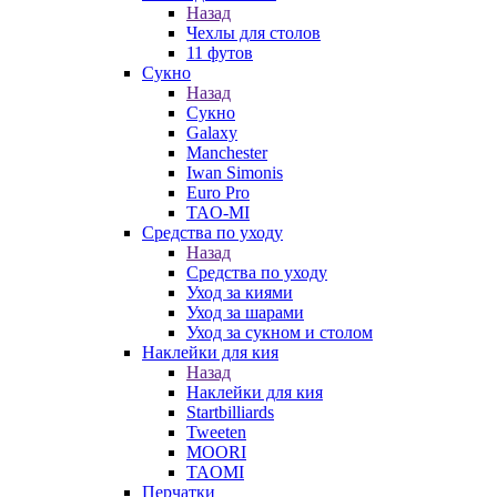
Назад
Чехлы для столов
11 футов
Сукно
Назад
Сукно
Galaxy
Manchester
Iwan Simonis
Euro Pro
TAO-MI
Средства по уходу
Назад
Средства по уходу
Уход за киями
Уход за шарами
Уход за сукном и столом
Наклейки для кия
Назад
Наклейки для кия
Startbilliards
Tweeten
MOORI
TAOMI
Перчатки