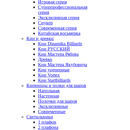
Игровая серия
Суперпрофессиональная
серия
Эксклюзивная серия
Снукер
Современная серия
Китайская восьмерка
Кии и древки
Кии Dinamika Billiards
Кии РУССКИЙ
Кии Мастера Рябова
Древко
Кии Мастера Якубовича
Кии уцененные
Кии Vortex
Кии Startbilliards
Киевницы и полки для шаров
Напольная
Настенная
Полочки для шаров
Эксклюзивные
Современные
Светильники
1 плафон
2 плафона