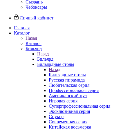
Сызрань
Чебоксары
Личный кабинет
Главная
Каталог
Назад
Каталог
Бильярд
Назад
Бильярд
Бильярдные столы
Назад
Бильярдные столы
Русская пирамида
Любительская серия
Профессиональная серия
Американский пул
Игровая серия
Суперпрофессиональная серия
Эксклюзивная серия
Снукер
Современная серия
Китайская восьмерка