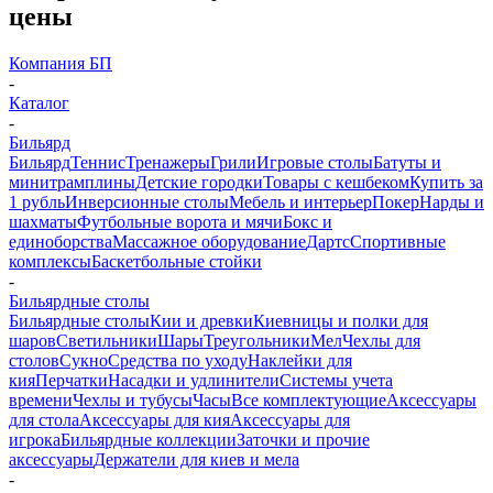
цены
Компания БП
-
Каталог
-
Бильярд
Бильярд
Теннис
Тренажеры
Грили
Игровые столы
Батуты и
минитрамплины
Детские городки
Товары с кешбеком
Купить за
1 рубль
Инверсионные столы
Мебель и интерьер
Покер
Нарды и
шахматы
Футбольные ворота и мячи
Бокс и
единоборства
Массажное оборудование
Дартс
Спортивные
комплексы
Баскетбольные стойки
-
Бильярдные столы
Бильярдные столы
Кии и древки
Киевницы и полки для
шаров
Светильники
Шары
Треугольники
Мел
Чехлы для
столов
Сукно
Средства по уходу
Наклейки для
кия
Перчатки
Насадки и удлинители
Системы учета
времени
Чехлы и тубусы
Часы
Все комплектующие
Аксессуары
для стола
Аксессуары для кия
Аксессуары для
игрока
Бильярдные коллекции
Заточки и прочие
аксессуары
Держатели для киев и мела
-