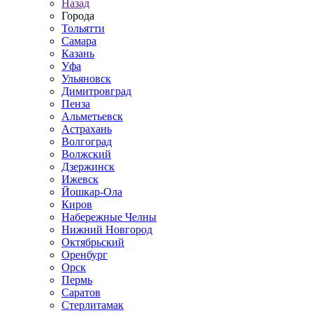
Назад
Города
Тольятти
Самара
Казань
Уфа
Ульяновск
Димитровград
Пенза
Альметьевск
Астрахань
Волгоград
Волжский
Дзержинск
Ижевск
Йошкар-Ола
Киров
Набережные Челны
Нижний Новгород
Октябрьский
Оренбург
Орск
Пермь
Саратов
Стерлитамак