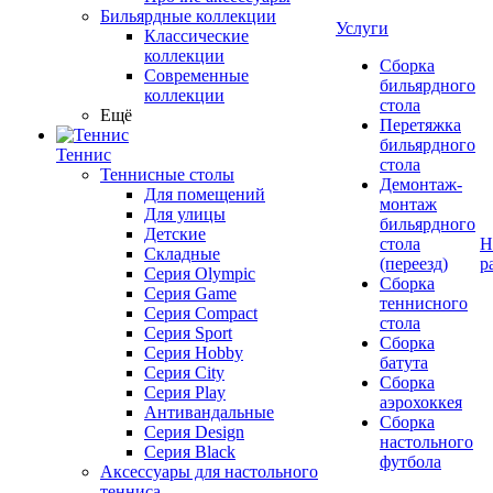
Бильярдные коллекции
Услуги
Классические
коллекции
Сборка
Современные
бильярдного
коллекции
стола
Ещё
Перетяжка
бильярдного
Теннис
стола
Теннисные столы
Демонтаж-
Для помещений
монтаж
Для улицы
бильярдного
Детские
стола
Н
Складные
(переезд)
р
Серия Olympic
Сборка
Серия Game
теннисного
Серия Compact
стола
Серия Sport
Сборка
Серия Hobby
батута
Серия City
Сборка
Серия Play
аэрохоккея
Антивандальные
Сборка
Серия Design
настольного
Серия Black
футбола
Аксессуары для настольного
тенниса