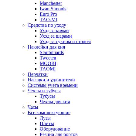
Manchester
Iwan Simonis
Euro Pro
TAO-MI
Средства по уходу
Уход за киями
Уход за шарами
Уход за сукном и столом
Наклейки для кия
Startbilliards
Tweeten
MOORI
TAOMI
Перчатки
Насадки и удлинители
Системы учета времени
Чехлы и тубусы
Тубусы
Чехлы для кия
Часы
Все комплектующие
Лузы
Плиты
Оборудование
Резина для бортов