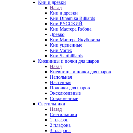
Кии и древки
Назад
Кии и древки
Кии Dinamika Billiards
Кии РУССКИЙ
Кии Мастера Рябова
Древко
Кии Мастера Якубовича
Кии уцененные
Кии Vortex
Кии Startbilliards
Киевницы и полки для шаров
Назад
Киевницы и полки для шаров
Напольная
Настенная
Полочки для шаров
Эксклюзивные
Современные
Светильники
Назад
Светильники
1 плафон
2 плафона
3 плафона