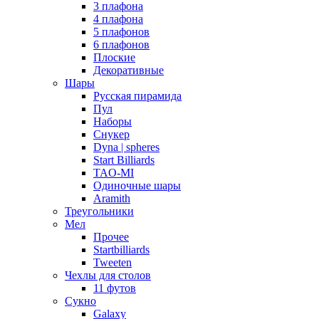
3 плафона
4 плафона
5 плафонов
6 плафонов
Плоские
Декоративные
Шары
Русская пирамида
Пул
Наборы
Снукер
Dyna | spheres
Start Billiards
TAO-MI
Одиночные шары
Aramith
Треугольники
Мел
Прочее
Startbilliards
Tweeten
Чехлы для столов
11 футов
Сукно
Galaxy