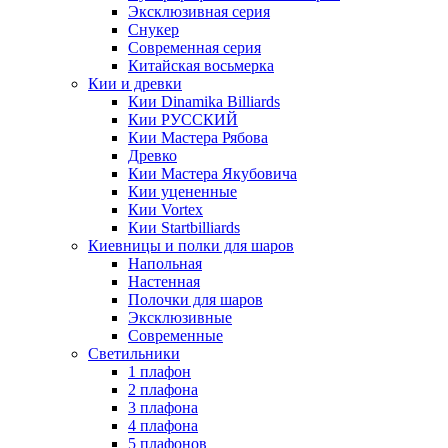
Эксклюзивная серия
Снукер
Современная серия
Китайская восьмерка
Кии и древки
Кии Dinamika Billiards
Кии РУССКИЙ
Кии Мастера Рябова
Древко
Кии Мастера Якубовича
Кии уцененные
Кии Vortex
Кии Startbilliards
Киевницы и полки для шаров
Напольная
Настенная
Полочки для шаров
Эксклюзивные
Современные
Светильники
1 плафон
2 плафона
3 плафона
4 плафона
5 плафонов