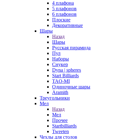
4 плафона
5 плафонов
6 плафонов
Плоские
Декоративные
Шары
Назад
Шары
Русская пирамида
Пул
Наборы
Снукер
Dyna | spheres
Start Billiards
TAO-MI
Одиночные шары
Aramith
Треугольники
Мел
Назад
Мел
Прочее
Startbilliards
Tweeten
Чехлы для столов