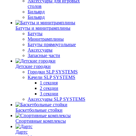
Аксессуары для игровых
столов
Бильяpд
Бильяpд
Батуты и минитрамплины
Батуты
Минитрамплины
Батуты прямоугольные
Аксессуары
Запасные части
Детские городки
Городки SLP SYSTEMS
Качели SLP SYSTEMS
1 секция
2 секции
3 секции
Аксессуары SLP SYSTEMS
Баскетбольные стойки
Спортивные комплексы
Дартс