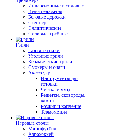
Тренажеры
Инверсионные и силовые
Велотренажеры
Беговые дорожки
Степперы
Эллиптические
Силовые, гребные
Грили
Газовые грили
Угольные грили
Керамические грили
Смокеры и очаги
Аксессуары
Инструменты для
готовки
Чистка и уход
Решетки, сковороды,
камни
Розжиг и копчение
Термометры
Игровые столы
Минифутбол
Аэрохоккей