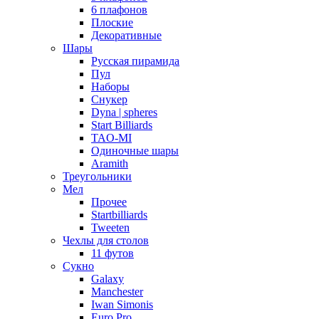
6 плафонов
Плоские
Декоративные
Шары
Русская пирамида
Пул
Наборы
Снукер
Dyna | spheres
Start Billiards
TAO-MI
Одиночные шары
Aramith
Треугольники
Мел
Прочее
Startbilliards
Tweeten
Чехлы для столов
11 футов
Сукно
Galaxy
Manchester
Iwan Simonis
Euro Pro