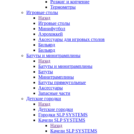
Розжиг и копчение
Термометры
Игровые столы
Назад
Игровые столы
Минифутбол
Аэрохоккей
Аксессуары для игровых столов
Бильяpд
Бильяpд
Батуты и минитрамплины
Назад
Батуты и минитрамплины
Батуты
Минитрамплины
Батуты прямоугольные
Аксессуары
Запасные части
Детские городки
Назад
Детские городки
Городки SLP SYSTEMS
Качели SLP SYSTEMS
Назад
Качели SLP SYSTEMS