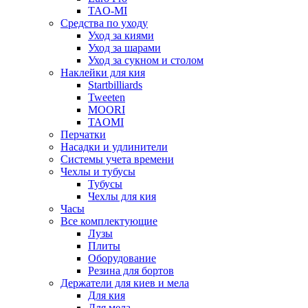
TAO-MI
Средства по уходу
Уход за киями
Уход за шарами
Уход за сукном и столом
Наклейки для кия
Startbilliards
Tweeten
MOORI
TAOMI
Перчатки
Насадки и удлинители
Системы учета времени
Чехлы и тубусы
Тубусы
Чехлы для кия
Часы
Все комплектующие
Лузы
Плиты
Оборудование
Резина для бортов
Держатели для киев и мела
Для кия
Для мела