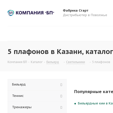
Фабрика Старт
Дистрибьютер в Поволжье
5 плафонов в Казани, каталог
Компания БП
-
Каталог
-
Бильярд
-
Светильники
-
5 плафонов
Бильярд
Популярные кат
Теннис
Бильярдные кии в Ка
Тренажеры