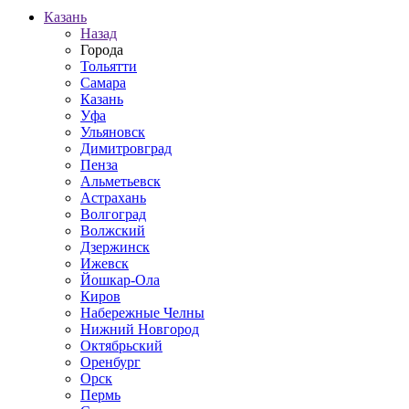
Казань
Назад
Города
Тольятти
Самара
Казань
Уфа
Ульяновск
Димитровград
Пенза
Альметьевск
Астрахань
Волгоград
Волжский
Дзержинск
Ижевск
Йошкар-Ола
Киров
Набережные Челны
Нижний Новгород
Октябрьский
Оренбург
Орск
Пермь