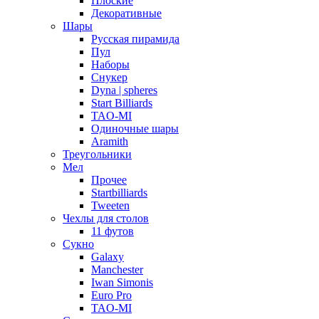
Плоские
Декоративные
Шары
Русская пирамида
Пул
Наборы
Снукер
Dyna | spheres
Start Billiards
TAO-MI
Одиночные шары
Aramith
Треугольники
Мел
Прочее
Startbilliards
Tweeten
Чехлы для столов
11 футов
Сукно
Galaxy
Manchester
Iwan Simonis
Euro Pro
TAO-MI