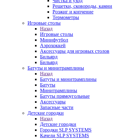
Чистка и уход
Решетки, сковороды, камни
Розжиг и копчение
Термометры
Игровые столы
Назад
Игровые столы
Минифутбол
Аэрохоккей
Аксессуары для игровых столов
Бильяpд
Бильяpд
Батуты и минитрамплины
Назад
Батуты и минитрамплины
Батуты
Минитрамплины
Батуты прямоугольные
Аксессуары
Запасные части
Детские городки
Назад
Детские городки
Городки SLP SYSTEMS
Качели SLP SYSTEMS