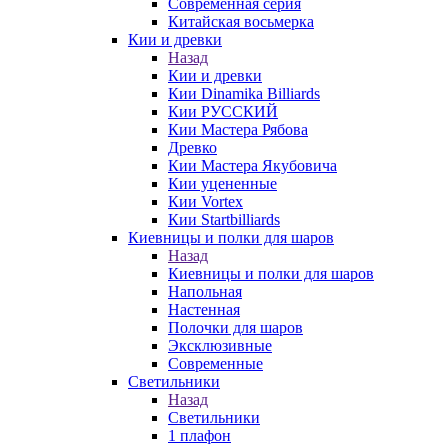
Современная серия
Китайская восьмерка
Кии и древки
Назад
Кии и древки
Кии Dinamika Billiards
Кии РУССКИЙ
Кии Мастера Рябова
Древко
Кии Мастера Якубовича
Кии уцененные
Кии Vortex
Кии Startbilliards
Киевницы и полки для шаров
Назад
Киевницы и полки для шаров
Напольная
Настенная
Полочки для шаров
Эксклюзивные
Современные
Светильники
Назад
Светильники
1 плафон