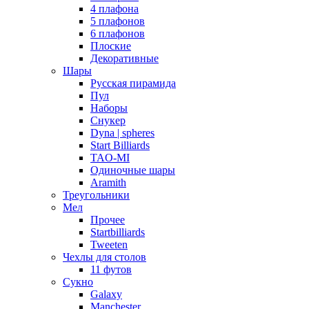
4 плафона
5 плафонов
6 плафонов
Плоские
Декоративные
Шары
Русская пирамида
Пул
Наборы
Снукер
Dyna | spheres
Start Billiards
TAO-MI
Одиночные шары
Aramith
Треугольники
Мел
Прочее
Startbilliards
Tweeten
Чехлы для столов
11 футов
Сукно
Galaxy
Manchester