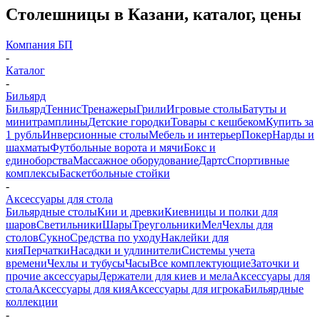
Столешницы в Казани, каталог, цены
Компания БП
-
Каталог
-
Бильярд
Бильярд
Теннис
Тренажеры
Грили
Игровые столы
Батуты и
минитрамплины
Детские городки
Товары с кешбеком
Купить за
1 рубль
Инверсионные столы
Мебель и интерьер
Покер
Нарды и
шахматы
Футбольные ворота и мячи
Бокс и
единоборства
Массажное оборудование
Дартс
Спортивные
комплексы
Баскетбольные стойки
-
Аксессуары для стола
Бильярдные столы
Кии и древки
Киевницы и полки для
шаров
Светильники
Шары
Треугольники
Мел
Чехлы для
столов
Сукно
Средства по уходу
Наклейки для
кия
Перчатки
Насадки и удлинители
Системы учета
времени
Чехлы и тубусы
Часы
Все комплектующие
Заточки и
прочие аксессуары
Держатели для киев и мела
Аксессуары для
стола
Аксессуары для кия
Аксессуары для игрока
Бильярдные
коллекции
-