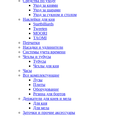
Средства по уходу
Уход за киями
Уход за шарами
Уход за сукном и столом
Наклейки для кия
Startbilliards
Tweeten
MOORI
TAOMI
Перчатки
Насадки и удлинители
Системы учета времени
Чехлы и тубусы
Тубусы
Чехлы для кия
Часы
Все комплектующие
Лузы
Плиты
Оборудование
Резина для бортов
Держатели для киев и мела
Для кия
Для мела
Заточки и прочие аксессуары