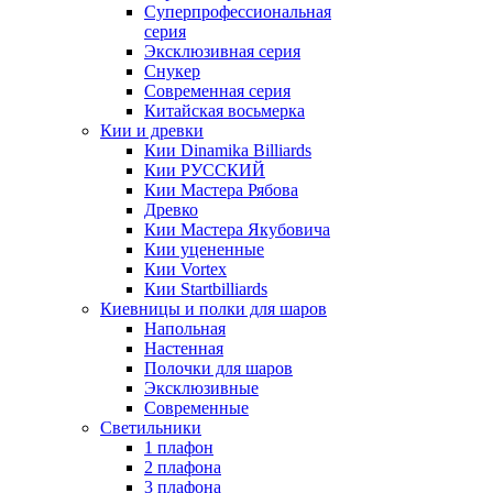
Суперпрофессиональная
серия
Эксклюзивная серия
Снукер
Современная серия
Китайская восьмерка
Кии и древки
Кии Dinamika Billiards
Кии РУССКИЙ
Кии Мастера Рябова
Древко
Кии Мастера Якубовича
Кии уцененные
Кии Vortex
Кии Startbilliards
Киевницы и полки для шаров
Напольная
Настенная
Полочки для шаров
Эксклюзивные
Современные
Светильники
1 плафон
2 плафона
3 плафона