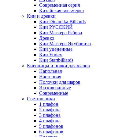
Современная серия
Китайская восьмерка
Кии и древки
Кии Dinamika Billiards
Кии РУССКИЙ
Кии Мастера Рябова
Древко
Кии Мастера Якубовича
Кии уцененные
Кии Vortex
Кии Startbilliards
Киевницы и полки для шаров
Напольная
Настенная
Полочки для шаров
Эксклюзивные
Современные
Светильники
1 плафон
2 плафона
3 плафона
4 плафона
5 плафонов
6 плафонов