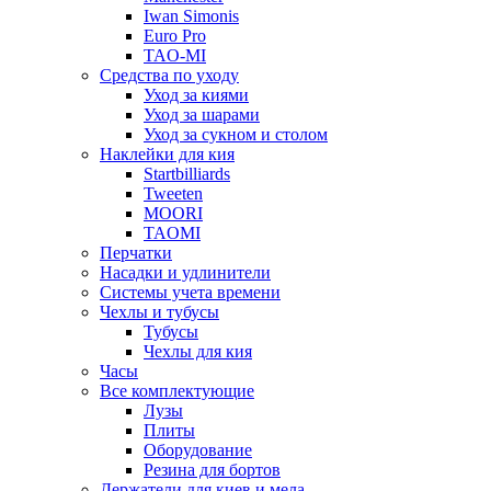
Iwan Simonis
Euro Pro
TAO-MI
Средства по уходу
Уход за киями
Уход за шарами
Уход за сукном и столом
Наклейки для кия
Startbilliards
Tweeten
MOORI
TAOMI
Перчатки
Насадки и удлинители
Системы учета времени
Чехлы и тубусы
Тубусы
Чехлы для кия
Часы
Все комплектующие
Лузы
Плиты
Оборудование
Резина для бортов
Держатели для киев и мела