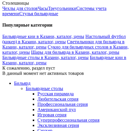
Столешницы
Чехлы для столов
Часы
Треугольники
Системы учета
времени
Стулья бильярдные
Популярные категории
Бильярдные кии в Казани, каталог, цены
Настольный футбол
(кикер) в Казани, каталог, цены
Светильники для бильярда в
Казани, каталог, цены
Сукно для бильярдных столов в Казани,
каталог, цены
Шары для бильярда в Казани, каталог, цены
Бильярдные столы в Казани, каталог, цены
Бильярдные кии в
Казани, каталог, цены
К сожалению, раздел пуст
В данный момент нет активных товаров
Бильярд
Бильярдные столы
Русская пирамида
Любительская серия
Профессиональная серия
Американский пул
Игровая серия
Суперпрофессиональная серия
Эксклюзивная серия
Снукер