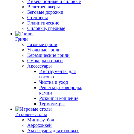
Инверсионные и силовые
Велотренажеры
Беговые дорожки
Степперы
Эллиптические
Силовые, гребные
Грили
Газовые грили
Угольные грили
Керамические грили
Смокеры и очаги
Аксессуары
Инструменты для
готовки
Чистка и уход
Решетки, сковороды,
камни
Розжиг и копчение
Термометры
Игровые столы
Минифутбол
Аэрохоккей
Аксессуары для игровых