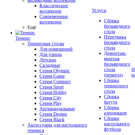
Бильярдные коллекции
Классические
Услуги
коллекции
Современные
Сборка
коллекции
бильярдного
Ещё
стола
Перетяжка
Теннис
бильярдного
Теннисные столы
стола
Для помещений
Демонтаж-
Для улицы
монтаж
Детские
бильярдного
Складные
стола
Н
Серия Olympic
(переезд)
р
Серия Game
Сборка
Серия Compact
теннисного
Серия Sport
стола
Серия Hobby
Сборка
Серия City
батута
Серия Play
Сборка
Антивандальные
аэрохоккея
Серия Design
Сборка
Серия Black
настольного
Аксессуары для настольного
футбола
тенниса