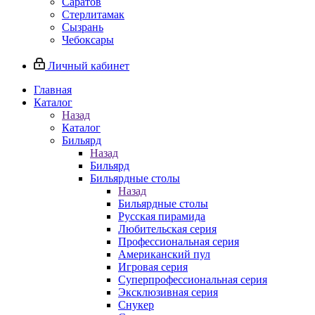
Саратов
Стерлитамак
Сызрань
Чебоксары
Личный кабинет
Главная
Каталог
Назад
Каталог
Бильярд
Назад
Бильярд
Бильярдные столы
Назад
Бильярдные столы
Русская пирамида
Любительская серия
Профессиональная серия
Американский пул
Игровая серия
Суперпрофессиональная серия
Эксклюзивная серия
Снукер