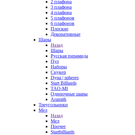
2 плафона
3 плафона
4 плафона
5 плафонов
6 плафонов
Плоские
Декоративные
Шары
Назад
Шары
Русская пирамида
Пул
Наборы
Снукер
Dyna | spheres
Start Billiards
TAO-MI
Одиночные шары
Aramith
Треугольники
Мел
Назад
Мел
Прочее
Startbilliards