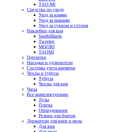
TAO-MI
Средства по уходу
Уход за киями
Уход за шарами
Уход за сукном и столом
Наклейки для кия
Startbilliards
Tweeten
MOORI
TAOMI
Перчатки
Насадки и удлинители
Системы учета времени
Чехлы и тубусы
Тубусы
Чехлы для кия
Часы
Все комплектующие
Лузы
Плиты
Оборудование
Резина для бортов
Держатели для киев и мела
Для кия
Для мела