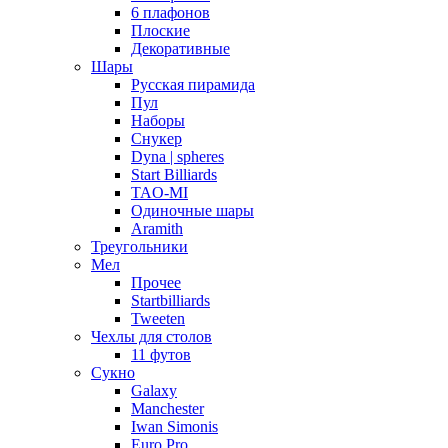
6 плафонов
Плоские
Декоративные
Шары
Русская пирамида
Пул
Наборы
Снукер
Dyna | spheres
Start Billiards
TAO-MI
Одиночные шары
Aramith
Треугольники
Мел
Прочее
Startbilliards
Tweeten
Чехлы для столов
11 футов
Сукно
Galaxy
Manchester
Iwan Simonis
Euro Pro