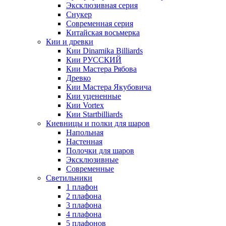
Эксклюзивная серия
Снукер
Современная серия
Китайская восьмерка
Кии и древки
Кии Dinamika Billiards
Кии РУССКИЙ
Кии Мастера Рябова
Древко
Кии Мастера Якубовича
Кии уцененные
Кии Vortex
Кии Startbilliards
Киевницы и полки для шаров
Напольная
Настенная
Полочки для шаров
Эксклюзивные
Современные
Светильники
1 плафон
2 плафона
3 плафона
4 плафона
5 плафонов