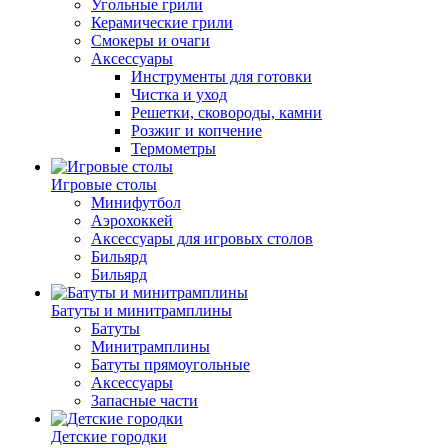
Угольные грили
Керамические грили
Смокеры и очаги
Аксессуары
Инструменты для готовки
Чистка и уход
Решетки, сковороды, камни
Розжиг и копчение
Термометры
Игровые столы
Минифутбол
Аэрохоккей
Аксессуары для игровых столов
Бильяpд
Бильяpд
Батуты и минитрамплины
Батуты
Минитрамплины
Батуты прямоугольные
Аксессуары
Запасные части
Детские городки