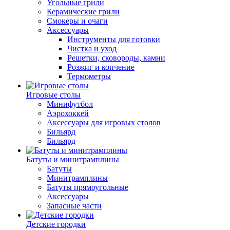
Угольные грили
Керамические грили
Смокеры и очаги
Аксессуары
Инструменты для готовки
Чистка и уход
Решетки, сковороды, камни
Розжиг и копчение
Термометры
Игровые столы
Минифутбол
Аэрохоккей
Аксессуары для игровых столов
Бильяpд
Бильяpд
Батуты и минитрамплины
Батуты
Минитрамплины
Батуты прямоугольные
Аксессуары
Запасные части
Детские городки