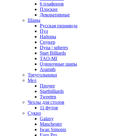
6 плафонов
Плоские
Декоративные
Шары
Русская пирамида
Пул
Наборы
Снукер
Dyna | spheres
Start Billiards
TAO-MI
Одиночные шары
Aramith
Треугольники
Мел
Прочее
Startbilliards
Tweeten
Чехлы для столов
11 футов
Сукно
Galaxy
Manchester
Iwan Simonis
Euro Pro