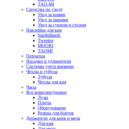
TAO-MI
Средства по уходу
Уход за киями
Уход за шарами
Уход за сукном и столом
Наклейки для кия
Startbilliards
Tweeten
MOORI
TAOMI
Перчатки
Насадки и удлинители
Системы учета времени
Чехлы и тубусы
Тубусы
Чехлы для кия
Часы
Все комплектующие
Лузы
Плиты
Оборудование
Резина для бортов
Держатели для киев и мела
Для кия
Для мела