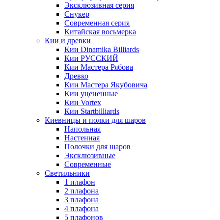
Эксклюзивная серия
Снукер
Современная серия
Китайская восьмерка
Кии и древки
Кии Dinamika Billiards
Кии РУССКИЙ
Кии Мастера Рябова
Древко
Кии Мастера Якубовича
Кии уцененные
Кии Vortex
Кии Startbilliards
Киевницы и полки для шаров
Напольная
Настенная
Полочки для шаров
Эксклюзивные
Современные
Светильники
1 плафон
2 плафона
3 плафона
4 плафона
5 плафонов