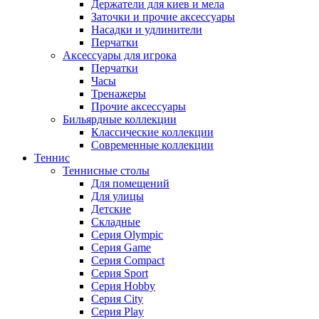
Держатели для киев и мела
Заточки и прочие аксессуары
Насадки и удлинители
Перчатки
Аксессуары для игрока
Перчатки
Часы
Тренажеры
Прочие аксессуары
Бильярдные коллекции
Классические коллекции
Современные коллекции
Теннис
Теннисные столы
Для помещений
Для улицы
Детские
Складные
Серия Olympic
Серия Game
Серия Compact
Серия Sport
Серия Hobby
Серия City
Серия Play