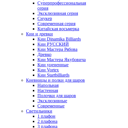
Суперпрофессиональная
серия
Эксклюзивная серия
Снукер
Современная серия
Китайская восьмерка
Кии и древки
Кии Dinamika Billiards
Кии РУССКИЙ
Кии Мастера Рябова
Древко
Кии Мастера Якубовича
Кии уцененные
Кии Vortex
Кии Startbilliards
Киевницы и полки для шаров
Напольная
Настенная
Полочки для шаров
Эксклюзивные
Современные
Светильники
1 плафон
2 плафона
3 плафона