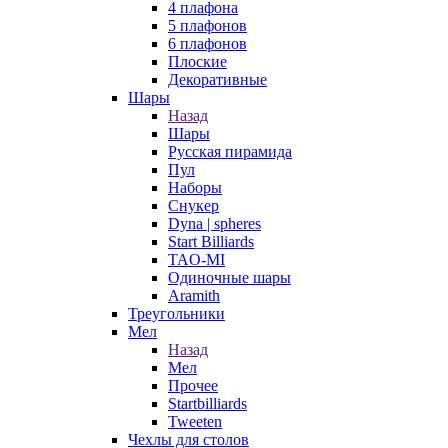
4 плафона
5 плафонов
6 плафонов
Плоские
Декоративные
Шары
Назад
Шары
Русская пирамида
Пул
Наборы
Снукер
Dyna | spheres
Start Billiards
TAO-MI
Одиночные шары
Aramith
Треугольники
Мел
Назад
Мел
Прочее
Startbilliards
Tweeten
Чехлы для столов