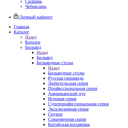
Сызрань
Чебоксары
Личный кабинет
Главная
Каталог
Назад
Каталог
Бильярд
Назад
Бильярд
Бильярдные столы
Назад
Бильярдные столы
Русская пирамида
Любительская серия
Профессиональная серия
Американский пул
Игровая серия
Суперпрофессиональная серия
Эксклюзивная серия
Снукер
Современная серия
Китайская восьмерка