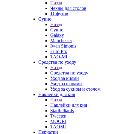
Назад
Чехлы для столов
11 футов
Сукно
Назад
Сукно
Galaxy
Manchester
Iwan Simonis
Euro Pro
TAO-MI
Средства по уходу
Назад
Средства по уходу
Уход за киями
Уход за шарами
Уход за сукном и столом
Наклейки для кия
Назад
Наклейки для кия
Startbilliards
Tweeten
MOORI
TAOMI
Перчатки