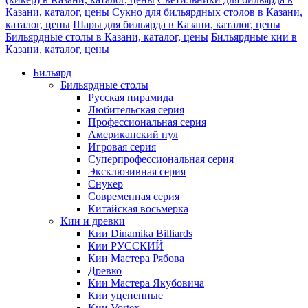
Казани, каталог, цены
Сукно для бильярдных столов в Казани,
каталог, цены
Шары для бильярда в Казани, каталог, цены
Бильярдные столы в Казани, каталог, цены
Бильярдные кии в
Казани, каталог, цены
Бильярд
Бильярдные столы
Русская пирамида
Любительская серия
Профессиональная серия
Американский пул
Игровая серия
Суперпрофессиональная серия
Эксклюзивная серия
Снукер
Современная серия
Китайская восьмерка
Кии и древки
Кии Dinamika Billiards
Кии РУССКИЙ
Кии Мастера Рябова
Древко
Кии Мастера Якубовича
Кии уцененные
Кии Vortex