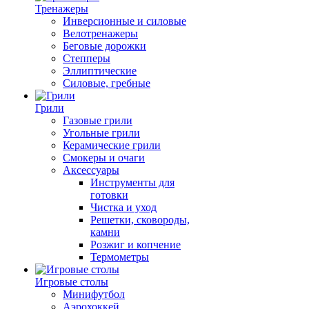
Тренажеры
Инверсионные и силовые
Велотренажеры
Беговые дорожки
Степперы
Эллиптические
Силовые, гребные
Грили
Газовые грили
Угольные грили
Керамические грили
Смокеры и очаги
Аксессуары
Инструменты для
готовки
Чистка и уход
Решетки, сковороды,
камни
Розжиг и копчение
Термометры
Игровые столы
Минифутбол
Аэрохоккей