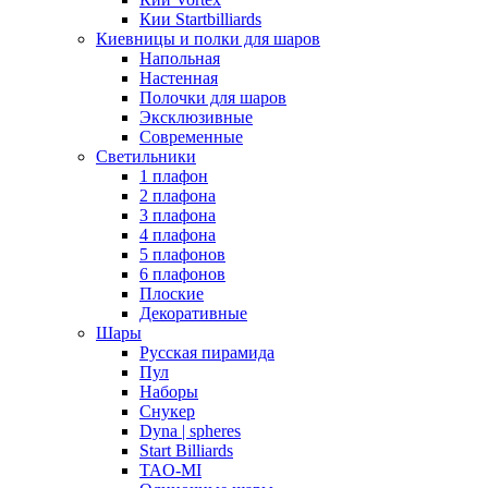
Кии Startbilliards
Киевницы и полки для шаров
Напольная
Настенная
Полочки для шаров
Эксклюзивные
Современные
Светильники
1 плафон
2 плафона
3 плафона
4 плафона
5 плафонов
6 плафонов
Плоские
Декоративные
Шары
Русская пирамида
Пул
Наборы
Снукер
Dyna | spheres
Start Billiards
TAO-MI