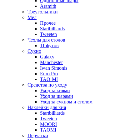
Одиночные шары
Aramith
Треугольники
Мел
Прочее
Startbilliards
Tweeten
Чехлы для столов
11 футов
Сукно
Galaxy
Manchester
Iwan Simonis
Euro Pro
TAO-MI
Средства по уходу
Уход за киями
Уход за шарами
Уход за сукном и столом
Наклейки для кия
Startbilliards
Tweeten
MOORI
TAOMI
Перчатки