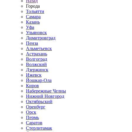
Назад
Города
Тольятти
Самара
Казань
Уфа
Ульяновск
Димитровград
Пенза
Альметьевск
Астрахань
Волгоград
Волжский
Дзержинск
Ижевск
Йошкар-Ола
Киров
Набережные Челны
Нижний Новгород
Октябрьский
Оренбург
Орск
Пермь
Саратов
Стерлитамак