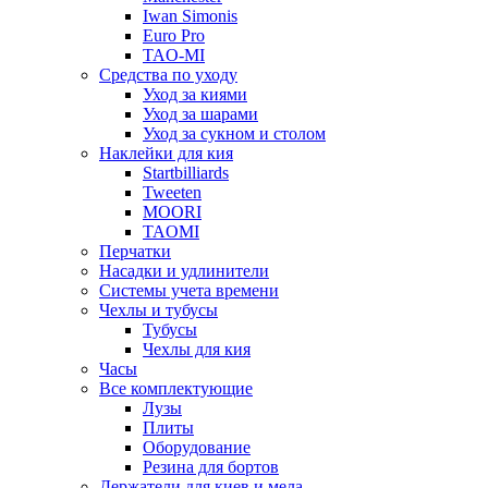
Iwan Simonis
Euro Pro
TAO-MI
Средства по уходу
Уход за киями
Уход за шарами
Уход за сукном и столом
Наклейки для кия
Startbilliards
Tweeten
MOORI
TAOMI
Перчатки
Насадки и удлинители
Системы учета времени
Чехлы и тубусы
Тубусы
Чехлы для кия
Часы
Все комплектующие
Лузы
Плиты
Оборудование
Резина для бортов
Держатели для киев и мела