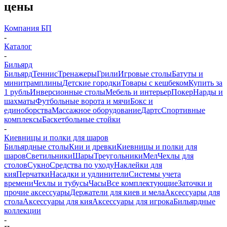
цены
Компания БП
-
Каталог
-
Бильярд
Бильярд
Теннис
Тренажеры
Грили
Игровые столы
Батуты и
минитрамплины
Детские городки
Товары с кешбеком
Купить за
1 рубль
Инверсионные столы
Мебель и интерьер
Покер
Нарды и
шахматы
Футбольные ворота и мячи
Бокс и
единоборства
Массажное оборудование
Дартс
Спортивные
комплексы
Баскетбольные стойки
-
Киевницы и полки для шаров
Бильярдные столы
Кии и древки
Киевницы и полки для
шаров
Светильники
Шары
Треугольники
Мел
Чехлы для
столов
Сукно
Средства по уходу
Наклейки для
кия
Перчатки
Насадки и удлинители
Системы учета
времени
Чехлы и тубусы
Часы
Все комплектующие
Заточки и
прочие аксессуары
Держатели для киев и мела
Аксессуары для
стола
Аксессуары для кия
Аксессуары для игрока
Бильярдные
коллекции
-