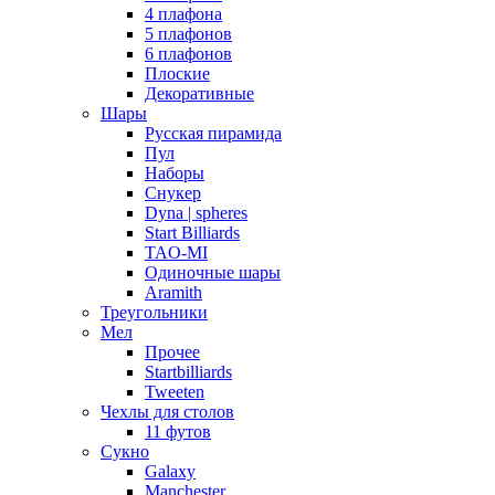
4 плафона
5 плафонов
6 плафонов
Плоские
Декоративные
Шары
Русская пирамида
Пул
Наборы
Снукер
Dyna | spheres
Start Billiards
TAO-MI
Одиночные шары
Aramith
Треугольники
Мел
Прочее
Startbilliards
Tweeten
Чехлы для столов
11 футов
Сукно
Galaxy
Manchester