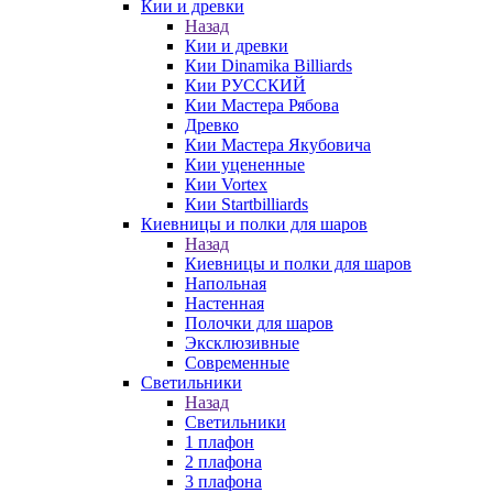
Кии и древки
Назад
Кии и древки
Кии Dinamika Billiards
Кии РУССКИЙ
Кии Мастера Рябова
Древко
Кии Мастера Якубовича
Кии уцененные
Кии Vortex
Кии Startbilliards
Киевницы и полки для шаров
Назад
Киевницы и полки для шаров
Напольная
Настенная
Полочки для шаров
Эксклюзивные
Современные
Светильники
Назад
Светильники
1 плафон
2 плафона
3 плафона