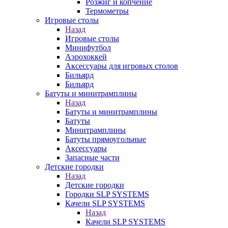
Розжиг и копчение
Термометры
Игровые столы
Назад
Игровые столы
Минифутбол
Аэрохоккей
Аксессуары для игровых столов
Бильяpд
Бильяpд
Батуты и минитрамплины
Назад
Батуты и минитрамплины
Батуты
Минитрамплины
Батуты прямоугольные
Аксессуары
Запасные части
Детские городки
Назад
Детские городки
Городки SLP SYSTEMS
Качели SLP SYSTEMS
Назад
Качели SLP SYSTEMS