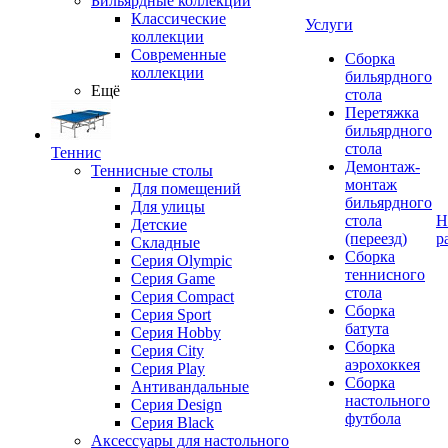
Бильярдные коллекции
Классические
Услуги
коллекции
Современные
Сборка
коллекции
бильярдного
Ещё
стола
Перетяжка
бильярдного
стола
Теннис
Демонтаж-
Теннисные столы
монтаж
Для помещений
бильярдного
Для улицы
стола
Н
Детские
(переезд)
р
Складные
Сборка
Серия Olympic
теннисного
Серия Game
стола
Серия Compact
Сборка
Серия Sport
батута
Серия Hobby
Сборка
Серия City
аэрохоккея
Серия Play
Сборка
Антивандальные
настольного
Серия Design
футбола
Серия Black
Аксессуары для настольного