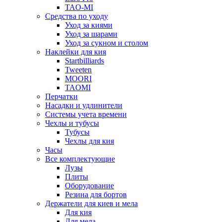
TAO-MI
Средства по уходу
Уход за киями
Уход за шарами
Уход за сукном и столом
Наклейки для кия
Startbilliards
Tweeten
MOORI
TAOMI
Перчатки
Насадки и удлинители
Системы учета времени
Чехлы и тубусы
Тубусы
Чехлы для кия
Часы
Все комплектующие
Лузы
Плиты
Оборудование
Резина для бортов
Держатели для киев и мела
Для кия
Для мела