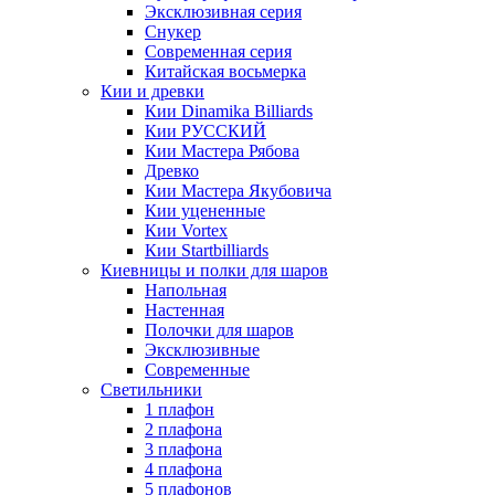
Эксклюзивная серия
Снукер
Современная серия
Китайская восьмерка
Кии и древки
Кии Dinamika Billiards
Кии РУССКИЙ
Кии Мастера Рябова
Древко
Кии Мастера Якубовича
Кии уцененные
Кии Vortex
Кии Startbilliards
Киевницы и полки для шаров
Напольная
Настенная
Полочки для шаров
Эксклюзивные
Современные
Светильники
1 плафон
2 плафона
3 плафона
4 плафона
5 плафонов