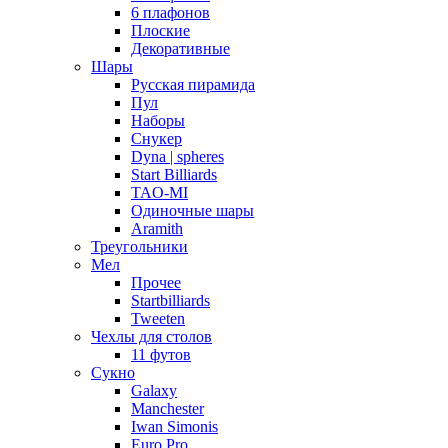
6 плафонов
Плоские
Декоративные
Шары
Русская пирамида
Пул
Наборы
Снукер
Dyna | spheres
Start Billiards
TAO-MI
Одиночные шары
Aramith
Треугольники
Мел
Прочее
Startbilliards
Tweeten
Чехлы для столов
11 футов
Сукно
Galaxy
Manchester
Iwan Simonis
Euro Pro