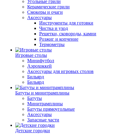
Угольные грили
Керамические грили
Смокеры и очаги
Аксессуары
Инструменты для готовки
Чистка и уход
Решетки, сковороды, камни
Розжиг и копчение
Термометры
Игровые столы
Минифутбол
Аэрохоккей
Аксессуары для игровых столов
Бильяpд
Бильяpд
Батуты и минитрамплины
Батуты
Минитрамплины
Батуты прямоугольные
Аксессуары
Запасные части
Детские городки