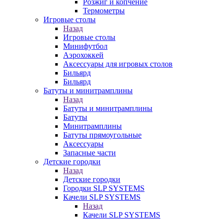
Розжиг и копчение
Термометры
Игровые столы
Назад
Игровые столы
Минифутбол
Аэрохоккей
Аксессуары для игровых столов
Бильяpд
Бильяpд
Батуты и минитрамплины
Назад
Батуты и минитрамплины
Батуты
Минитрамплины
Батуты прямоугольные
Аксессуары
Запасные части
Детские городки
Назад
Детские городки
Городки SLP SYSTEMS
Качели SLP SYSTEMS
Назад
Качели SLP SYSTEMS