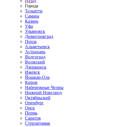
Назад
Города
Тольятти
Самара
Казань
Уфа
Ульяновск
Димитровград
Пенза
Альметьевск
Астрахань
Волгоград
Волжский
Дзержинск
Ижевск
Йошкар-Ола
Киров
Набережные Челны
Нижний Новгород
Октябрьский
Оренбург
Орск
Пермь
Саратов
Стерлитамак