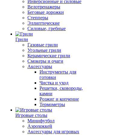
Инверсионные и силовые
Велотренажеры
Беговые дорожки
Степперы
Эллиптические
Силовые, гребные
Грили
Газовые грили
Угольные грили
Керамические грили
Смокеры и очаги
Аксессуары
Инструменты для
готовки
Чистка и уход
Решетки, сковороды,
камни
Розжиг и копчение
Термометры
Игровые столы
Минифутбол
Аэрохоккей
Аксессуары для игровых