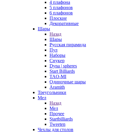
4 плафона
5 плафонов
6 плафонов
Плоские
Декоративные
Шары
Назад
Шары
Русская пирамида
Пул
Наборы
Снукер
Dyna | spheres
Start Billiards
TAO-MI
Одиночные шары
Aramith
Треугольники
Мел
Назад
Мел
Прочее
Startbilliards
Tweeten
Чехлы для столов