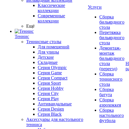
Бильярдные коллекции
Классические
Услуги
коллекции
Современные
Сборка
коллекции
бильярдного
Ещё
стола
Перетяжка
Теннис
бильярдного
Теннисные столы
стола
Для помещений
Демонтаж-
Для улицы
монтаж
Детские
бильярдного
Складные
стола
Н
Серия Olympic
(переезд)
р
Серия Game
Сборка
Серия Compact
теннисного
Серия Sport
стола
Серия Hobby
Сборка
Серия City
батута
Серия Play
Сборка
Антивандальные
аэрохоккея
Серия Design
Сборка
Серия Black
настольного
Аксессуары для настольного
футбола
тенниса