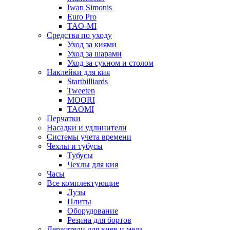
Iwan Simonis
Euro Pro
TAO-MI
Средства по уходу
Уход за киями
Уход за шарами
Уход за сукном и столом
Наклейки для кия
Startbilliards
Tweeten
MOORI
TAOMI
Перчатки
Насадки и удлинители
Системы учета времени
Чехлы и тубусы
Тубусы
Чехлы для кия
Часы
Все комплектующие
Лузы
Плиты
Оборудование
Резина для бортов
Держатели для киев и мела