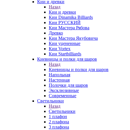
Кии и древки
Назад
Кии и древки
Кии Dinamika Billiards
Кии РУССКИЙ
Кии Мастера Рябова
Древко
Кии Мастера Якубовича
Кии уцененные
Кии Vortex
Кии Startbilliards
Киевницы и полки для шаров
Назад
Киевницы и полки для шаров
Напольная
Настенная
Полочки для шаров
Эксклюзивные
Современные
Светильники
Назад
Светильники
1 плафон
2 плафона
3 плафона