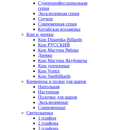
Суперпрофессиональная
серия
Эксклюзивная серия
Снукер
Современная серия
Китайская восьмерка
Кии и древки
Кии Dinamika Billiards
Кии РУССКИЙ
Кии Мастера Рябова
Древко
Кии Мастера Якубовича
Кии уцененные
Кии Vortex
Кии Startbilliards
Киевницы и полки для шаров
Напольная
Настенная
Полочки для шаров
Эксклюзивные
Современные
Светильники
1 плафон
2 плафона
3 плафона