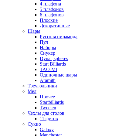
4 плафона
5 плафонов
6 плафонов
Плоские
Декоративные
Шары
Русская пирамида
Пул
Наборы
Снукер
Dyna | spheres
Start Billiards
TAO-MI
Одиночные шары
Aramith
Треугольники
Мел
Прочее
Startbilliards
Tweeten
Чехлы для столов
11 футов
Сукно
Galaxy
Manchester