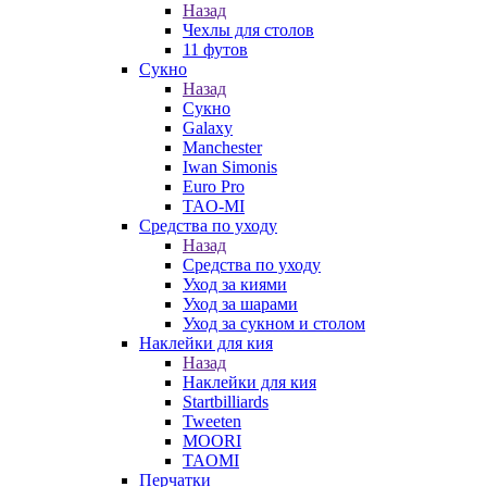
Назад
Чехлы для столов
11 футов
Сукно
Назад
Сукно
Galaxy
Manchester
Iwan Simonis
Euro Pro
TAO-MI
Средства по уходу
Назад
Средства по уходу
Уход за киями
Уход за шарами
Уход за сукном и столом
Наклейки для кия
Назад
Наклейки для кия
Startbilliards
Tweeten
MOORI
TAOMI
Перчатки