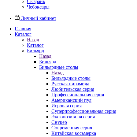
Сызрань
Чебоксары
Личный кабинет
Главная
Каталог
Назад
Каталог
Бильярд
Назад
Бильярд
Бильярдные столы
Назад
Бильярдные столы
Русская пирамида
Любительская серия
Профессиональная серия
Американский пул
Игровая серия
Суперпрофессиональная серия
Эксклюзивная серия
Снукер
Современная серия
Китайская восьмерка