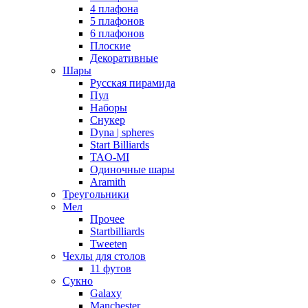
4 плафона
5 плафонов
6 плафонов
Плоские
Декоративные
Шары
Русская пирамида
Пул
Наборы
Снукер
Dyna | spheres
Start Billiards
TAO-MI
Одиночные шары
Aramith
Треугольники
Мел
Прочее
Startbilliards
Tweeten
Чехлы для столов
11 футов
Сукно
Galaxy
Manchester