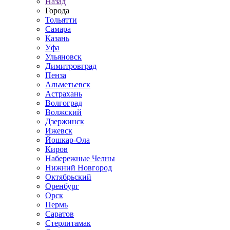
Назад
Города
Тольятти
Самара
Казань
Уфа
Ульяновск
Димитровград
Пенза
Альметьевск
Астрахань
Волгоград
Волжский
Дзержинск
Ижевск
Йошкар-Ола
Киров
Набережные Челны
Нижний Новгород
Октябрьский
Оренбург
Орск
Пермь
Саратов
Стерлитамак