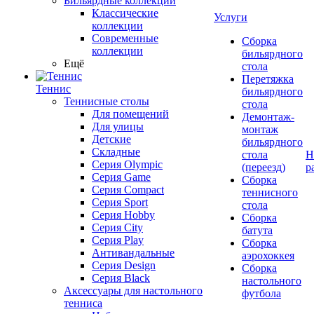
Бильярдные коллекции
Классические
Услуги
коллекции
Современные
Сборка
коллекции
бильярдного
Ещё
стола
Перетяжка
Теннис
бильярдного
Теннисные столы
стола
Для помещений
Демонтаж-
Для улицы
монтаж
Детские
бильярдного
Складные
стола
Н
Серия Olympic
(переезд)
р
Серия Game
Сборка
Серия Compact
теннисного
Серия Sport
стола
Серия Hobby
Сборка
Серия City
батута
Серия Play
Сборка
Антивандальные
аэрохоккея
Серия Design
Сборка
Серия Black
настольного
Аксессуары для настольного
футбола
тенниса