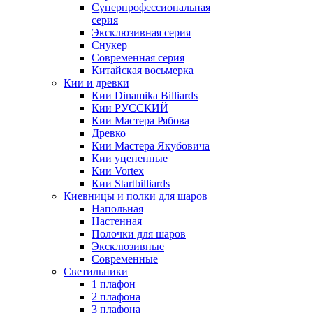
Суперпрофессиональная
серия
Эксклюзивная серия
Снукер
Современная серия
Китайская восьмерка
Кии и древки
Кии Dinamika Billiards
Кии РУССКИЙ
Кии Мастера Рябова
Древко
Кии Мастера Якубовича
Кии уцененные
Кии Vortex
Кии Startbilliards
Киевницы и полки для шаров
Напольная
Настенная
Полочки для шаров
Эксклюзивные
Современные
Светильники
1 плафон
2 плафона
3 плафона