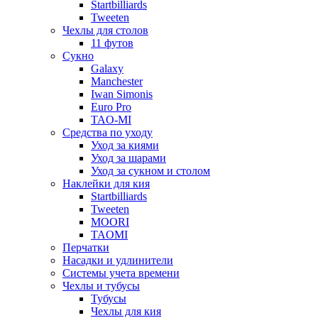
Startbilliards
Tweeten
Чехлы для столов
11 футов
Сукно
Galaxy
Manchester
Iwan Simonis
Euro Pro
TAO-MI
Средства по уходу
Уход за киями
Уход за шарами
Уход за сукном и столом
Наклейки для кия
Startbilliards
Tweeten
MOORI
TAOMI
Перчатки
Насадки и удлинители
Системы учета времени
Чехлы и тубусы
Тубусы
Чехлы для кия