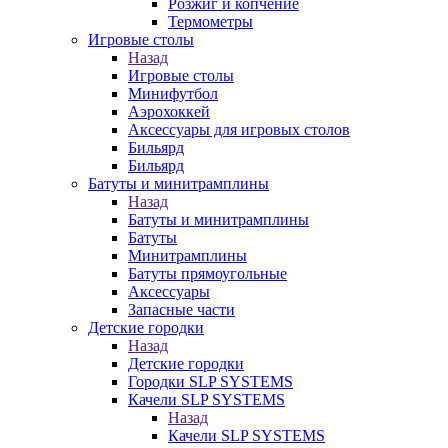
Розжиг и копчение
Термометры
Игровые столы
Назад
Игровые столы
Минифутбол
Аэрохоккей
Аксессуары для игровых столов
Бильяpд
Бильяpд
Батуты и минитрамплины
Назад
Батуты и минитрамплины
Батуты
Минитрамплины
Батуты прямоугольные
Аксессуары
Запасные части
Детские городки
Назад
Детские городки
Городки SLP SYSTEMS
Качели SLP SYSTEMS
Назад
Качели SLP SYSTEMS