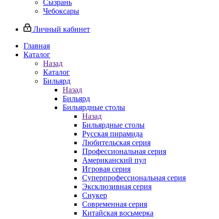
Сызрань
Чебоксары
Личный кабинет
Главная
Каталог
Назад
Каталог
Бильярд
Назад
Бильярд
Бильярдные столы
Назад
Бильярдные столы
Русская пирамида
Любительская серия
Профессиональная серия
Американский пул
Игровая серия
Суперпрофессиональная серия
Эксклюзивная серия
Снукер
Современная серия
Китайская восьмерка