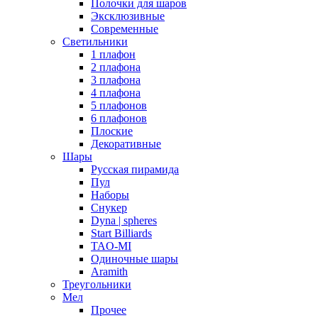
Полочки для шаров
Эксклюзивные
Современные
Светильники
1 плафон
2 плафона
3 плафона
4 плафона
5 плафонов
6 плафонов
Плоские
Декоративные
Шары
Русская пирамида
Пул
Наборы
Снукер
Dyna | spheres
Start Billiards
TAO-MI
Одиночные шары
Aramith
Треугольники
Мел
Прочее