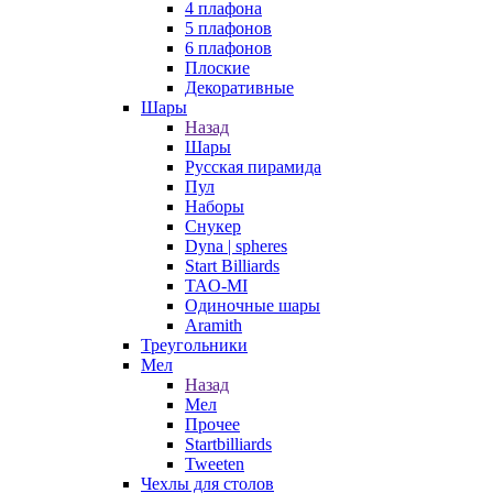
4 плафона
5 плафонов
6 плафонов
Плоские
Декоративные
Шары
Назад
Шары
Русская пирамида
Пул
Наборы
Снукер
Dyna | spheres
Start Billiards
TAO-MI
Одиночные шары
Aramith
Треугольники
Мел
Назад
Мел
Прочее
Startbilliards
Tweeten
Чехлы для столов