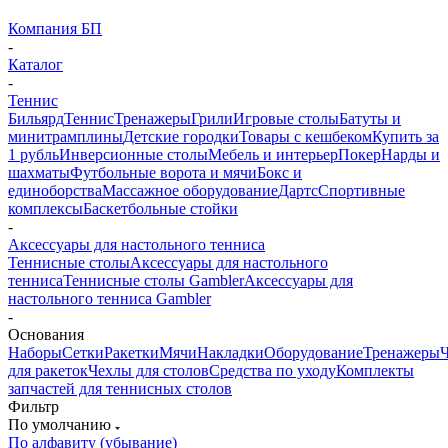
Компания БП
-
Каталог
-
Теннис
Бильярд
Теннис
Тренажеры
Грили
Игровые столы
Батуты и
минитрамплины
Детские городки
Товары с кешбеком
Купить за
1 рубль
Инверсионные столы
Мебель и интерьер
Покер
Нарды и
шахматы
Футбольные ворота и мячи
Бокс и
единоборства
Массажное оборудование
Дартс
Спортивные
комплексы
Баскетбольные стойки
-
Аксессуары для настольного тенниса
Теннисные столы
Аксессуары для настольного
тенниса
Теннисные столы Gambler
Аксессуары для
настольного тенниса Gambler
-
Основания
Наборы
Сетки
Ракетки
Мячи
Накладки
Оборудование
Тренажеры
для ракеток
Чехлы для столов
Средства по уходу
Комплекты
запчастей для теннисных столов
Фильтр
По умолчанию
По алфавиту (убывание)