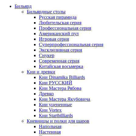
Бильярд
Бильярдные столы
Русская пирамида
Любительская серия
Профессиональная серия
Американский пул
Игровая серия
Суперпрофессиональная серия
Эксклюзивная серия
Снукер
Современная серия
Китайская восьмерка
Кии и древки
Кии Dinamika Billiards
Кии РУССКИЙ
Кии Мастера Рябова
Древко
Кии Мастера Якубовича
Кии уцененные
Кии Vortex
Кии Startbilliards
Киевницы и полки для шаров
Напольная
Настенная