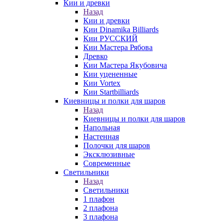
Кии и древки
Назад
Кии и древки
Кии Dinamika Billiards
Кии РУССКИЙ
Кии Мастера Рябова
Древко
Кии Мастера Якубовича
Кии уцененные
Кии Vortex
Кии Startbilliards
Киевницы и полки для шаров
Назад
Киевницы и полки для шаров
Напольная
Настенная
Полочки для шаров
Эксклюзивные
Современные
Светильники
Назад
Светильники
1 плафон
2 плафона
3 плафона