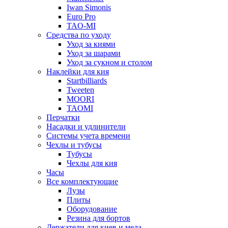
Iwan Simonis
Euro Pro
TAO-MI
Средства по уходу
Уход за киями
Уход за шарами
Уход за сукном и столом
Наклейки для кия
Startbilliards
Tweeten
MOORI
TAOMI
Перчатки
Насадки и удлинители
Системы учета времени
Чехлы и тубусы
Тубусы
Чехлы для кия
Часы
Все комплектующие
Лузы
Плиты
Оборудование
Резина для бортов
Держатели для киев и мела