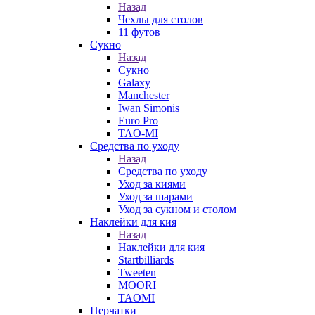
Назад
Чехлы для столов
11 футов
Сукно
Назад
Сукно
Galaxy
Manchester
Iwan Simonis
Euro Pro
TAO-MI
Средства по уходу
Назад
Средства по уходу
Уход за киями
Уход за шарами
Уход за сукном и столом
Наклейки для кия
Назад
Наклейки для кия
Startbilliards
Tweeten
MOORI
TAOMI
Перчатки