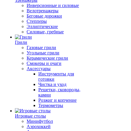
Тренажеры
Инверсионные и силовые
Велотренажеры
Беговые дорожки
Степперы
Эллиптические
Силовые, гребные
Грили
Газовые грили
Угольные грили
Керамические грили
Смокеры и очаги
Аксессуары
Инструменты для
готовки
Чистка и уход
Решетки, сковороды,
камни
Розжиг и копчение
Термометры
Игровые столы
Минифутбол
Аэрохоккей