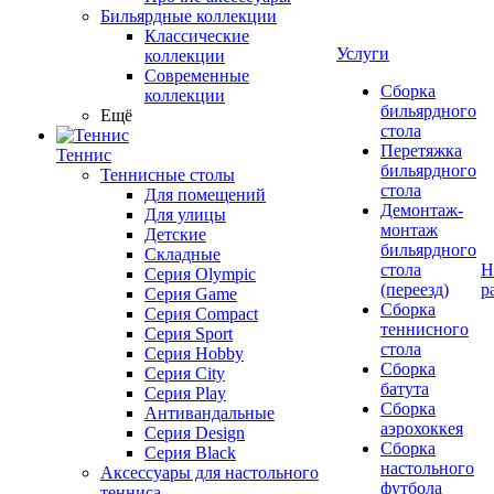
Бильярдные коллекции
Классические
Услуги
коллекции
Современные
Сборка
коллекции
бильярдного
Ещё
стола
Перетяжка
Теннис
бильярдного
Теннисные столы
стола
Для помещений
Демонтаж-
Для улицы
монтаж
Детские
бильярдного
Складные
стола
Н
Серия Olympic
(переезд)
р
Серия Game
Сборка
Серия Compact
теннисного
Серия Sport
стола
Серия Hobby
Сборка
Серия City
батута
Серия Play
Сборка
Антивандальные
аэрохоккея
Серия Design
Сборка
Серия Black
настольного
Аксессуары для настольного
футбола
тенниса