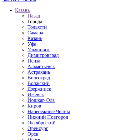
Казань
Назад
Города
Тольятти
Самара
Казань
Уфа
Ульяновск
Димитровград
Пенза
Альметьевск
Астрахань
Волгоград
Волжский
Дзержинск
Ижевск
Йошкар-Ола
Киров
Набережные Челны
Нижний Новгород
Октябрьский
Оренбург
Орск
Пермь