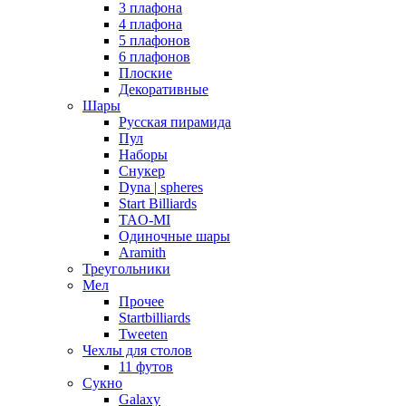
3 плафона
4 плафона
5 плафонов
6 плафонов
Плоские
Декоративные
Шары
Русская пирамида
Пул
Наборы
Снукер
Dyna | spheres
Start Billiards
TAO-MI
Одиночные шары
Aramith
Треугольники
Мел
Прочее
Startbilliards
Tweeten
Чехлы для столов
11 футов
Сукно
Galaxy