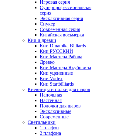
Игровая серия
Суперпрофессиональная
серия
Эксклюзивная серия
Снукер
Современная серия
Китайская восьмерка
Кии и древки
Кии Dinamika Billiards
Кии РУССКИЙ
Кии Мастера Рябова
Древко
Кии Мастера Якубовича
Кии уцененные
Кии Vortex
Кии Startbilliards
Киевницы и полки для шаров
Напольная
Настенная
Полочки для шаров
Эксклюзивные
Современные
Светильники
1 плафон
2 плафона