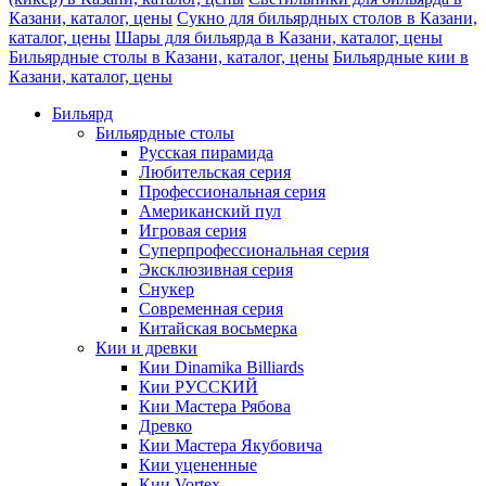
Казани, каталог, цены
Сукно для бильярдных столов в Казани,
каталог, цены
Шары для бильярда в Казани, каталог, цены
Бильярдные столы в Казани, каталог, цены
Бильярдные кии в
Казани, каталог, цены
Бильярд
Бильярдные столы
Русская пирамида
Любительская серия
Профессиональная серия
Американский пул
Игровая серия
Суперпрофессиональная серия
Эксклюзивная серия
Снукер
Современная серия
Китайская восьмерка
Кии и древки
Кии Dinamika Billiards
Кии РУССКИЙ
Кии Мастера Рябова
Древко
Кии Мастера Якубовича
Кии уцененные
Кии Vortex