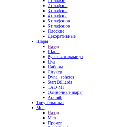
1 плафон
2 плафона
3 плафона
4 плафона
5 плафонов
6 плафонов
Плоские
Декоративные
Шары
Назад
Шары
Русская пирамида
Пул
Наборы
Снукер
Dyna | spheres
Start Billiards
TAO-MI
Одиночные шары
Aramith
Треугольники
Мел
Назад
Мел
Прочее