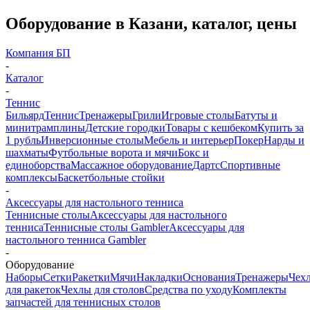
Оборудование в Казани, каталог, цены
Компания БП
-
Каталог
-
Теннис
Бильярд
Теннис
Тренажеры
Грили
Игровые столы
Батуты и
минитрамплины
Детские городки
Товары с кешбеком
Купить за
1 рубль
Инверсионные столы
Мебель и интерьер
Покер
Нарды и
шахматы
Футбольные ворота и мячи
Бокс и
единоборства
Массажное оборудование
Дартс
Спортивные
комплексы
Баскетбольные стойки
-
Аксессуары для настольного тенниса
Теннисные столы
Аксессуары для настольного
тенниса
Теннисные столы Gambler
Аксессуары для
настольного тенниса Gambler
-
Оборудование
Наборы
Сетки
Ракетки
Мячи
Накладки
Основания
Тренажеры
Чех
для ракеток
Чехлы для столов
Средства по уходу
Комплекты
запчастей для теннисных столов