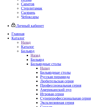
Саратов
Стерлитамак
Сызрань
Чебоксары
Личный кабинет
Главная
Каталог
Назад
Каталог
Бильярд
Назад
Бильярд
Бильярдные столы
Назад
Бильярдные столы
Русская пирамида
Любительская серия
Профессиональная серия
Американский пул
Игровая серия
Суперпрофессиональная серия
Эксклюзивная серия
Снукер