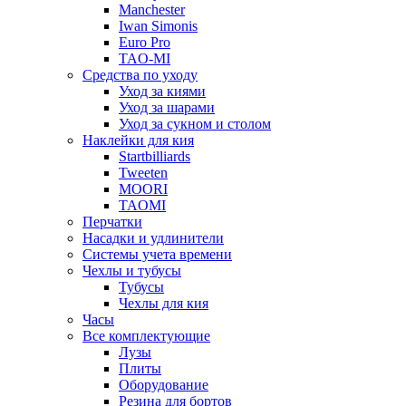
Manchester
Iwan Simonis
Euro Pro
TAO-MI
Средства по уходу
Уход за киями
Уход за шарами
Уход за сукном и столом
Наклейки для кия
Startbilliards
Tweeten
MOORI
TAOMI
Перчатки
Насадки и удлинители
Системы учета времени
Чехлы и тубусы
Тубусы
Чехлы для кия
Часы
Все комплектующие
Лузы
Плиты
Оборудование
Резина для бортов