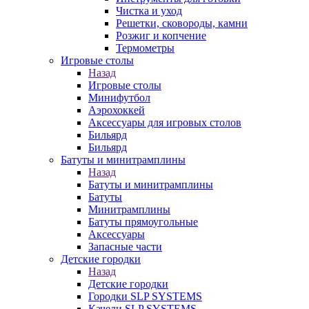
Чистка и уход
Решетки, сковороды, камни
Розжиг и копчение
Термометры
Игровые столы
Назад
Игровые столы
Минифутбол
Аэрохоккей
Аксессуары для игровых столов
Бильяpд
Бильяpд
Батуты и минитрамплины
Назад
Батуты и минитрамплины
Батуты
Минитрамплины
Батуты прямоугольные
Аксессуары
Запасные части
Детские городки
Назад
Детские городки
Городки SLP SYSTEMS
Качели SLP SYSTEMS