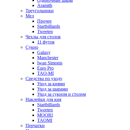
Одиночные шары
Aramith
Треугольники
Мел
Прочее
Startbilliards
Tweeten
Чехлы для столов
11 футов
Сукно
Galaxy
Manchester
Iwan Simonis
Euro Pro
TAO-MI
Средства по уходу
Уход за киями
Уход за шарами
Уход за сукном и столом
Наклейки для кия
Startbilliards
Tweeten
MOORI
TAOMI
Перчатки