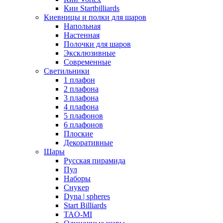
Кии Startbilliards
Киевницы и полки для шаров
Напольная
Настенная
Полочки для шаров
Эксклюзивные
Современные
Светильники
1 плафон
2 плафона
3 плафона
4 плафона
5 плафонов
6 плафонов
Плоские
Декоративные
Шары
Русская пирамида
Пул
Наборы
Снукер
Dyna | spheres
Start Billiards
TAO-MI