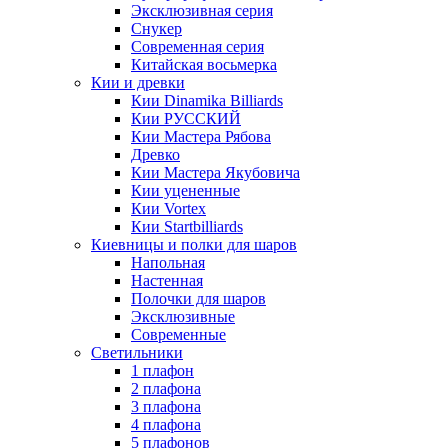
Эксклюзивная серия
Снукер
Современная серия
Китайская восьмерка
Кии и древки
Кии Dinamika Billiards
Кии РУССКИЙ
Кии Мастера Рябова
Древко
Кии Мастера Якубовича
Кии уцененные
Кии Vortex
Кии Startbilliards
Киевницы и полки для шаров
Напольная
Настенная
Полочки для шаров
Эксклюзивные
Современные
Светильники
1 плафон
2 плафона
3 плафона
4 плафона
5 плафонов