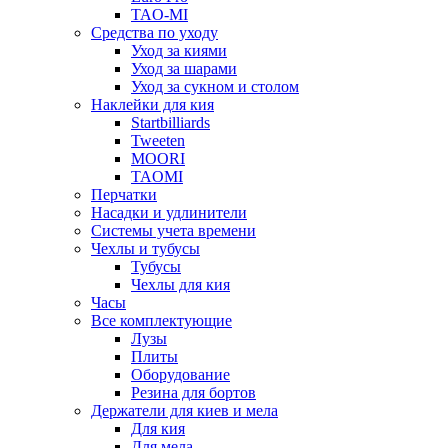
TAO-MI
Средства по уходу
Уход за киями
Уход за шарами
Уход за сукном и столом
Наклейки для кия
Startbilliards
Tweeten
MOORI
TAOMI
Перчатки
Насадки и удлинители
Системы учета времени
Чехлы и тубусы
Тубусы
Чехлы для кия
Часы
Все комплектующие
Лузы
Плиты
Оборудование
Резина для бортов
Держатели для киев и мела
Для кия
Для мела