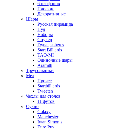
6 плафонов
Плоские
Декоративные
Шары
Русская пирамида
Пул
Наборы
Снукер
Dyna | spheres
Start Billiards
TAO-MI
Одиночные шары
Aramith
Треугольники
Мел
Прочее
Startbilliards
Tweeten
Чехлы для столов
11 футов
Сукно
Galaxy
Manchester
Iwan Simonis
Euro Pro