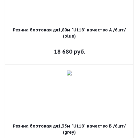
Резина бортовая дл1,80м "U118" качество А /6шт/
(blue)
18 680
руб.
Резина бортовая дл1,33м "U118" качество Б /6шт/
(grey)