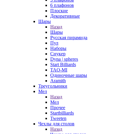
6 плафонов
Плоские
Декоративные
Шары
Назад
Шары
Русская пирамида
Пул
Наборы
Снукер
Dyna | spheres
Start Billiards
TAO-MI
Одиночные шары
Aramith
Треугольники
Мел
Назад
Мел
Прочее
Startbilliards
Tweeten
Чехлы для столов
Назад