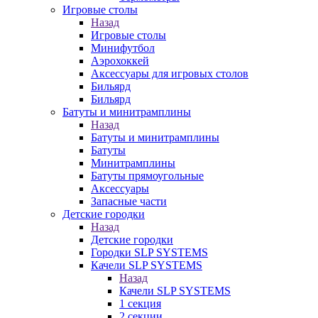
Игровые столы
Назад
Игровые столы
Минифутбол
Аэрохоккей
Аксессуары для игровых столов
Бильяpд
Бильяpд
Батуты и минитрамплины
Назад
Батуты и минитрамплины
Батуты
Минитрамплины
Батуты прямоугольные
Аксессуары
Запасные части
Детские городки
Назад
Детские городки
Городки SLP SYSTEMS
Качели SLP SYSTEMS
Назад
Качели SLP SYSTEMS
1 секция
2 секции