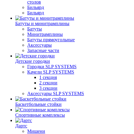
столов
Бильяpд
Бильяpд
Батуты и минитрамплины
Батуты
Минитрамплины
Батуты прямоугольные
Аксессуары
Запасные части
Детские городки
Городки SLP SYSTEMS
Качели SLP SYSTEMS
1 секция
2 секции
3 секции
Аксессуары SLP SYSTEMS
Баскетбольные стойки
Спортивные комплексы
Дартс
Мишени