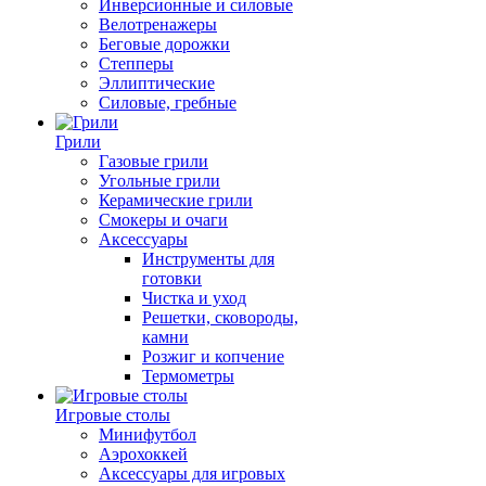
Инверсионные и силовые
Велотренажеры
Беговые дорожки
Степперы
Эллиптические
Силовые, гребные
Грили
Газовые грили
Угольные грили
Керамические грили
Смокеры и очаги
Аксессуары
Инструменты для
готовки
Чистка и уход
Решетки, сковороды,
камни
Розжиг и копчение
Термометры
Игровые столы
Минифутбол
Аэрохоккей
Аксессуары для игровых