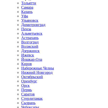
Тольятти
Самара
Казань
Уфа
Ульяновск
Димитровград
Пенза
Альметьевск
Астрахань
Волгоград
Волжский
Дзержинск
Ижевск
Йошкар-Ола
Киров
Набережные Челны
Нижний Новгород
Октябрьский
Оренбург
Орск
Пермь
Саратов
Стерлитамак
Сызрань
Чебоксары