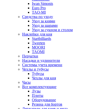
Iwan Simonis
Euro Pro
TAO-MI
Средства по уходу
Уход за киями
Уход за шарами
Уход за сукном и столом
Наклейки для кия
Startbilliards
Tweeten
MOORI
TAOMI
Перчатки
Насадки и удлинители
Системы учета времени
Чехлы и тубусы
Тубусы
Чехлы для кия
Часы
Все комплектующие
Лузы
Плиты
Оборудование
Резина для бортов
Держатели для киев и мела