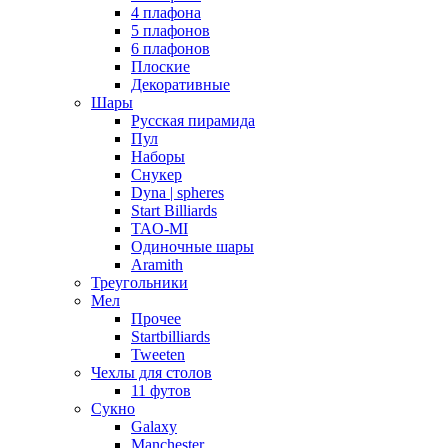
4 плафона
5 плафонов
6 плафонов
Плоские
Декоративные
Шары
Русская пирамида
Пул
Наборы
Снукер
Dyna | spheres
Start Billiards
TAO-MI
Одиночные шары
Aramith
Треугольники
Мел
Прочее
Startbilliards
Tweeten
Чехлы для столов
11 футов
Сукно
Galaxy
Manchester