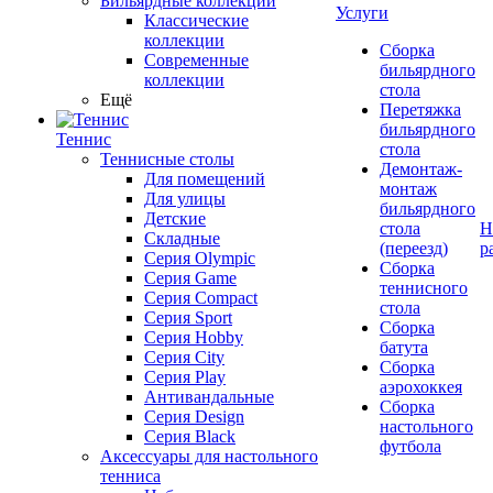
Бильярдные коллекции
Услуги
Классические
коллекции
Сборка
Современные
бильярдного
коллекции
стола
Ещё
Перетяжка
бильярдного
Теннис
стола
Теннисные столы
Демонтаж-
Для помещений
монтаж
Для улицы
бильярдного
Детские
стола
Н
Складные
(переезд)
р
Серия Olympic
Сборка
Серия Game
теннисного
Серия Compact
стола
Серия Sport
Сборка
Серия Hobby
батута
Серия City
Сборка
Серия Play
аэрохоккея
Антивандальные
Сборка
Серия Design
настольного
Серия Black
футбола
Аксессуары для настольного
тенниса