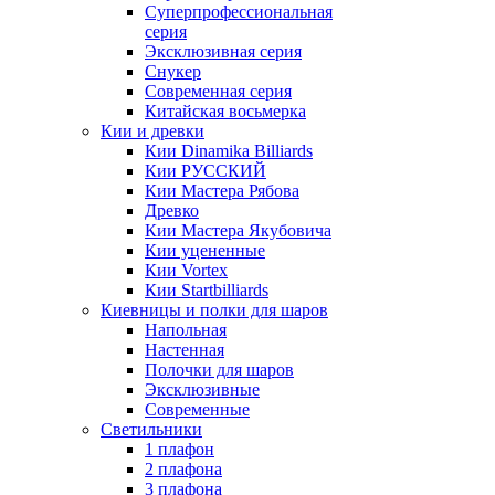
Суперпрофессиональная
серия
Эксклюзивная серия
Снукер
Современная серия
Китайская восьмерка
Кии и древки
Кии Dinamika Billiards
Кии РУССКИЙ
Кии Мастера Рябова
Древко
Кии Мастера Якубовича
Кии уцененные
Кии Vortex
Кии Startbilliards
Киевницы и полки для шаров
Напольная
Настенная
Полочки для шаров
Эксклюзивные
Современные
Светильники
1 плафон
2 плафона
3 плафона