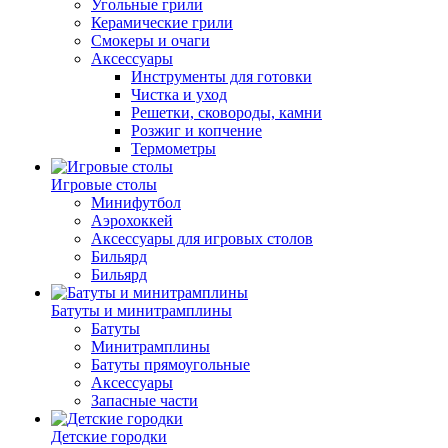
Угольные грили
Керамические грили
Смокеры и очаги
Аксессуары
Инструменты для готовки
Чистка и уход
Решетки, сковороды, камни
Розжиг и копчение
Термометры
Игровые столы
Минифутбол
Аэрохоккей
Аксессуары для игровых столов
Бильяpд
Бильяpд
Батуты и минитрамплины
Батуты
Минитрамплины
Батуты прямоугольные
Аксессуары
Запасные части
Детские городки