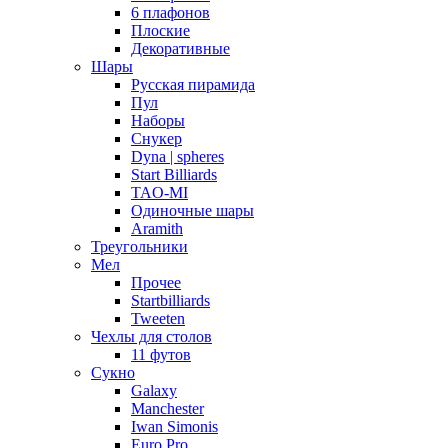
6 плафонов
Плоские
Декоративные
Шары
Русская пирамида
Пул
Наборы
Снукер
Dyna | spheres
Start Billiards
TAO-MI
Одиночные шары
Aramith
Треугольники
Мел
Прочее
Startbilliards
Tweeten
Чехлы для столов
11 футов
Сукно
Galaxy
Manchester
Iwan Simonis
Euro Pro