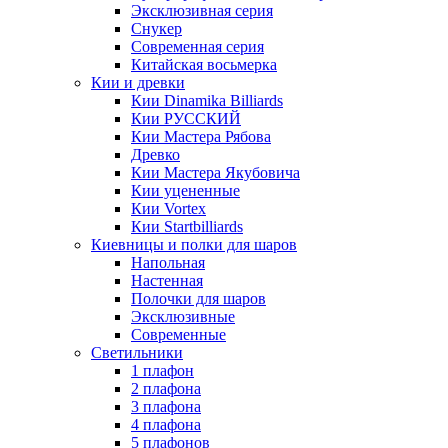
Эксклюзивная серия
Снукер
Современная серия
Китайская восьмерка
Кии и древки
Кии Dinamika Billiards
Кии РУССКИЙ
Кии Мастера Рябова
Древко
Кии Мастера Якубовича
Кии уцененные
Кии Vortex
Кии Startbilliards
Киевницы и полки для шаров
Напольная
Настенная
Полочки для шаров
Эксклюзивные
Современные
Светильники
1 плафон
2 плафона
3 плафона
4 плафона
5 плафонов