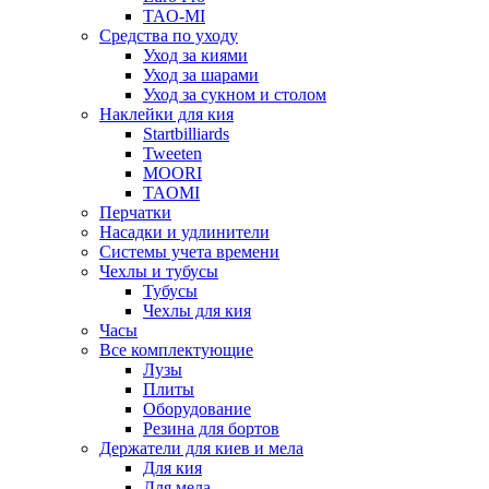
TAO-MI
Средства по уходу
Уход за киями
Уход за шарами
Уход за сукном и столом
Наклейки для кия
Startbilliards
Tweeten
MOORI
TAOMI
Перчатки
Насадки и удлинители
Системы учета времени
Чехлы и тубусы
Тубусы
Чехлы для кия
Часы
Все комплектующие
Лузы
Плиты
Оборудование
Резина для бортов
Держатели для киев и мела
Для кия
Для мела