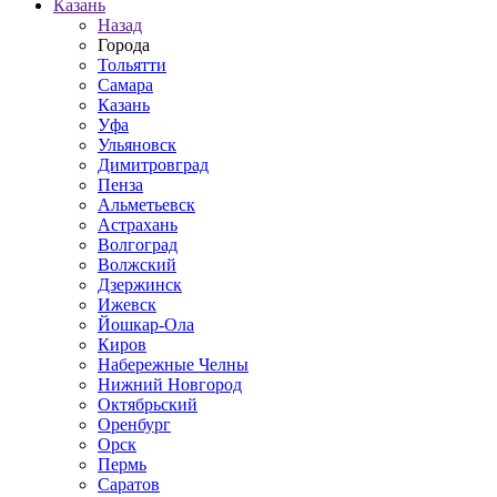
Казань
Назад
Города
Тольятти
Самара
Казань
Уфа
Ульяновск
Димитровград
Пенза
Альметьевск
Астрахань
Волгоград
Волжский
Дзержинск
Ижевск
Йошкар-Ола
Киров
Набережные Челны
Нижний Новгород
Октябрьский
Оренбург
Орск
Пермь
Саратов