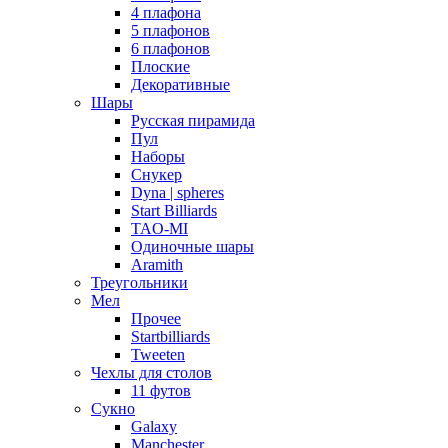
4 плафона
5 плафонов
6 плафонов
Плоские
Декоративные
Шары
Русская пирамида
Пул
Наборы
Снукер
Dyna | spheres
Start Billiards
TAO-MI
Одиночные шары
Aramith
Треугольники
Мел
Прочее
Startbilliards
Tweeten
Чехлы для столов
11 футов
Сукно
Galaxy
Manchester