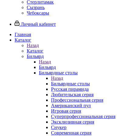
Стерлитамак
Сызрань
Чебоксары
Личный кабинет
Главная
Каталог
Назад
Каталог
Бильярд
Назад
Бильярд
Бильярдные столы
Назад
Бильярдные столы
Русская пирамида
Любительская серия
Профессиональная серия
Американский пул
Игровая серия
Суперпрофессиональная серия
Эксклюзивная серия
Снукер
Современная серия