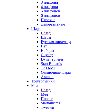
3 плафона
4 плафона
5 плафонов
6 плафонов
Плоские
Декоративные
Шары
Назад
Шары
Русская пирамида
Пул
Наборы
Снукер
Dyna | spheres
Start Billiards
TAO-MI
Одиночные шары
Aramith
Треугольники
Мел
Назад
Мел
Прочее
Startbilliards
Tweeten