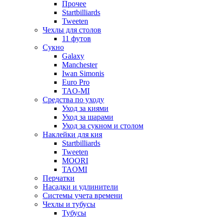
Прочее
Startbilliards
Tweeten
Чехлы для столов
11 футов
Сукно
Galaxy
Manchester
Iwan Simonis
Euro Pro
TAO-MI
Средства по уходу
Уход за киями
Уход за шарами
Уход за сукном и столом
Наклейки для кия
Startbilliards
Tweeten
MOORI
TAOMI
Перчатки
Насадки и удлинители
Системы учета времени
Чехлы и тубусы
Тубусы