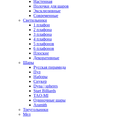
Настенная
Полочки для шаров
Эксклюзивные
Современные
Светильники
1 плафон
2 плафона
3 плафона
4 плафона
5 плафонов
6 плафонов
Плоские
Декоративные
Шары
Русская пирамида
Пул
Наборы
Снукер
Dyna | spheres
Start Billiards
TAO-MI
Одиночные шары
Aramith
Треугольники
Мел