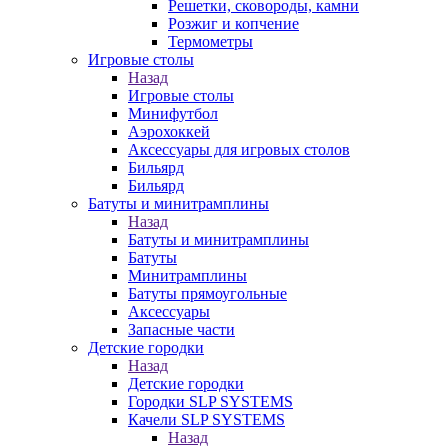
Решетки, сковороды, камни
Розжиг и копчение
Термометры
Игровые столы
Назад
Игровые столы
Минифутбол
Аэрохоккей
Аксессуары для игровых столов
Бильяpд
Бильяpд
Батуты и минитрамплины
Назад
Батуты и минитрамплины
Батуты
Минитрамплины
Батуты прямоугольные
Аксессуары
Запасные части
Детские городки
Назад
Детские городки
Городки SLP SYSTEMS
Качели SLP SYSTEMS
Назад