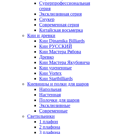
Суперпрофессиональная
серия
Эксклюзивная серия
Снукер
Современная серия
Китайская восьмерка
Кии и древки
Кии Dinamika Billiards
Кии РУССКИЙ
Кии Мастера Рябова
Древко
Кии Мастера Якубовича
Кии уцененные
Кии Vortex
Кии Startbilliards
Киевницы и полки для шаров
Напольная
Настенная
Полочки для шаров
Эксклюзивные
Современные
Светильники
1 плафон
2 плафона
3 плафона