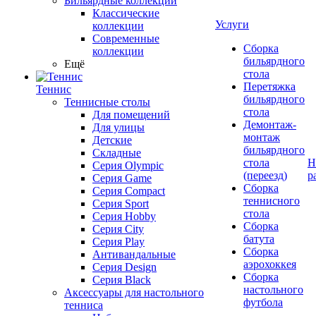
Бильярдные коллекции
Классические
Услуги
коллекции
Современные
Сборка
коллекции
бильярдного
Ещё
стола
Перетяжка
Теннис
бильярдного
Теннисные столы
стола
Для помещений
Демонтаж-
Для улицы
монтаж
Детские
бильярдного
Складные
стола
Н
Серия Olympic
(переезд)
р
Серия Game
Сборка
Серия Compact
теннисного
Серия Sport
стола
Серия Hobby
Сборка
Серия City
батута
Серия Play
Сборка
Антивандальные
аэрохоккея
Серия Design
Сборка
Серия Black
настольного
Аксессуары для настольного
футбола
тенниса