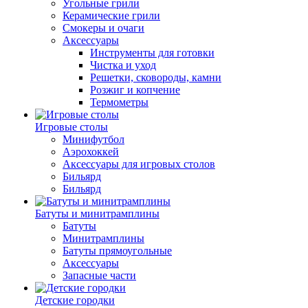
Угольные грили
Керамические грили
Смокеры и очаги
Аксессуары
Инструменты для готовки
Чистка и уход
Решетки, сковороды, камни
Розжиг и копчение
Термометры
Игровые столы
Минифутбол
Аэрохоккей
Аксессуары для игровых столов
Бильяpд
Бильяpд
Батуты и минитрамплины
Батуты
Минитрамплины
Батуты прямоугольные
Аксессуары
Запасные части
Детские городки