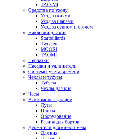
TAO-MI
Средства по уходу
Уход за киями
Уход за шарами
Уход за сукном и столом
Наклейки для кия
Startbilliards
Tweeten
MOORI
TAOMI
Перчатки
Насадки и удлинители
Системы учета времени
Чехлы и тубусы
Тубусы
Чехлы для кия
Часы
Все комплектующие
Лузы
Плиты
Оборудование
Резина для бортов
Держатели для киев и мела
Для кия
Для мела