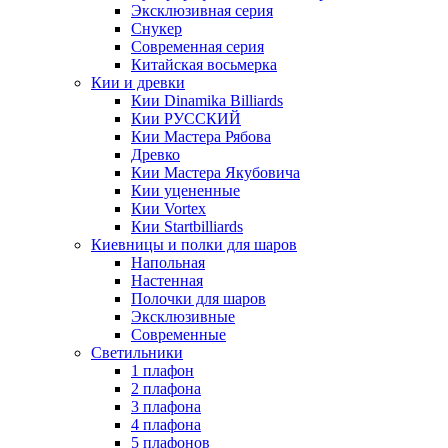
Эксклюзивная серия
Снукер
Современная серия
Китайская восьмерка
Кии и древки
Кии Dinamika Billiards
Кии РУССКИЙ
Кии Мастера Рябова
Древко
Кии Мастера Якубовича
Кии уцененные
Кии Vortex
Кии Startbilliards
Киевницы и полки для шаров
Напольная
Настенная
Полочки для шаров
Эксклюзивные
Современные
Светильники
1 плафон
2 плафона
3 плафона
4 плафона
5 плафонов