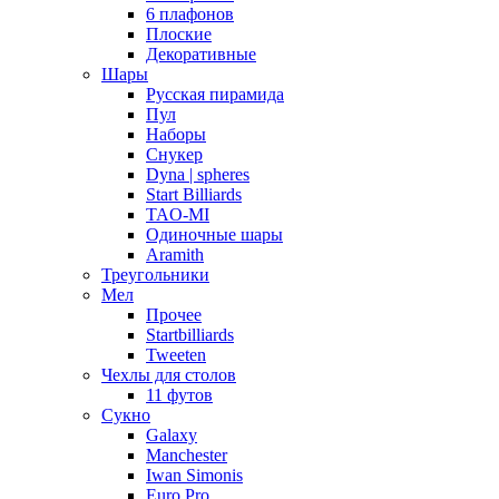
6 плафонов
Плоские
Декоративные
Шары
Русская пирамида
Пул
Наборы
Снукер
Dyna | spheres
Start Billiards
TAO-MI
Одиночные шары
Aramith
Треугольники
Мел
Прочее
Startbilliards
Tweeten
Чехлы для столов
11 футов
Сукно
Galaxy
Manchester
Iwan Simonis
Euro Pro