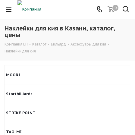
0
Наклейки для кия в Казани, каталог,
цены
Компания БП
-
Каталог
-
Бильярд
-
Аксессуары для кия
-
Наклейки для кия
MOORI
Startbilliards
STRIKE POINT
TAO-MI