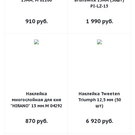
13мм, М 02160
Brunswick 13мм (50шт)
PI-LZ-13
910
руб.
1 990
руб.
Наклейка
Наклейка Tweeten
многослойная для кия
Triumph 12,5 мм (50
"HIRANO" 13 мм.М 04292
шт)
870
руб.
6 920
руб.