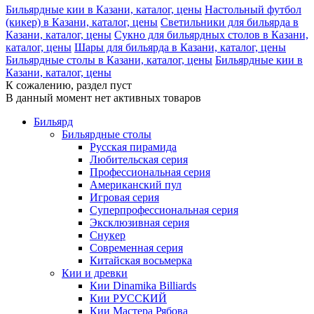
Бильярдные кии в Казани, каталог, цены
Настольный футбол
(кикер) в Казани, каталог, цены
Светильники для бильярда в
Казани, каталог, цены
Сукно для бильярдных столов в Казани,
каталог, цены
Шары для бильярда в Казани, каталог, цены
Бильярдные столы в Казани, каталог, цены
Бильярдные кии в
Казани, каталог, цены
К сожалению, раздел пуст
В данный момент нет активных товаров
Бильярд
Бильярдные столы
Русская пирамида
Любительская серия
Профессиональная серия
Американский пул
Игровая серия
Суперпрофессиональная серия
Эксклюзивная серия
Снукер
Современная серия
Китайская восьмерка
Кии и древки
Кии Dinamika Billiards
Кии РУССКИЙ
Кии Мастера Рябова