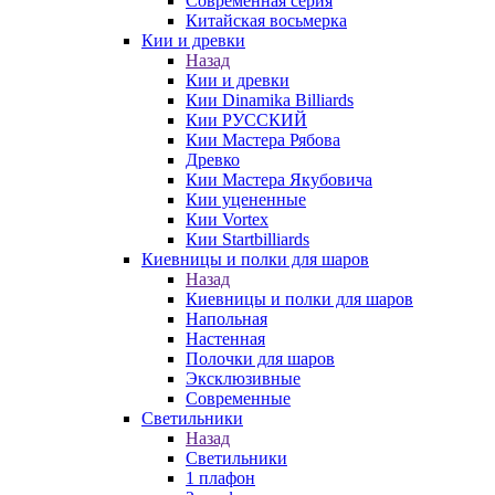
Современная серия
Китайская восьмерка
Кии и древки
Назад
Кии и древки
Кии Dinamika Billiards
Кии РУССКИЙ
Кии Мастера Рябова
Древко
Кии Мастера Якубовича
Кии уцененные
Кии Vortex
Кии Startbilliards
Киевницы и полки для шаров
Назад
Киевницы и полки для шаров
Напольная
Настенная
Полочки для шаров
Эксклюзивные
Современные
Светильники
Назад
Светильники
1 плафон