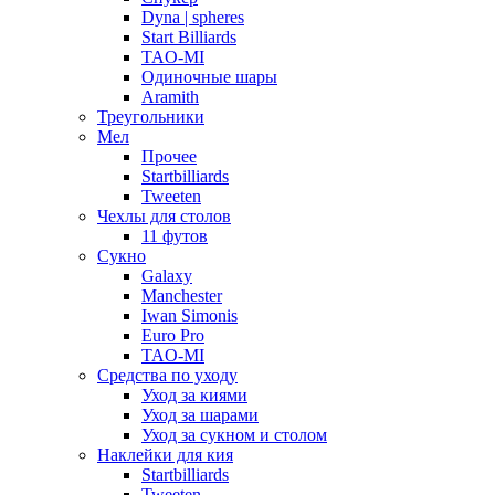
Dyna | spheres
Start Billiards
TAO-MI
Одиночные шары
Aramith
Треугольники
Мел
Прочее
Startbilliards
Tweeten
Чехлы для столов
11 футов
Сукно
Galaxy
Manchester
Iwan Simonis
Euro Pro
TAO-MI
Средства по уходу
Уход за киями
Уход за шарами
Уход за сукном и столом
Наклейки для кия
Startbilliards
Tweeten