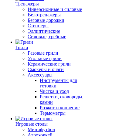
Тренажеры
Инверсионные и силовые
Велотренажеры
Беговые дорожки
Степперы
Эллиптические
Силовые, гребные
Грили
Газовые грили
Угольные грили
Керамические грили
Смокеры и очаги
Аксессуары
Инструменты для
готовки
Чистка и уход
Решетки, сковороды,
камни
Розжиг и копчение
Термометры
Игровые столы
Минифутбол
Аэрохоккей