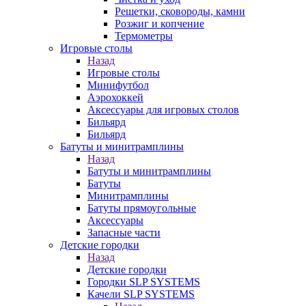
Решетки, сковороды, камни
Розжиг и копчение
Термометры
Игровые столы
Назад
Игровые столы
Минифутбол
Аэрохоккей
Аксессуары для игровых столов
Бильяpд
Бильяpд
Батуты и минитрамплины
Назад
Батуты и минитрамплины
Батуты
Минитрамплины
Батуты прямоугольные
Аксессуары
Запасные части
Детские городки
Назад
Детские городки
Городки SLP SYSTEMS
Качели SLP SYSTEMS