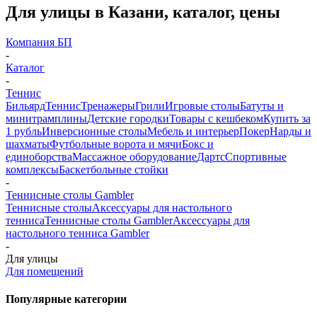
Для улицы в Казани, каталог, цены
Компания БП
-
Каталог
-
Теннис
Бильярд
Теннис
Тренажеры
Грили
Игровые столы
Батуты и
минитрамплины
Детские городки
Товары с кешбеком
Купить за
1 рубль
Инверсионные столы
Мебель и интерьер
Покер
Нарды и
шахматы
Футбольные ворота и мячи
Бокс и
единоборства
Массажное оборудование
Дартс
Спортивные
комплексы
Баскетбольные стойки
-
Теннисные столы Gambler
Теннисные столы
Аксессуары для настольного
тенниса
Теннисные столы Gambler
Аксессуары для
настольного тенниса Gambler
-
Для улицы
Для помещений
Популярные категории