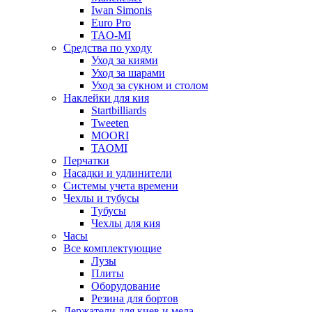
Iwan Simonis
Euro Pro
TAO-MI
Средства по уходу
Уход за киями
Уход за шарами
Уход за сукном и столом
Наклейки для кия
Startbilliards
Tweeten
MOORI
TAOMI
Перчатки
Насадки и удлинители
Системы учета времени
Чехлы и тубусы
Тубусы
Чехлы для кия
Часы
Все комплектующие
Лузы
Плиты
Оборудование
Резина для бортов
Держатели для киев и мела