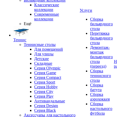
Бильярдные коллекции
Классические
коллекции
Услуги
Современные
коллекции
Сборка
Ещё
бильярдного
стола
Перетяжка
бильярдного
Теннис
стола
Теннисные столы
Демонтаж-
Для помещений
монтаж
Для улицы
бильярдного
Детские
стола
Н
Складные
(переезд)
р
Серия Olympic
Сборка
Серия Game
теннисного
Серия Compact
стола
Серия Sport
Сборка
Серия Hobby
батута
Серия City
Сборка
Серия Play
аэрохоккея
Антивандальные
Сборка
Серия Design
настольного
Серия Black
футбола
Аксессуары для настольного