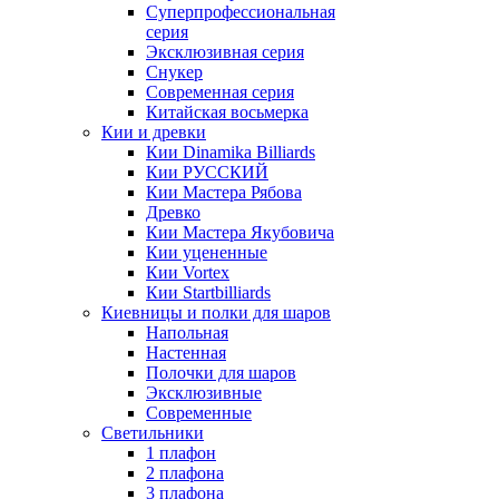
Суперпрофессиональная
серия
Эксклюзивная серия
Снукер
Современная серия
Китайская восьмерка
Кии и древки
Кии Dinamika Billiards
Кии РУССКИЙ
Кии Мастера Рябова
Древко
Кии Мастера Якубовича
Кии уцененные
Кии Vortex
Кии Startbilliards
Киевницы и полки для шаров
Напольная
Настенная
Полочки для шаров
Эксклюзивные
Современные
Светильники
1 плафон
2 плафона
3 плафона