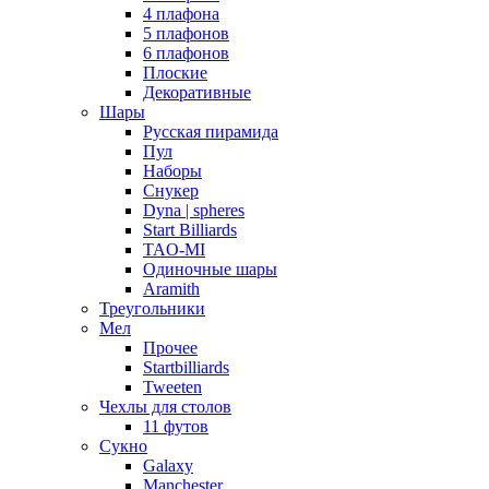
4 плафона
5 плафонов
6 плафонов
Плоские
Декоративные
Шары
Русская пирамида
Пул
Наборы
Снукер
Dyna | spheres
Start Billiards
TAO-MI
Одиночные шары
Aramith
Треугольники
Мел
Прочее
Startbilliards
Tweeten
Чехлы для столов
11 футов
Сукно
Galaxy
Manchester