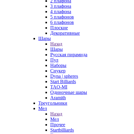
2 плафона
3 плафона
4 плафона
5 плафонов
6 плафонов
Плоские
Декоративные
Шары
Назад
Шары
Русская пирамида
Пул
Наборы
Снукер
Dyna | spheres
Start Billiards
TAO-MI
Одиночные шары
Aramith
Треугольники
Мел
Назад
Мел
Прочее
Startbilliards