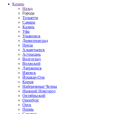
Казань
Назад
Города
Тольятти
Самара
Казань
Уфа
Ульяновск
Димитровград
Пенза
Альметьевск
Астрахань
Волгоград
Волжский
Дзержинск
Ижевск
Йошкар-Ола
Киров
Набережные Челны
Нижний Новгород
Октябрьский
Оренбург
Орск
Пермь
Саратов