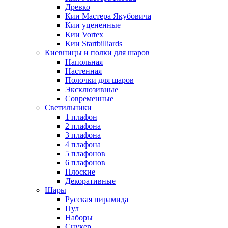
Древко
Кии Мастера Якубовича
Кии уцененные
Кии Vortex
Кии Startbilliards
Киевницы и полки для шаров
Напольная
Настенная
Полочки для шаров
Эксклюзивные
Современные
Светильники
1 плафон
2 плафона
3 плафона
4 плафона
5 плафонов
6 плафонов
Плоские
Декоративные
Шары
Русская пирамида
Пул
Наборы
Снукер