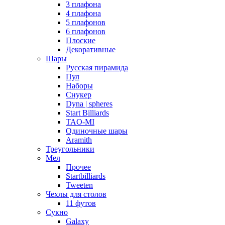
3 плафона
4 плафона
5 плафонов
6 плафонов
Плоские
Декоративные
Шары
Русская пирамида
Пул
Наборы
Снукер
Dyna | spheres
Start Billiards
TAO-MI
Одиночные шары
Aramith
Треугольники
Мел
Прочее
Startbilliards
Tweeten
Чехлы для столов
11 футов
Сукно
Galaxy