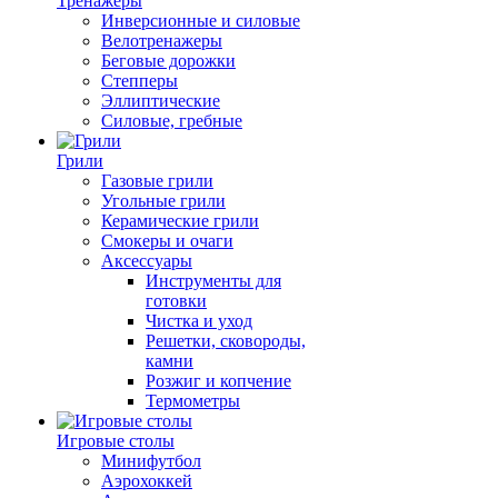
Тренажеры
Инверсионные и силовые
Велотренажеры
Беговые дорожки
Степперы
Эллиптические
Силовые, гребные
Грили
Газовые грили
Угольные грили
Керамические грили
Смокеры и очаги
Аксессуары
Инструменты для
готовки
Чистка и уход
Решетки, сковороды,
камни
Розжиг и копчение
Термометры
Игровые столы
Минифутбол
Аэрохоккей