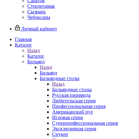
Саратов
Стерлитамак
Сызрань
Чебоксары
Личный кабинет
Главная
Каталог
Назад
Каталог
Бильярд
Назад
Бильярд
Бильярдные столы
Назад
Бильярдные столы
Русская пирамида
Любительская серия
Профессиональная серия
Американский пул
Игровая серия
Суперпрофессиональная серия
Эксклюзивная серия
Снукер