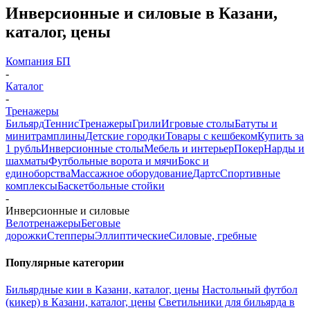
Инверсионные и силовые в Казани,
каталог, цены
Компания БП
-
Каталог
-
Тренажеры
Бильярд
Теннис
Тренажеры
Грили
Игровые столы
Батуты и
минитрамплины
Детские городки
Товары с кешбеком
Купить за
1 рубль
Инверсионные столы
Мебель и интерьер
Покер
Нарды и
шахматы
Футбольные ворота и мячи
Бокс и
единоборства
Массажное оборудование
Дартс
Спортивные
комплексы
Баскетбольные стойки
-
Инверсионные и силовые
Велотренажеры
Беговые
дорожки
Степперы
Эллиптические
Силовые, гребные
Популярные категории
Бильярдные кии в Казани, каталог, цены
Настольный футбол
(кикер) в Казани, каталог, цены
Светильники для бильярда в