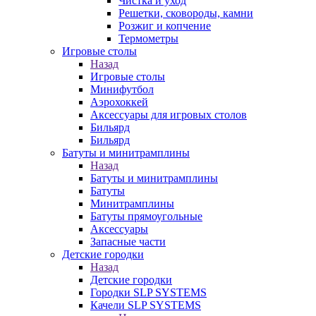
Чистка и уход
Решетки, сковороды, камни
Розжиг и копчение
Термометры
Игровые столы
Назад
Игровые столы
Минифутбол
Аэрохоккей
Аксессуары для игровых столов
Бильяpд
Бильяpд
Батуты и минитрамплины
Назад
Батуты и минитрамплины
Батуты
Минитрамплины
Батуты прямоугольные
Аксессуары
Запасные части
Детские городки
Назад
Детские городки
Городки SLP SYSTEMS
Качели SLP SYSTEMS