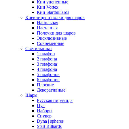
Кии уцененные
Кии Vortex
Кии Startbilliards
Киевницы и полки для шаров
Напольная
Настенная
Полочки для шаров
Эксклюзивные
Современные
Светильники
1 плафон
2 плафона
3 плафона
4 плафона
5 плафонов
6 плафонов
Плоские
Декоративные
Шары
Русская пирамида
Пул
Наборы
Снукер
Dyna | spheres
Start Billiards