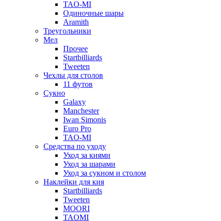
TAO-MI
Одиночные шары
Aramith
Треугольники
Мел
Прочее
Startbilliards
Tweeten
Чехлы для столов
11 футов
Сукно
Galaxy
Manchester
Iwan Simonis
Euro Pro
TAO-MI
Средства по уходу
Уход за киями
Уход за шарами
Уход за сукном и столом
Наклейки для кия
Startbilliards
Tweeten
MOORI
TAOMI