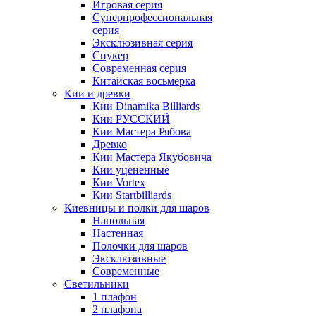
Игровая серия
Суперпрофессиональная
серия
Эксклюзивная серия
Снукер
Современная серия
Китайская восьмерка
Кии и древки
Кии Dinamika Billiards
Кии РУССКИЙ
Кии Мастера Рябова
Древко
Кии Мастера Якубовича
Кии уцененные
Кии Vortex
Кии Startbilliards
Киевницы и полки для шаров
Напольная
Настенная
Полочки для шаров
Эксклюзивные
Современные
Светильники
1 плафон
2 плафона