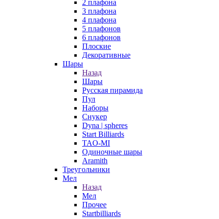
2 плафона
3 плафона
4 плафона
5 плафонов
6 плафонов
Плоские
Декоративные
Шары
Назад
Шары
Русская пирамида
Пул
Наборы
Снукер
Dyna | spheres
Start Billiards
TAO-MI
Одиночные шары
Aramith
Треугольники
Мел
Назад
Мел
Прочее
Startbilliards