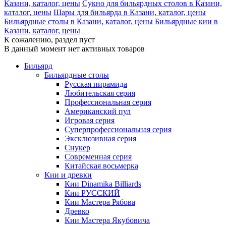
Казани, каталог, цены
Сукно для бильярдных столов в Казани,
каталог, цены
Шары для бильярда в Казани, каталог, цены
Бильярдные столы в Казани, каталог, цены
Бильярдные кии в
Казани, каталог, цены
К сожалению, раздел пуст
В данный момент нет активных товаров
Бильярд
Бильярдные столы
Русская пирамида
Любительская серия
Профессиональная серия
Американский пул
Игровая серия
Суперпрофессиональная серия
Эксклюзивная серия
Снукер
Современная серия
Китайская восьмерка
Кии и древки
Кии Dinamika Billiards
Кии РУССКИЙ
Кии Мастера Рябова
Древко
Кии Мастера Якубовича