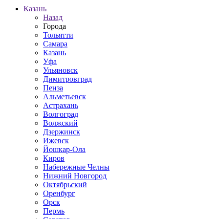
Казань
Назад
Города
Тольятти
Самара
Казань
Уфа
Ульяновск
Димитровград
Пенза
Альметьевск
Астрахань
Волгоград
Волжский
Дзержинск
Ижевск
Йошкар-Ола
Киров
Набережные Челны
Нижний Новгород
Октябрьский
Оренбург
Орск
Пермь