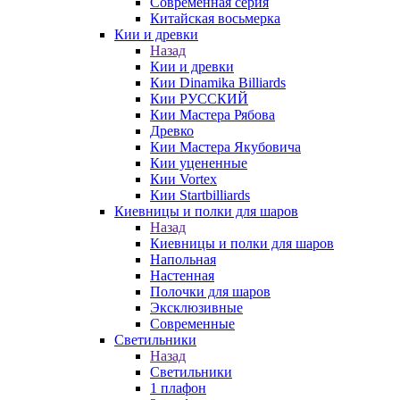
Современная серия
Китайская восьмерка
Кии и древки
Назад
Кии и древки
Кии Dinamika Billiards
Кии РУССКИЙ
Кии Мастера Рябова
Древко
Кии Мастера Якубовича
Кии уцененные
Кии Vortex
Кии Startbilliards
Киевницы и полки для шаров
Назад
Киевницы и полки для шаров
Напольная
Настенная
Полочки для шаров
Эксклюзивные
Современные
Светильники
Назад
Светильники
1 плафон