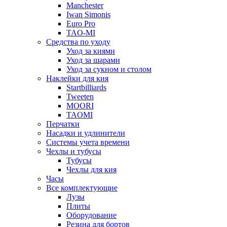
Manchester
Iwan Simonis
Euro Pro
TAO-MI
Средства по уходу
Уход за киями
Уход за шарами
Уход за сукном и столом
Наклейки для кия
Startbilliards
Tweeten
MOORI
TAOMI
Перчатки
Насадки и удлинители
Системы учета времени
Чехлы и тубусы
Тубусы
Чехлы для кия
Часы
Все комплектующие
Лузы
Плиты
Оборудование
Резина для бортов