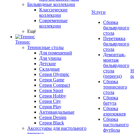
Бильярдные коллекции
Классические
Услуги
коллекции
Современные
Сборка
коллекции
бильярдного
Ещё
стола
Перетяжка
Теннис
бильярдного
Теннисные столы
стола
Для помещений
Демонтаж-
Для улицы
монтаж
Детские
бильярдного
Складные
стола
Н
Серия Olympic
(переезд)
р
Серия Game
Сборка
Серия Compact
теннисного
Серия Sport
стола
Серия Hobby
Сборка
Серия City
батута
Серия Play
Сборка
Антивандальные
аэрохоккея
Серия Design
Сборка
Серия Black
настольного
Аксессуары для настольного
футбола
тенниса